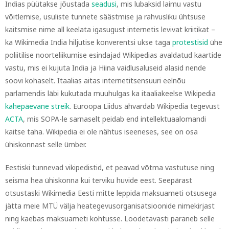
Indias püütakse jõustada
seadusi
, mis lubaksid laimu vastu
võitlemise, usuliste tunnete säästmise ja rahvusliku ühtsuse
kaitsmise nime all keelata igasugust internetis levivat kriitikat –
ka Wikimedia India hiljutise konverentsi ukse taga
protestisid
ühe
poliitilise noorteliikumise esindajad Wikipedias avaldatud kaartide
vastu, mis ei kujuta India ja Hiina vaidlusaluseid alasid nende
soovi kohaselt. Itaalias aitas internetitsensuuri eelnõu
parlamendis läbi kukutada muuhulgas ka itaaliakeelse Wikipedia
kahepäevane streik
. Euroopa Liidus ähvardab Wikipedia tegevust
ACTA
, mis SOPA-le sarnaselt peidab end intellektuaalomandi
kaitse taha. Wikipedia ei ole nähtus iseeneses, see on osa
ühiskonnast selle ümber.
Eestiski tunnevad vikipedistid, et peavad võtma vastutuse ning
seisma hea ühiskonna kui terviku huvide eest. Seepärast
otsustaski Wikimedia Eesti mitte leppida maksuameti otsusega
jätta meie MTÜ välja heategevusorganisatsioonide nimekirjast
ning kaebas maksuameti kohtusse. Loodetavasti paraneb selle