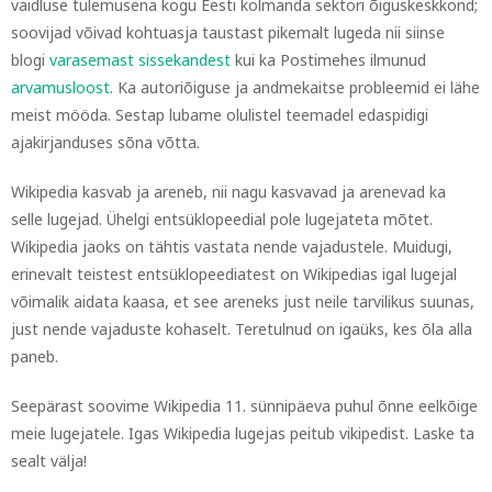
vaidluse tulemusena kogu Eesti kolmanda sektori õiguskeskkond;
soovijad võivad kohtuasja taustast pikemalt lugeda nii siinse
blogi
varasemast sissekandest
kui ka Postimehes ilmunud
arvamusloost
. Ka autoriõiguse ja andmekaitse probleemid ei lähe
meist mööda. Sestap lubame olulistel teemadel edaspidigi
ajakirjanduses sõna võtta.
Wikipedia kasvab ja areneb, nii nagu kasvavad ja arenevad ka
selle lugejad. Ühelgi entsüklopeedial pole lugejateta mõtet.
Wikipedia jaoks on tähtis vastata nende vajadustele. Muidugi,
erinevalt teistest entsüklopeediatest on Wikipedias igal lugejal
võimalik aidata kaasa, et see areneks just neile tarvilikus suunas,
just nende vajaduste kohaselt. Teretulnud on igaüks, kes õla alla
paneb.
Seepärast soovime Wikipedia 11. sünnipäeva puhul õnne eelkõige
meie lugejatele. Igas Wikipedia lugejas peitub vikipedist. Laske ta
sealt välja!