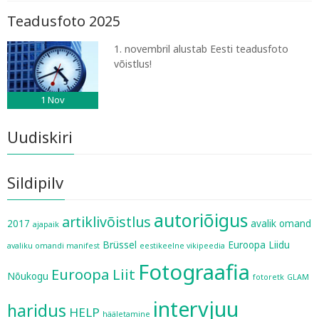
Teadusfoto 2025
1. novembril alustab Eesti teadusfoto
võistlus!
1
Nov
Uudiskiri
Sildipilv
autoriõigus
artiklivõistlus
2017
avalik omand
ajapaik
Brüssel
Euroopa Liidu
avaliku omandi manifest
eestikeelne vikipeedia
Fotograafia
Euroopa Liit
Nõukogu
fotoretk
GLAM
intervjuu
haridus
HELP
hääletamine