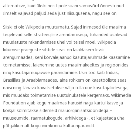
alternatiive, kuid ükski neist pole siiani samavõrd õnnestunud.
Ilmselt vajavad paljud seda just niisugusena, nagu see on.
Siiski ei ole Wikipedia muutumatu. Sajad inimesed üle maailma
tegelevad selle strateegilise arendamisega, tuhanded osalevad
muudatuste rakendamises ühel või teisel moel. Wikipedia
liikumise praeguste sihtide seas on laialdasem levik
arengumaades, seni kõrvalejäänud kasutajarühmade kaasamine
toimetamisse, laienemine uutes maailmakeeltes ja regioonides
ning kasutajamugavuse parandamine. Usin töö käib Indias,
Brasiilias ja Araabiamaades, aina rohkem on kaastööliste seas
naisi ning tänavu kavatsetakse välja tulla uue kasutajaliidesega,
mis muudaks toimetamise uustulnukatele kergemaks. Wikimedia
Foundation ajab kogu maailmas harusid nagu kartul kasve ja
kõikjal sõlmitakse sidemeid mäluorganisatsioonidega –
muuseumide, raamatukogude, arhiividega -, et kajastada üha
põhjalikumalt kogu inimkonna kultuuripärandit.