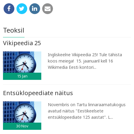
Teoksil
Vikipeedia 25
Ingliskeelne Vikipeedia 25! Tule tähista
koos meiega! 15. jaanuaril kell 16
Wikimedia Eesti kontori...
15
Jan
Entsüklopeediate näitus
Novembris on Tartu linnaraamatukogus
avatud näitus "Eestikeelsete
entsüklopeediate 125 aastat". L...
30
Nov