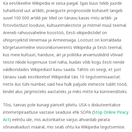
Ka eestikeelne Wikipedia ei seisa paigal. Igas kuus tekib juurde
tuhatkond uut artiklit, praeguste prognooside kohaselt langeb
suvel 100 000 artikli piir. Meil on tänavu kavas mitu artikli- ja
fotovõistlust looduse, kultuurimälestiste ja mitmel muul teemal.
Areneb rahvusvaheline koostöö, Eesti vikipedistidel on
ühisprojektid Venemaa ja Armeeniaga. Lootust on korraldada
kõrgetasemeline visioonikonverents Wikipedia ja Eesti teemal,
kus meie kultuuri, hariduse, äri ja poliitika arvamusliidrid võivad
teiste riikide kogemuse toel näha, kuidas võib kogu Eesti nende
valdkondades Wikipediast kasu saada. Tähtis on seegi, et just
tänavu saab eestikeelsel Wikipedial täis 10 tegutsemisaastat:
mitte ilus tühi number, vaid hea hulk paljude inimeste tublit tööd,
kindel alus järgmisteks aastateks ja miks mitte ka kümnenditeks.
Tõsi, taevas pole kunagi päriselt pilvitu. USA-s diskuteeritakse
internetipiraatluse vastase seaduse ehk SOPA (
Stop Online Piracy
Act
) eelnõu üle, mis autorikaitse varjus ähvardab piirata
sõnavabadust määral, mis seab ohtu ka Wikipedia tegutsemise.