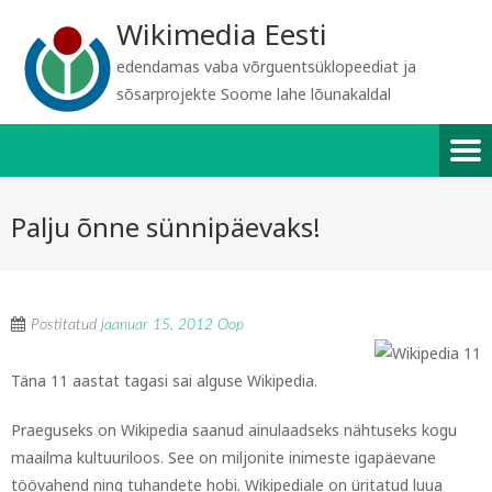
Wikimedia Eesti
edendamas vaba võrguentsüklopeediat ja
sõsarprojekte Soome lahe lõunakaldal
Palju õnne sünnipäevaks!
Postitatud
jaanuar 15, 2012
Oop
Täna 11 aastat tagasi sai alguse Wikipedia.
Praeguseks on Wikipedia saanud ainulaadseks nähtuseks kogu
maailma kultuuriloos. See on miljonite inimeste igapäevane
töövahend ning tuhandete hobi. Wikipediale on üritatud luua