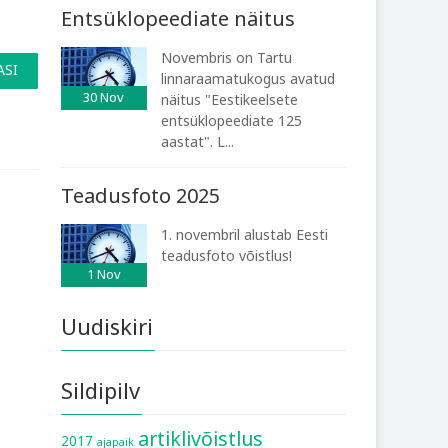
Entsüklopeediate näitus
Novembris on Tartu
ASI
linnaraamatukogus avatud
30
Nov
näitus "Eestikeelsete
entsüklopeediate 125
aastat". L...
Teadusfoto 2025
1. novembril alustab Eesti
teadusfoto võistlus!
1
Nov
Uudiskiri
Sildipilv
artiklivõistlus
2017
ajapaik