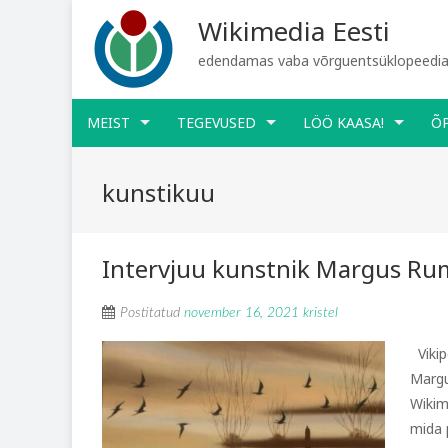
Wikimedia Eesti
edendamas vaba võrguentsüklopeediat
MEIST
TEGEVUSED
LÖÖ KAASA!
Õ
kunstikuu
Intervjuu kunstnik Margus Ru
Postitatud
november 16, 2021
kristel
Vikip
Margu
Wikim
mida p