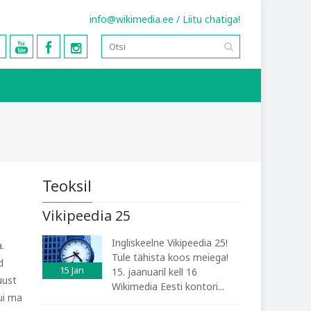
info@wikimedia.ee
/
Liitu chatiga!
Teoksil
Vikipeedia 25
Ingliskeelne Vikipeedia 25!
.
Tule tähista koos meiega!
d
15
Jan
15. jaanuaril kell 16
uust
Wikimedia Eesti kontori...
kui ma