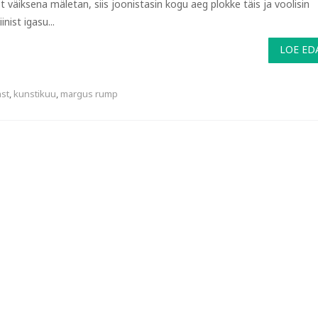
t väiksena mäletan, siis joonistasin kogu aeg plokke täis ja voolisin
iinist igasu...
LOE ED
st
,
kunstikuu
,
margus rump