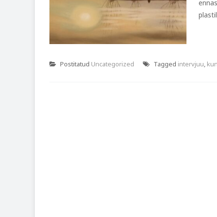
ennas
plastil
Postitatud
Uncategorized
Tagged
intervjuu
,
kun