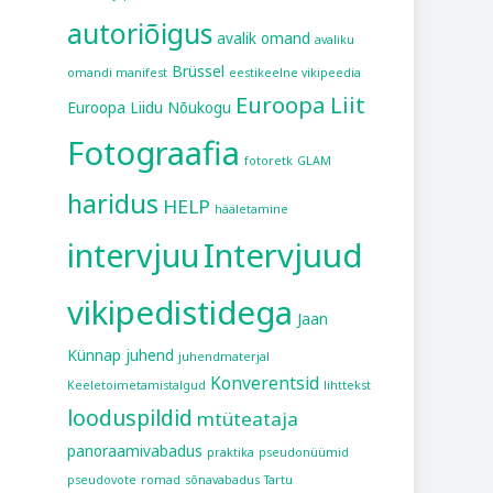
autoriõigus
avalik omand
avaliku
Brüssel
omandi manifest
eestikeelne vikipeedia
Euroopa Liit
Euroopa Liidu Nõukogu
Fotograafia
fotoretk
GLAM
haridus
HELP
hääletamine
intervjuu
Intervjuud
vikipedistidega
Jaan
Künnap
juhend
juhendmaterjal
Konverentsid
Keeletoimetamistalgud
lihttekst
looduspildid
mtüteataja
panoraamivabadus
praktika
pseudonüümid
pseudovote
romad
sõnavabadus
Tartu