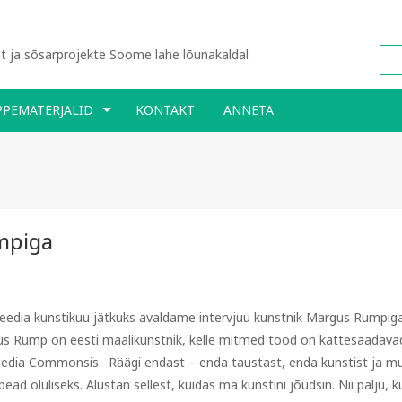
 ja sõsarprojekte Soome lahe lõunakaldal
PPEMATERJALID
KONTAKT
ANNETA
mpiga
eedia kunstikuu jätkuks avaldame intervjuu kunstnik Margus Rumpiga
s Rump on eesti maalikunstnik, kelle mitmed tööd on kättesaadava
edia Commonsis. Räägi endast – enda taustast, enda kunstist ja m
ead oluliseks. Alustan sellest, kuidas ma kunstini jõudsin. Nii palju, 