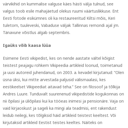
värvikihid on kummalise valguse käes hästi välja tulnud, see
valgus toob esile mahajäetud olekus ruumi väärtuslikkuse. Ent
Eesti fotode esikümnes oli ka restaureeritud Kiltsi mõis, Keri
tuletorn, tuuleveski, Vabaduse väljak Tallinnas remondi ajal jm.
Tänavune võistlus algab septembris.
Igaüks võib kaasa lüüa
Esimene Eesti vikipedist, kes on nende aastate vältel kõigist
teistest peajagu rohkem Vikipeedia artikleid loonud, toimetanud
ja uusi autoreid juhendanud, on 2003. a. kevadel kirjutanud: “Olen
üsna üksi, kui mitte arvestada paljusid välismaalasi, kes
eestikeelset Vikipeediat aitavad teha.” See on filosoof ja tõlkija
Andres Luure. Tunduvalt suurenenud vikipedistide kogukonnas on
nii õpilasi ja üliõpilasi kui ka tööeas inimesi ja pensionäre. Vaja on
vaid kirjaoskust ja sageli ka mingi ala teadmisi, ent rakendust
leidub neilegi, kes tõlgiksid häid artikleid teistest keeltest. Või
kirjutaksid artikleid Eestist teistes keeltes. Näiteks on