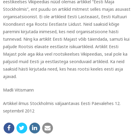
eestikeelses Vikipeedias nüüd olemas artikkel “Eesti Maja
Stockholmis”, ent puudu on artiklid mitmest selles majas asuvast
organisatsioonist. Ei ole artikleid Eesti Lasteaiast, Eesti Kultuuri
Koondisest ega Rootsi Eestlaste Liidust. Neid saaksid kõige
paremini kirjutada inimesed, kes neid organisatsioone hästi
tunnevad. Ning ka artiklit Eesti Majast võib täiendada, samuti kui
paljude Rootsis elavate eestlaste isikuartikleid. Artiklit Eesti
Majast pole aga ikka veel rootsikeelses Vikipeedias, seal pole ka
paljusid muid Eesti ja eestlastega seonduvaid artikleid. Ka neid
saaksid hästi kirjutada need, kes heas rootsi keeles eesti asja
ajavad.
Madli Vitismann
Artikkel ilmus Stockholmis väljaantavas Eesti Päevalehes 12.
septembril 2012