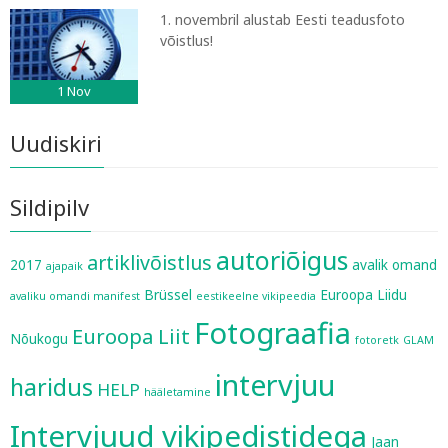
1. novembril alustab Eesti teadusfoto
võistlus!
1
Nov
Uudiskiri
Sildipilv
autoriõigus
artiklivõistlus
2017
avalik omand
ajapaik
Brüssel
Euroopa Liidu
avaliku omandi manifest
eestikeelne vikipeedia
Fotograafia
Euroopa Liit
Nõukogu
fotoretk
GLAM
intervjuu
haridus
HELP
hääletamine
Intervjuud vikipedistidega
Jaan