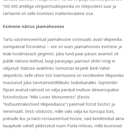
100 000 artikliga võrguentsüklopeedia on tõepoolest suur ja
tartlastel on selle loomises märkimisväärne osa.
Esimene näitus jaamahoones
Tartu vastrenoveeritud jaamahoone ootesaalis avati Vikipeedia
sünnipäeval fotonäitus – see on uues jaamahoones esimene ja
leiab loodetavasti järgimist. Juba tund-paar pärast avamist oli
publik näituse leidnud, kuigi parasjagu jaamast ühtki rongi ei
väljunud. Näituse avakõnes tunnustas kirjanik Berk Vaher
vikipediste, kelle ühise töö tulemusena on eestikeelne Vikipeedia
muutunud juba tarvitamiskõlblikuks teabekanaliks. Septembri
lõpuni avatud näitusel on välja pandud mulluse üleeuroopalise
fotovõistluse “Wiki Loves Monuments” (Eestis
“Kultuurimälestised Vikipeediasse”) parimad fotod Eestist ja
Venemaalt. Eesti võidutöö, mille valis välja ka Euroopa žürii,
polnudki ilus ja hästi restaureeritud hoone, vaid kinnilöödud akna
lauapilude vahelt pildistatud ruum Purila mõisas, mille kooruvad