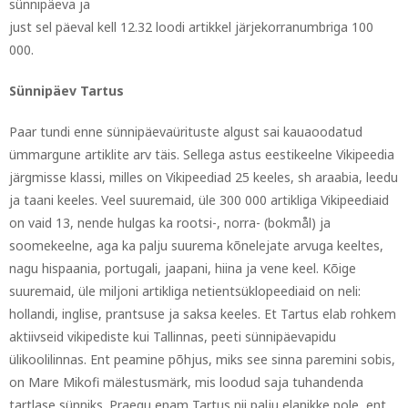
sünnipäeva ja
just sel päeval kell 12.32 loodi artikkel järjekorranumbriga 100
000.
Sünnipäev Tartus
Paar tundi enne sünnipäevaürituste algust sai kauaoodatud
ümmargune artiklite arv täis. Sellega astus eestikeelne Vikipeedia
järgmisse klassi, milles on Vikipeediad 25 keeles, sh araabia, leedu
ja taani keeles. Veel suuremaid, üle 300 000 artikliga Vikipeediaid
on vaid 13, nende hulgas ka rootsi-, norra- (bokmål) ja
soomekeelne, aga ka palju suurema kõnelejate arvuga keeltes,
nagu hispaania, portugali, jaapani, hiina ja vene keel. Kõige
suuremaid, üle miljoni artikliga netientsüklopeediaid on neli:
hollandi, inglise, prantsuse ja saksa keeles. Et Tartus elab rohkem
aktiivseid vikipediste kui Tallinnas, peeti sünnipäevapidu
ülikoolilinnas. Ent peamine põhjus, miks see sinna paremini sobis,
on Mare Mikofi mälestusmärk, mis loodud saja tuhandenda
tartlase sünniks. Praegu enam Tartus nii palju elanikke pole, ent