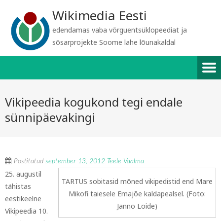
Wikimedia Eesti
edendamas vaba võrguentsüklopeediat ja
sõsarprojekte Soome lahe lõunakaldal
Vikipeedia kogukond tegi endale
sünnipäevakingi
Postitatud
september 13, 2012
Teele Vaalma
25. augustil
TARTUS sobitasid mõned vikipedistid end Mare
tähistas
Mikofi taiesele Emajõe kaldapealsel. (Foto:
eestikeelne
Janno Loide)
Vikipeedia 10.