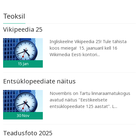
Teoksil
Vikipeedia 25
Ingliskeelne Vikipeedia 25! Tule tähista
koos meiega! 15. jaanuaril kell 16
Wikimedia Eesti kontori...
15
Jan
Entsüklopeediate näitus
Novembris on Tartu linnaraamatukogus
avatud näitus "Eestikeelsete
entsüklopeediate 125 aastat". L...
30
Nov
Teadusfoto 2025