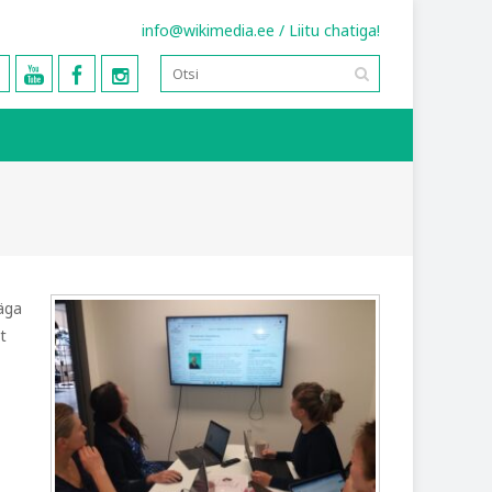
info@wikimedia.ee
/
Liitu chatiga!
väga
t