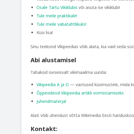
Osale Tartu Vikiklubis
või asuta ise vikiklubi!
Tule meile praktikale!
Tule meile vabatahtlikuks!
Küsi lisa!
Sinu teekond Vikipeedias võib alata, kui vaid seda so
Abi alustamisel
Tahaksid iseseisvalt vikimaailma uurida:
Vikipeedia A ja O
— vastused küsimustele, mida kõ
Õppevideod Vikipeedia artikli vormistamiseks
Juhendmaterjal
Alati võib ühendust võtta Wikimedia Eesti haridusko
Kontakt: