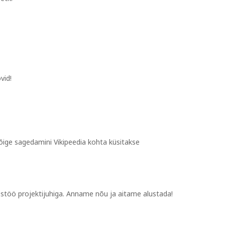
ovid!
ige sagedamini Vikipeedia kohta küsitakse
ostöö projektijuhiga. Anname nõu ja aitame alustada!