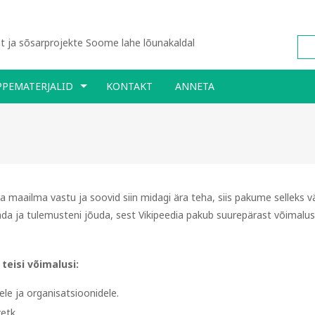
 ja sõsarprojekte Soome lahe lõunakaldal
PPEMATERJALID
KONTAKT
ANNETA
dia maailma vastu ja soovid siin midagi ära teha, siis pakume selleks 
tada ja tulemusteni jõuda, sest Vikipeedia pakub suurepärast võimalus
eisi võimalusi:
e ja organisatsioonidele.
retk.