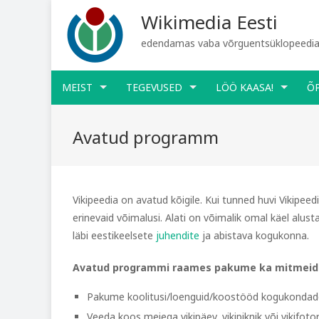
Wikimedia Eesti
edendamas vaba võrguentsüklopeediat
MEIST
TEGEVUSED
LÖÖ KAASA!
Õ
Avatud programm
Vikipeedia on avatud kõigile. Kui tunned huvi Vikipee
erinevaid võimalusi. Alati on võimalik omal käel alus
läbi eestikeelsete
juhendite
ja abistava kogukonna.
Avatud programmi raames pakume ka mitmeid t
Pakume koolitusi/loenguid/koostööd kogukondadel
Veeda koos meiega vikipäev, vikipiknik või vikifoto