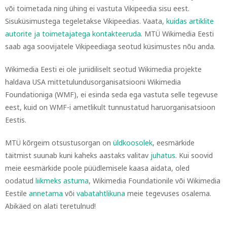
või toimetada ning ühing ei vastuta Vikipeedia sisu eest.
Sisuküsimustega tegeletakse Vikipeedias. Vaata,
kuidas artiklite
autorite ja toimetajatega kontakteeruda.
MTÜ Wikimedia Eesti
saab aga soovijatele Vikipeediaga seotud küsimustes nõu anda.
Wikimedia Eesti ei ole juriidiliselt seotud Wikimedia projekte
haldava USA mittetulundusorganisatsiooni Wikimedia
Foundationiga (WMF), ei esinda seda ega vastuta selle tegevuse
eest, kuid on WMF-i ametlikult tunnustatud haruorganisatsioon
Eestis.
MTÜ kõrgeim otsustusorgan on
üldkoosolek
, eesmärkide
täitmist suunab kuni kaheks aastaks valitav
juhatus
. Kui soovid
meie eesmärkide poole püüdlemisele kaasa aidata, oled
oodatud
liikmeks astuma
, Wikimedia Foundationile või Wikimedia
Eestile
annetama
või
vabatahtlikuna
meie tegevuses osalema.
Abikäed on alati teretulnud!