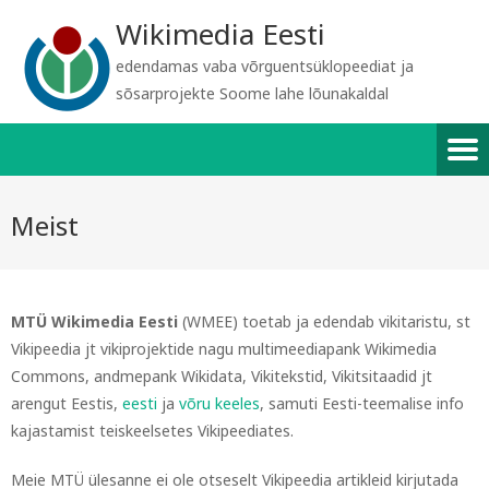
Wikimedia Eesti
edendamas vaba võrguentsüklopeediat ja
sõsarprojekte Soome lahe lõunakaldal
Meist
MTÜ Wikimedia Eesti
(WMEE) toetab ja edendab vikitaristu, st
Vikipeedia jt vikiprojektide nagu multimeediapank Wikimedia
Commons, andmepank Wikidata, Vikitekstid, Vikitsitaadid jt
arengut Eestis,
eesti
ja
võru keeles
, samuti Eesti-teemalise info
kajastamist teiskeelsetes Vikipeediates.
Meie MTÜ ülesanne ei ole otseselt Vikipeedia artikleid kirjutada