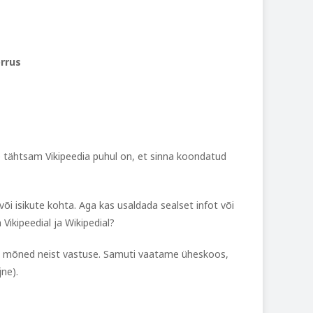
orrus
e tähtsam Vikipeedia puhul on, et sinna koondatud
või isikute kohta.
Aga kas usaldada sealset infot või
Vikipeedial ja Wikipedial?
vad mõned neist vastuse. Samuti vaatame üheskoos,
jne).