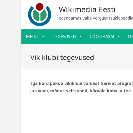
Wikimedia Eesti
edendamas vaba võrguentsüklopeediat
MEIST
TEGEVUSED
LÖÖ KAASA!
Õ
Vikiklubi tegevused
Iga kord pakub vikiklubi väikest harivat prog
jutuvoor, mõnus seltskond, kõrvale kohv ja tee. 