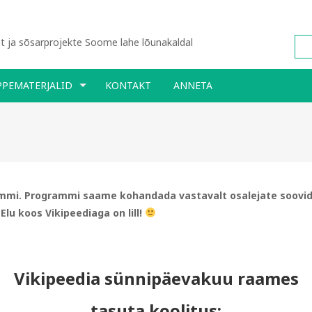
 ja sõsarprojekte Soome lahe lõunakaldal
PPEMATERJALID
KONTAKT
ANNETA
rammi. Programmi saame kohandada vastavalt osalejate soovide
Elu koos Vikipeediaga on lill!
Vikipeedia sünnipäevakuu
raames
tasuta koolitus: