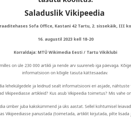
Saladuslik Vikipeedia
aaditehases Sofa Office, Kastani 42 Tartu, 2. sissekäik, III k
16. augustil 2023 kell 18-20
Korraldaja: MTÜ Wikimedia Eesti / Tartu Vikiklubi
illes on üle 230 000 artikli ja nende arv suureneb iga päevaga. Kõig
informatsioon on kõigile tasuta kättesaadav.
dia lehekülgedele ja leidnud sealt informatsiooni eri asjade, nähtuste 
ad Vikipeediasse artikleid? Kus asub Vikipeedia toimetus? Mis vahe on 
edia ümber juba kakskümmend ja üks aastat. Sellel kohtumisel leia
as Vikipeediasse panustada (toimetada, artiklit kirjutada, pilte lisada 