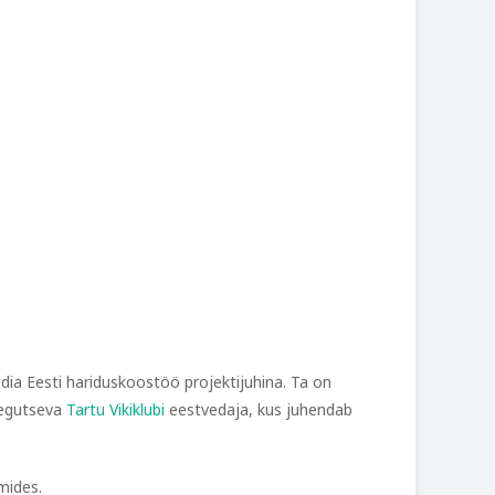
dia Eesti hariduskoostöö projektijuhina. Ta on
 tegutseva
Tartu Vikiklubi
eestvedaja, kus juhendab
mides.