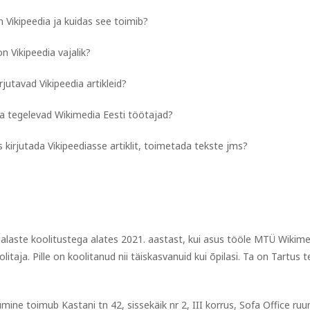
 Vikipeedia ja kuidas see toimib?
n Vikipeedia vajalik?
rjutavad Vikipeedia artikleid?
ga tegelevad Wikimedia Eesti töötajad?
 kirjutada Vikipeediasse artiklit, toimetada tekste jms?
a-alaste koolitustega alates 2021. aastast, kui asus tööle MTÜ Wikime
litaja. Pille on koolitanud nii täiskasvanuid kui õpilasi. Ta on Tartus
mine toimub Kastani tn 42, sissekäik nr 2, III korrus, Sofa Office ruu