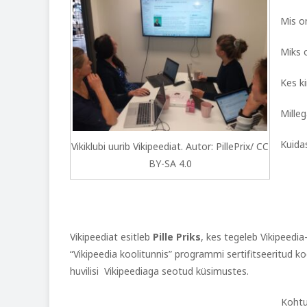
Mis on
Miks o
Kes ki
Mille
Kuidas
Vikiklubi uurib Vikipeediat. Autor: PillePrix/ CC
BY-SA 4.0
Vikipeediat esitleb
Pille Priks
, kes tegeleb Vikipeedi
“Vikipeedia koolitunnis” programmi sertifitseeritud koo
huvilisi Vikipeediaga seotud küsimustes.
Kohtu