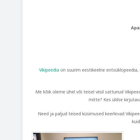
Apar
Vikipeedia
on suurim eestikeelne entsüklopeedia, m
Me kõik oleme ühel või teisel viisil sattunud Vikipee
mitte? Kes üldse kirjutav
Need ja paljud teised küsimused keerlevad Vikipe
kuid