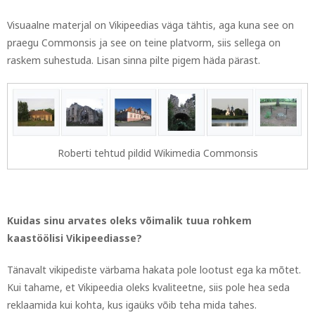
Visuaalne materjal on Vikipeedias väga tähtis, aga kuna see on
praegu Commonsis ja see on teine platvorm, siis sellega on
raskem suhestuda. Lisan sinna pilte pigem häda pärast.
Roberti tehtud pildid Wikimedia Commonsis
Kuidas sinu arvates oleks võimalik tuua rohkem
kaastöölisi Vikipeediasse?
Tänavalt vikipediste värbama hakata pole lootust ega ka mõtet.
Kui tahame, et Vikipeedia oleks kvaliteetne, siis pole hea seda
reklaamida kui kohta, kus igaüks võib teha mida tahes.