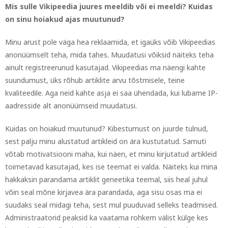
Mis sulle Vikipeedia juures meeldib või ei meeldi? Kuidas
on sinu hoiakud ajas muutunud?
Minu arust pole väga hea reklaamida, et igaüks võib Vikipeedias
anonüümselt teha, mida tahes. Muudatusi võiksid näiteks teha
ainult registreerunud kasutajad. Vikipeedias ma näengi kahte
suundumust, üks rõhub artiklite arvu tõstmisele, teine
kvaliteedile. Aga neid kahte asja ei saa ühendada, kui lubame IP-
aadresside alt anonüümseid muudatusi.
Kuidas on hoiakud muutunud? Kibestumust on juurde tulnud,
sest palju minu alustatud artikleid on ära kustutatud. Samuti
võtab motivatsiooni maha, kui näen, et minu kirjutatud artikleid
toimetavad kasutajad, kes ise teemat ei valda. Näiteks kui mina
hakkaksin parandama artiklit geneetika teemal, siis heal juhul
võin seal mõne kirjavea ära parandada, aga sisu osas ma ei
suudaks seal midagi teha, sest mul puuduvad selleks teadmised.
Administraatorid peaksid ka vaatama rohkem välist külge kes