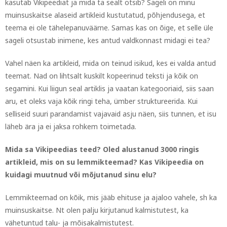
kasutab Vikipeediat ja mida ta sealt otsib? Sageli on minu
muinsuskaitse alaseid artikleid kustutatud, põhjendusega, et
teema ei ole tähelepanuväärne. Samas kas on õige, et selle üle
sageli otsustab inimene, kes antud valdkonnast midagi ei tea?
Vahel näen ka artikleid, mida on teinud isikud, kes ei valda antud
teemat. Nad on lihtsalt kuskilt kopeerinud teksti ja kõik on
segamini. Kui liigun seal artiklis ja vaatan kategooriaid, siis saan
aru, et oleks vaja kõik ringi teha, ümber struktureerida. Kui
selliseid suuri parandamist vajavaid asju näen, siis tunnen, et isu
läheb ära ja ei jaksa rohkem toimetada.
Mida sa Vikipeedias teed? Oled alustanud 3000 ringis
artikleid, mis on su lemmikteemad? Kas Vikipeedia on
kuidagi muutnud või mõjutanud sinu elu?
Lemmikteemad on kõik, mis jääb ehituse ja ajaloo vahele, sh ka
muinsuskaitse. Nt olen palju kirjutanud kalmistutest, ka
vähetuntud talu- ja mõisakalmistutest.