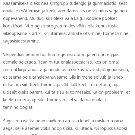
Kaasamiseks oleks hea sihtgrupp tudengid ja gümnasistid, sest
erialase mõtlemise ja keele arendamiseks on vikindus väga hea
õppevahend. Muidugi siin oleks vaja ka (üli)koolide poolset
koostööd. Nt magistriprogrammides võiks olla kohustuslik
vikiõppeaine – artikli kirjutamine, allikate otsimine, toimetamine,
tagasisidestamine.
Vikipeedias peame hoidma tegemisrõõmu ja ei tohi tegijaid
eemale peletada. Tean mitut erialaspetsialisti, kes on omal
teemal kirjutanud, aga nende asju on kustutatud põhjendusega,
et teema pole tähelepanuväärne. Siis inimene solvub ja läheb
üldse ära siit. Keeletoimetaja võib küll keelt toimetada, aga
üldiselt oleks parem, kui ta sisu ei toimetaks. Ka on probleem, et
keeletoimetaja peaks toimetamisel valdama erialast
terminoloogiat.
Sageli ma ise ka pean vaidlema arutelu lehel ja raiskama oma
aega, selle asemel võiks hoopis sisu kirjutada. Nii lõpuks kaobki