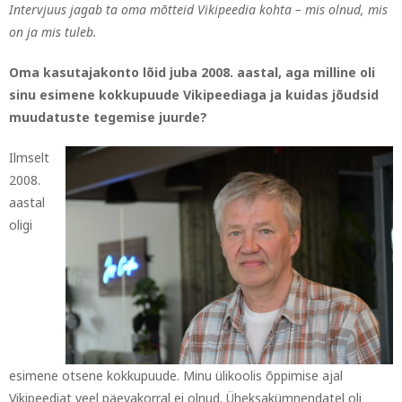
Intervjuus jagab ta oma mõtteid Vikipeedia kohta – mis olnud, mis
on ja mis tuleb.
Oma kasutajakonto lõid juba 2008. aastal, aga milline oli
sinu esimene kokkupuude Vikipeediaga ja kuidas jõudsid
muudatuste tegemise juurde?
Ilmselt
2008.
aastal
oligi
esimene otsene kokkupuude. Minu ülikoolis õppimise ajal
Vikipeediat veel päevakorral ei olnud. Üheksakümnendatel oli