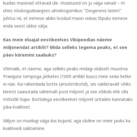
kuidas masinad võtavad üle. Hoiatused on ju väga vanad – nt
ühes nõukogudeaegses ulmekogumikus “Diogenese latern”
juhtus nii, et inimese abiks loodud masin viskas lõpuks inimese
enda seest üldse välja.
Kas meie eluajal eestikeelses Vikipeedias näeme
miljonendat artiklit? Mida selleks tegema peaks, et see
päev kiiremini saabuks?
Võimalik, et näeme, aga selleks peaks midagi oluliselt muutma.
Praeguse tempoga jätkates (1000 artiklit kuus) meie seda hetke
ei näe. Kui rakendada botte (arvutirobotid), siis väidetavalt võiks
kiiresti saavutada vähemalt pool miljonit ja see võikski ehk olla
mõistlik hüpe. Bottidega eestikeelset miljonit üritades kannataks
juba kvaliteet.
Miljon on muidugi väga ilus kujund, aga oluline on meie jaoks ka
kvaliteedi säilitamine.