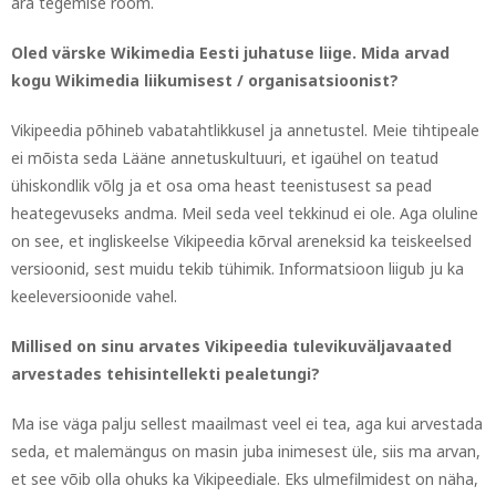
ära tegemise rõõm.
Oled värske Wikimedia Eesti juhatuse liige. Mida arvad
kogu Wikimedia liikumisest / organisatsioonist?
Vikipeedia põhineb vabatahtlikkusel ja annetustel. Meie tihtipeale
ei mõista seda Lääne annetuskultuuri, et igaühel on teatud
ühiskondlik võlg ja et osa oma heast teenistusest sa pead
heategevuseks andma. Meil seda veel tekkinud ei ole. Aga oluline
on see, et ingliskeelse Vikipeedia kõrval areneksid ka teiskeelsed
versioonid, sest muidu tekib tühimik. Informatsioon liigub ju ka
keeleversioonide vahel.
Millised on sinu arvates Vikipeedia tulevikuväljavaated
arvestades tehisintellekti pealetungi?
Ma ise väga palju sellest maailmast veel ei tea, aga kui arvestada
seda, et malemängus on masin juba inimesest üle, siis ma arvan,
et see võib olla ohuks ka Vikipeediale. Eks ulmefilmidest on näha,