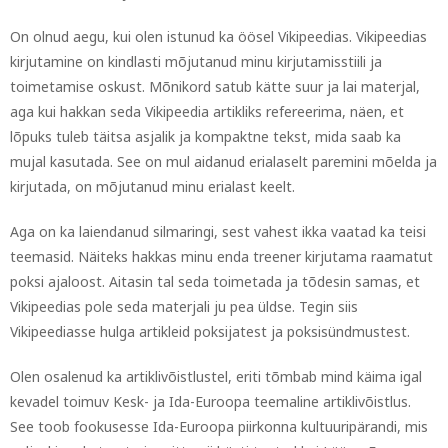
On olnud aegu, kui olen istunud ka öösel Vikipeedias. Vikipeedias
kirjutamine on kindlasti mõjutanud minu kirjutamisstiili ja
toimetamise oskust. Mõnikord satub kätte suur ja lai materjal,
aga kui hakkan seda Vikipeedia artikliks refereerima, näen, et
lõpuks tuleb täitsa asjalik ja kompaktne tekst, mida saab ka
mujal kasutada. See on mul aidanud erialaselt paremini mõelda ja
kirjutada, on mõjutanud minu erialast keelt.
Aga on ka laiendanud silmaringi, sest vahest ikka vaatad ka teisi
teemasid. Näiteks hakkas minu enda treener kirjutama raamatut
poksi ajaloost. Aitasin tal seda toimetada ja tõdesin samas, et
Vikipeedias pole seda materjali ju pea üldse. Tegin siis
Vikipeediasse hulga artikleid poksijatest ja poksisündmustest.
Olen osalenud ka artiklivõistlustel, eriti tõmbab mind käima igal
kevadel toimuv Kesk- ja Ida-Euroopa teemaline artiklivõistlus.
See toob fookusesse Ida-Euroopa piirkonna kultuuripärandi, mis