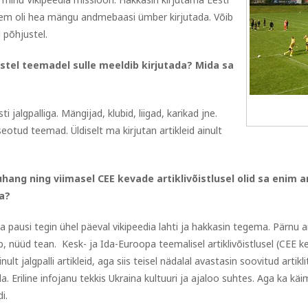
 hiljem oli hea mängu andmebaasi ümber kirjutada. Võib
l põhjustel.
gustel teemadel sulle meeldib kirjutada? Mida sa
algpalliga. Mängijad, klubid, liigad, karikad jne.
tud teemad. Üldiselt ma kirjutan artikleid ainult
ang ning viimasel CEE kevade artiklivõistlusel olid sa enim ar
a?
 pausi tegin ühel päeval vikipeedia lahti ja hakkasin tegema. Pärnu artik
ub, nüüd tean. Kesk- ja Ida-Euroopa teemalisel artiklivõistlusel (CEE k
ult jalgpalli artikleid, aga siis teisel nädalal avastasin soovitud artik
a. Eriline infojanu tekkis Ukraina kultuuri ja ajaloo suhtes. Aga ka k
i.