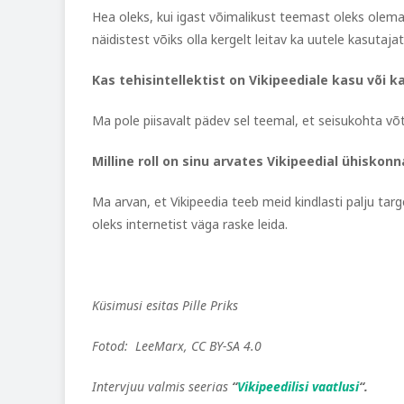
Hea oleks, kui igast võimalikust teemast oleks olemas
näidistest võiks olla kergelt leitav ka uutele kasutajat
Kas tehisintellektist on Vikipeediale kasu või k
Ma pole piisavalt pädev sel teemal, et seisukohta võ
Milline roll on sinu arvates Vikipeedial ühiskon
Ma arvan, et Vikipeedia teeb meid kindlasti palju tar
oleks internetist väga raske leida.
Küsimusi esitas Pille Priks
Fotod: LeeMarx, CC BY-SA 4.0
Intervjuu valmis seerias
“
Vikipeedilisi vaatlusi
“.