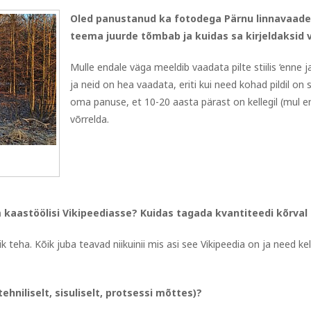
Oled panustanud ka fotodega Pärnu linnavaade
teema juurde tõmbab ja kuidas sa kirjeldaksid vi
Mulle endale väga meeldib vaadata pilte stiilis ‘enne j
ja neid on hea vaadata, eriti kui need kohad pildil on
oma panuse, et 10-20 aasta pärast on kellegil (mul en
võrrelda.
 kaastöölisi Vikipeediasse? Kuidas tagada kvantiteedi kõrval 
ik teha. Kõik juba teavad niikuinii mis asi see Vikipeedia on ja need k
hniliselt, sisuliselt, protsessi mõttes)?