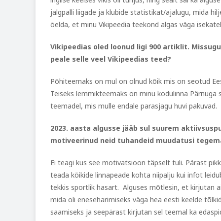
jalgpalli liigade ja klubide statistikat/ajalugu, mida
öelda, et minu Vikipeedia teekond algas väga isekate
Vikipeedias oled loonud ligi 900 artiklit. Missu
peale selle veel Vikipeedias teed?
Põhiteemaks on mul on olnud kõik mis on seotud Eesti j
Teiseks lemmikteemaks on minu kodulinna Pärnuga seo
teemadel, mis mulle endale parasjagu huvi pakuvad.
2023. aasta algusse jääb sul suurem aktiivsuspuh
motiveerinud neid tuhandeid muudatusi tegem
Ei teagi kus see motivatsioon täpselt tuli. Pärast pikka
teada kõikide linnapeade kohta niipalju kui infot leid
tekkis sportlik hasart. Alguses mõtlesin, et kirjutan ain
mida oli eneseharimiseks väga hea eesti keelde tõlkid
saamiseks ja seepärast kirjutan sel teemal ka edaspid