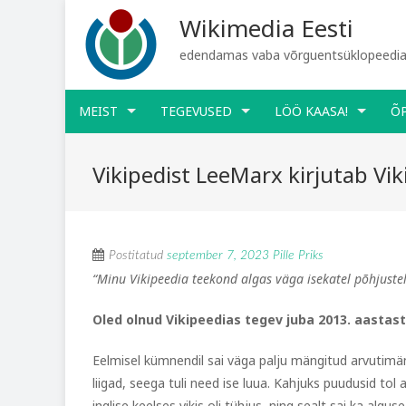
Wikimedia Eesti
edendamas vaba võrguentsüklopeediat
MEIST
TEGEVUSED
LÖÖ KAASA!
Õ
Vikipedist LeeMarx kirjutab Viki
Postitatud
september 7, 2023
Pille Priks
“Minu Vikipeedia teekond algas väga isekatel põhjuste
Oled olnud Vikipeedias tegev juba 2013. aastast
Eelmisel kümnendil sai väga palju mängitud arvutimä
liigad, seega tuli need ise luua. Kahjuks puudusid tol 
inglise keelses vikis oli tühjus, ning sealt sai ka alg