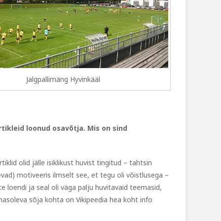
Jalgpallimäng Hyvinkääl
tikleid loonud osavõtja. Mis on sind
lid olid jälle isiklikust huvist tingitud – tahtsin
evad) motiveeris ilmselt see, et tegu oli võistlusega –
lite loendi ja seal oli väga palju huvitavaid teemasid,
äimasoleva sõja kohta on Vikipeedia hea koht info