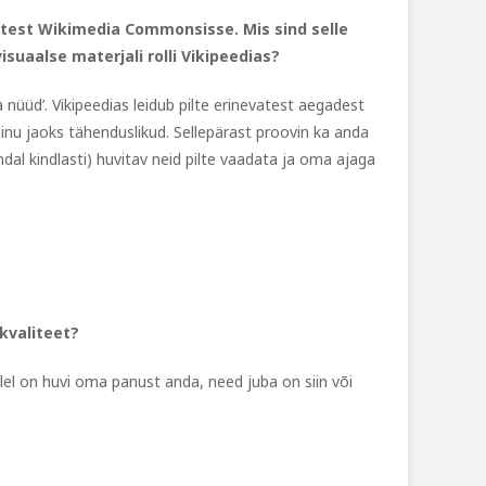
test Wikimedia Commonsisse. Mis sind selle
suaalse materjali rolli Vikipeedias?
a nüüd’. Vikipeedias leidub pilte erinevatest aegadest
 sinu jaoks tähenduslikud. Sellepärast proovin ka anda
dal kindlasti) huvitav neid pilte vaadata ja oma ajaga
kvaliteet?
ellel on huvi oma panust anda, need juba on siin või