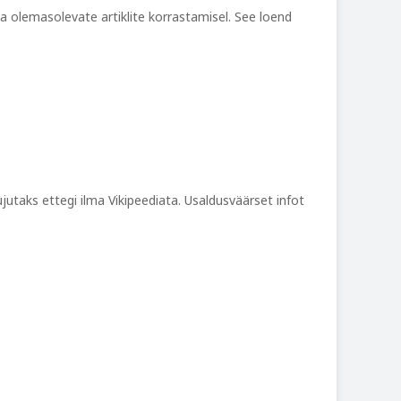
ja olemasolevate artiklite korrastamisel. See loend
jutaks ettegi ilma Vikipeediata. Usaldusväärset infot