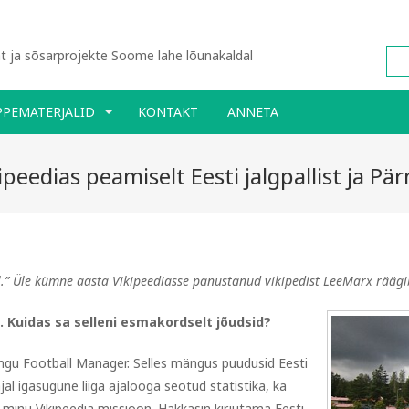
 ja sõsarprojekte Soome lahe lõunakaldal
PPEMATERJALID
KONTAKT
ANNETA
peedias peamiselt Eesti jalgpallist ja Pär
l.” Üle kümne aasta Vikipeediasse panustanud vikipedist LeeMarx rääg
. Kuidas sa selleni esmakordselt jõudsid?
ngu Football Manager. Selles mängus puudusid Eesti
ajal igasugune liiga ajalooga seotud statistika, ka
use minu Vikipeedia missioon. Hakkasin kirjutama Eesti