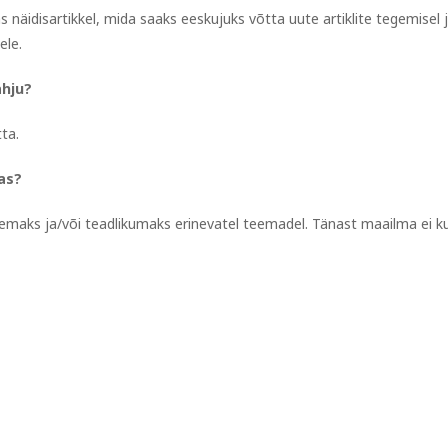
 näidisartikkel, mida saaks eeskujuks võtta uute artiklite tegemisel 
ele.
ahju?
tta.
nas?
gemaks ja/või teadlikumaks erinevatel teemadel. Tänast maailma ei ku