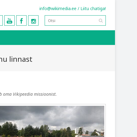
info@wikimedia.ee
/
Liitu chatiga!
nu linnast
ib oma Vikipeedia missioonist.