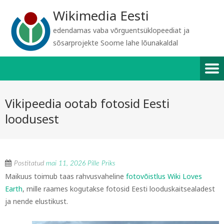
Wikimedia Eesti
edendamas vaba võrguentsüklopeediat ja
sõsarprojekte Soome lahe lõunakaldal
Vikipeedia ootab fotosid Eesti
loodusest
Postitatud
mai 11, 2026
Pille Priks
Maikuus toimub taas rahvusvaheline
fotovõistlus Wiki Loves
Earth
, mille raames kogutakse fotosid Eesti looduskaitsealadest
ja nende elustikust.