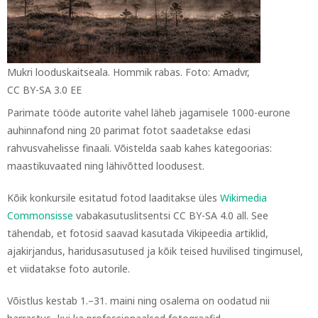
Mukri looduskaitseala. Hommik rabas. Foto: Amadvr,
CC BY-SA 3.0 EE
Parimate tööde autorite vahel läheb jagamisele 1000-eurone
auhinnafond ning 20 parimat fotot saadetakse edasi
rahvusvahelisse finaali. Võistelda saab kahes kategoorias:
maastikuvaated ning lähivõtted loodusest.
Kõik konkursile esitatud fotod laaditakse üles
Wikimedia
Commonsisse
vabakasutuslitsentsi CC BY-SA 4.0 all. See
tähendab, et fotosid saavad kasutada Vikipeedia artiklid,
ajakirjandus, haridusasutused ja kõik teised huvilised tingimusel,
et viidatakse foto autorile.
Võistlus kestab 1.–31. maini ning osalema on oodatud nii