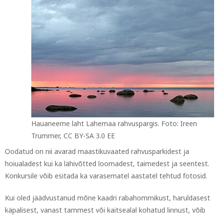
Hauaneeme laht Lahemaa rahvuspargis. Foto: Ireen
Trummer, CC BY-SA 3.0 EE
Oodatud on nii avarad maastikuvaated rahvusparkidest ja
hoiualadest kui ka lähivõtted loomadest, taimedest ja seentest.
Konkursile võib esitada ka varasematel aastatel tehtud fotosid.
Kui oled jäädvustanud mõne kaadri rabahommikust, haruldasest
käpalisest, vanast tammest või kaitsealal kohatud linnust, võib