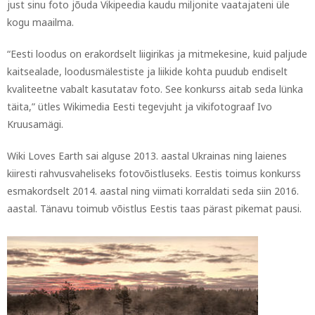
just sinu foto jõuda Vikipeedia kaudu miljonite vaatajateni üle
kogu maailma.
“Eesti loodus on erakordselt liigirikas ja mitmekesine, kuid paljude
kaitsealade, loodusmälestiste ja liikide kohta puudub endiselt
kvaliteetne vabalt kasutatav foto. See konkurss aitab seda lünka
täita,” ütles Wikimedia Eesti tegevjuht ja vikifotograaf Ivo
Kruusamägi.
Wiki Loves Earth sai alguse 2013. aastal Ukrainas ning laienes
kiiresti rahvusvaheliseks fotovõistluseks. Eestis toimus konkurss
esmakordselt 2014. aastal ning viimati korraldati seda siin 2016.
aastal. Tänavu toimub võistlus Eestis taas pärast pikemat pausi.