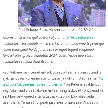
Raul Rebane. Foto: Välisministeerium, CC BY 2.0
Wikimedia Eesti on igal aastal välja andnud
Vikipeedia sõbra
aunimetust. See kuulub inimesele, kes on aidanud oma tegevusega
Vikipeediat pildil hoida ja on selle arengut tagant tõuganud.
Tänasel sõbrapäeval kuulutati 2024. aasta Vikipeedia sõbra
aunimetuse saajaks Raul Rebane.
Raul Rebane on internetientsüklopeedia teemal sõna võtnud nii
ajakirjanduses kui erinevatel üritustel ja kohtumistel. Teemal “
Kui
sind pole Vikipeedias, pole sind olemas!
” on Rebane avaldanud
isegi Vikerraadio päevakommentaari ning jätkuvalt rõhutanud ka
eestikeelse Vikipeedia tähtsust ja kutsunud kõiki üles seda
täiendama. Tema sõnul peab just meie omakeelse Vikipeedia