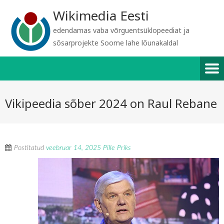
Wikimedia Eesti
edendamas vaba võrguentsüklopeediat ja
sõsarprojekte Soome lahe lõunakaldal
Vikipeedia sõber 2024 on Raul Rebane
Postitatud
veebruar 14, 2025
Pille Priks