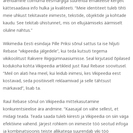
arendamine toimuma eesmärgiga suurenda emakeelse kergelt
kättesaadava info hulka ja kvaliteeti. “Meie identiteet tuleb tihti
meie uhkust tekitavate inimeste, tekstide, objektide ja kohtade
kaudu. See tekitab ühistunnet, mis on ellujäämiseks äärmiselt
oluline nähtus.”
Wikimedia Eesti esindaja Pille Priksi sõnul sattus ta ise hiljuti
Rebase “vikipeedia jälgedele”, kui teda kutsuti tegema
vikikoolitust Rakvere Riigigümnaasiumisse. Seal kirjutasid õpilased
kodukoha kohta Vikipeedia artikleid just Raul Rebase soovitusel.
“Meil on alati hea meel, kui leidub inimesi, kes Vikipeedia eest
kostavad, seda positiivselt reklaamivad ja selle tähtsust
märkavad”, lisab ta.
Raul Rebase sõnul on Vikipeedia mittekasutamine
konkurentsieelise ära andmine. “Kaasajal on vähe sellest, et
midagi teada. Teada saada tuleb kiiresti ja Vikipeedia on siin väga
efektiivne vahend. Järjest rohkem on inimeste töö seotud infoga
ja kombinatsioonis teiste allikatega suurendab viki töö