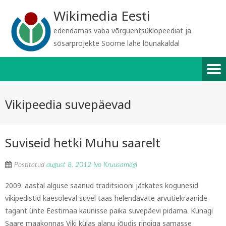
Wikimedia Eesti
edendamas vaba võrguentsüklopeediat ja
sõsarprojekte Soome lahe lõunakaldal
Vikipeedia suvepäevad
Suviseid hetki Muhu saarelt
Postitatud
august 8, 2012
Ivo Kruusamägi
2009. aastal alguse saanud traditsiooni jätkates kogunesid
vikipedistid käesoleval suvel taas helendavate arvutiekraanide
tagant ühte Eestimaa kaunisse paika suvepäevi pidama. Kunagi
Saare maakonnas Viki külas alanu jõudis ringiga samasse