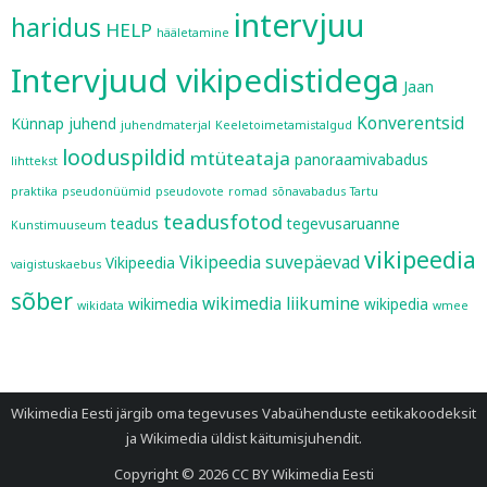
intervjuu
haridus
HELP
hääletamine
Intervjuud vikipedistidega
Jaan
Konverentsid
Künnap
juhend
juhendmaterjal
Keeletoimetamistalgud
looduspildid
mtüteataja
panoraamivabadus
lihttekst
praktika
pseudonüümid
pseudovote
romad
sõnavabadus
Tartu
teadusfotod
teadus
tegevusaruanne
Kunstimuuseum
vikipeedia
Vikipeedia suvepäevad
Vikipeedia
vaigistuskaebus
sõber
wikimedia liikumine
wikimedia
wikipedia
wikidata
wmee
Wikimedia Eesti järgib oma tegevuses
Vabaühenduste eetikakoodeksit
ja
Wikimedia üldist käitumisjuhendit
.
Copyright © 2026
CC BY Wikimedia Eesti