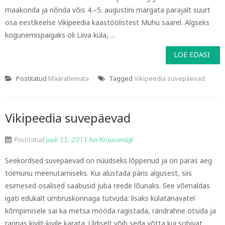
maakonda ja nõnda võis 4.–5. augustini märgata parajalt suurt
osa eestikeelse Vikipeedia kaastöölistest Muhu saarel. Algseks
kogunemispaigaks oli Liiva küla, ...
LOE EDASI
Postitatud
Määratlemata
Tagged
Vikipeedia suvepäevad
Vikipeedia suvepäevad
Postitatud
juuli 11, 2011
Ivo Kruusamägi
Seekordsed suvepäevad on nüüdseks lõppenud ja on paras aeg
toimunu meenutamiseks. Kui alustada päris algusest, siis
esimesed osalised saabusid juba reede lõunaks. See võimaldas
igati edukalt ümbruskonnaga tutvuda: lisaks külatänavatel
kõmpimisele sai ka metsa mööda ragistada, rändrahne otsida ja
rannas kivilt-kivile karata. Üldiselt võib seda võtta kui sobivat