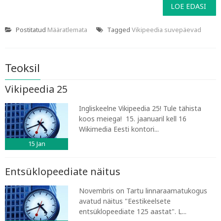
LOE EDASI
Postitatud
Määratlemata
Tagged
Vikipeedia suvepäevad
Teoksil
Vikipeedia 25
Ingliskeelne Vikipeedia 25! Tule tähista
koos meiega! 15. jaanuaril kell 16
Wikimedia Eesti kontori...
15
Jan
Entsüklopeediate näitus
Novembris on Tartu linnaraamatukogus
avatud näitus "Eestikeelsete
entsüklopeediate 125 aastat". L...