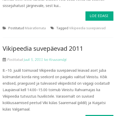
sissejuhatust järgnevale, sest kui...
LOE EDASI
Postitatud
Määratlemata
Tagged
Vikipeedia suvepäevad
Vikipeedia suvepäevad 2011
Postitatud
juuli 5, 2011
Ivo Kruusamägi
8.–10. juulil toimuvad Vikipeedia suvepäevad leiavad aset juba
kolmandat korda ning seekord on paigaks valitud Viinistu. Kõik
endised, praegused ja tulevased vikipedistid on vägagi oodatud!
Laupäeval kell 14.00–15.00 toimub Viinistu Rahvamajas ka
Vikipeedia tutvustus huvilistele. Varasemalt on suvised
kokkusaamised peetud Viki külas Saaremaal (pildil) ja Kuigatsi
külas Valgamaal.