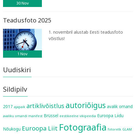
30
Nov
Teadusfoto 2025
1. novembril alustab Eesti teadusfoto
võistlus!
1
Nov
Uudiskiri
Sildipilv
autoriõigus
artiklivõistlus
2017
avalik omand
ajapaik
Brüssel
Euroopa Liidu
avaliku omandi manifest
eestikeelne vikipeedia
Fotograafia
Euroopa Liit
Nõukogu
fotoretk
GLAM