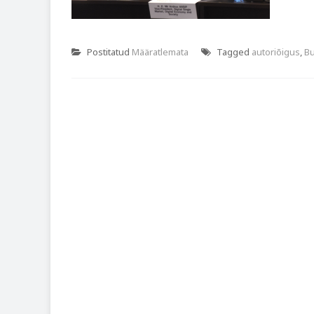
Postitatud
Määratlemata
Tagged
autoriõigus
,
Bu