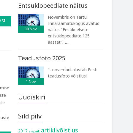
Entsüklopeediate näitus
Novembris on Tartu
ASI
linnaraamatukogus avatud
30
Nov
näitus "Eestikeelsete
entsüklopeediate 125
aastat". L...
Teadusfoto 2025
1. novembril alustab Eesti
teadusfoto võistlus!
1
Nov
umise
ste
Uudiskiri
ale
a
Sildipilv
tuste
artiklivõistlus
2017
ajapaik