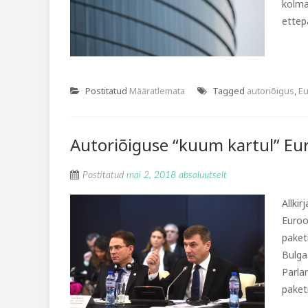
kolma
ettep
Postitatud
Määratlemata
Tagged
autoriõigus
,
Eu
Autoriõiguse “kuum kartul” Eu
Postitatud
mai 2, 2018
absoluutselt
Allki
Euroo
paket
Bulga
Parla
paketi