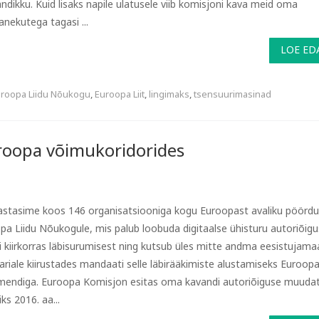
ndikku. Kuid lisaks napile ulatusele viib komisjoni kava meid oma
anekutega tagasi ...
LOE ED
roopa Liidu Nõukogu
,
Euroopa Liit
,
lingimaks
,
tsensuurimasinad
roopa võimu­koridorides
rjastasime koos 146 organisatsiooniga kogu Euroopast avaliku pöörd
pa Liidu Nõukogule, mis palub loobuda digitaalse ühisturu autoriõigu
i kiirkorras läbisurumisest ning kutsub üles mitte andma eesistujama
ariale kiirustades mandaati selle läbirääkimiste alustamiseks Euroop
mendiga. Euroopa Komisjon esitas oma kavandi autoriõiguse muuda
ks 2016. aa...