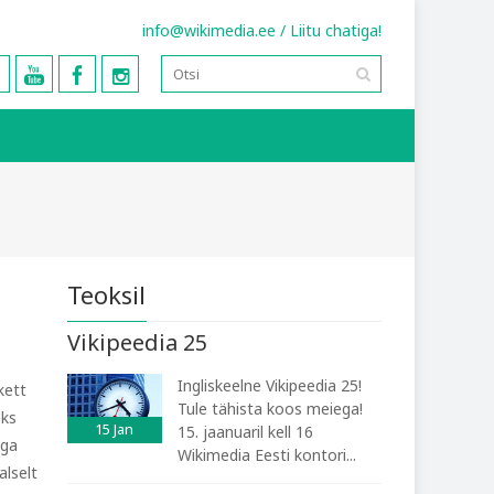
info@wikimedia.ee
/
Liitu chatiga!
Teoksil
Vikipeedia 25
Ingliskeelne Vikipeedia 25!
kett
Tule tähista koos meiega!
eks
15
Jan
15. jaanuaril kell 16
ega
Wikimedia Eesti kontori...
alselt