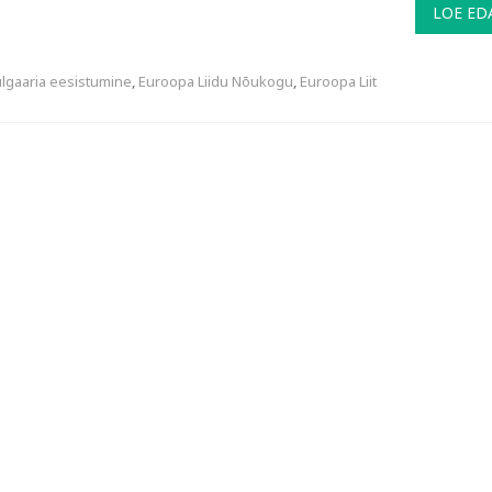
LOE ED
lgaaria eesistumine
,
Euroopa Liidu Nõukogu
,
Euroopa Liit