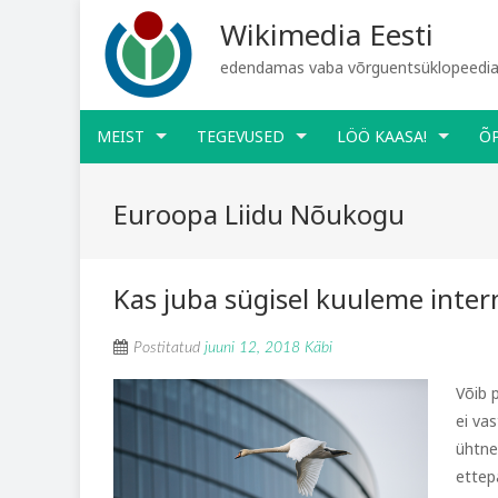
Wikimedia Eesti
edendamas vaba võrguentsüklopeediat
MEIST
TEGEVUSED
LÖÖ KAASA!
Õ
Euroopa Liidu Nõukogu
Kas juba sügisel kuuleme intern
Postitatud
juuni 12, 2018
Käbi
Võib 
ei va
ühtne
ettep