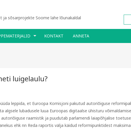
 ja sõsarprojekte Soome lahe lõunakaldal
PPEMATERJALID
KONTAKT
ANNETA
eti luigelaulu?
püüda leppida, et Euroopa Komisjoni pakutud autoriõiguse reformipa
sta algsele lubadusele luua Euroopas digitaalse ühisturu võimaldamis
 autoriõiguse raamistik ja puudutab parlamendi laiapõhjalise toetus
anekus ehk nn Reda raportis välja käidud reformipunktidest maksima