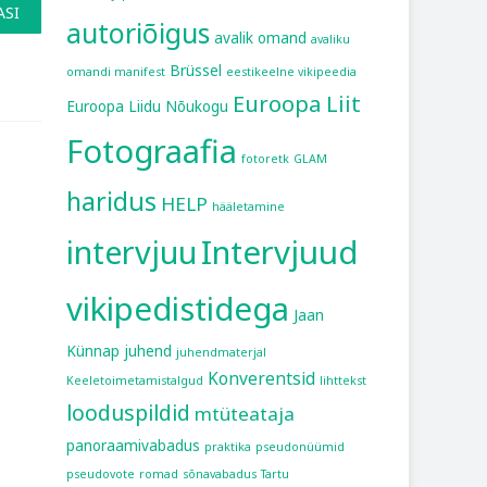
ASI
autoriõigus
avalik omand
avaliku
Brüssel
omandi manifest
eestikeelne vikipeedia
Euroopa Liit
Euroopa Liidu Nõukogu
Fotograafia
fotoretk
GLAM
haridus
HELP
hääletamine
intervjuu
Intervjuud
vikipedistidega
Jaan
Künnap
juhend
juhendmaterjal
Konverentsid
Keeletoimetamistalgud
lihttekst
looduspildid
mtüteataja
panoraamivabadus
praktika
pseudonüümid
pseudovote
romad
sõnavabadus
Tartu