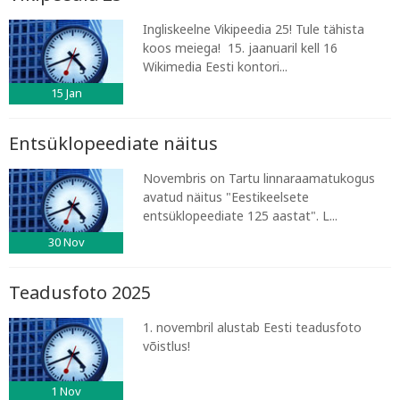
Ingliskeelne Vikipeedia 25! Tule tähista
koos meiega! 15. jaanuaril kell 16
Wikimedia Eesti kontori...
15
Jan
Entsüklopeediate näitus
Novembris on Tartu linnaraamatukogus
avatud näitus "Eestikeelsete
entsüklopeediate 125 aastat". L...
30
Nov
Teadusfoto 2025
1. novembril alustab Eesti teadusfoto
võistlus!
1
Nov