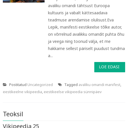
avaliku omandi tähtsust Euroopa
kultuuris ja vabalt kättesaadava
teadmuse arendamise olulisust.Eva
Lepik, manifesti eestikeelse tõlke autor,
on võrrelnud avalikku omandit puhta õhu
ja veega ning toonud välja, et me
hakkame sellest päriselt puudust tundma
a...
LOE EDASI
Postitatud
Uncategorized
Tagged
avaliku omandi manifest
,
eestikeelne vikipeedia
,
eestikeelse vikipeedia sünnipäev
Teoksil
Vikipeedia 25