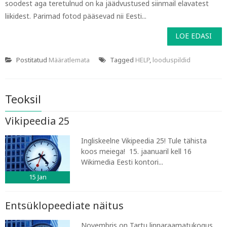
soodest aga teretulnud on ka jäädvustused siinmail elavatest
liikidest. Parimad fotod pääsevad nii Eesti...
LOE EDASI
Postitatud
Määratlemata
Tagged
HELP
,
looduspildid
Teoksil
Vikipeedia 25
Ingliskeelne Vikipeedia 25! Tule tähista
koos meiega! 15. jaanuaril kell 16
Wikimedia Eesti kontori...
15
Jan
Entsüklopeediate näitus
Novembris on Tartu linnaraamatukogus