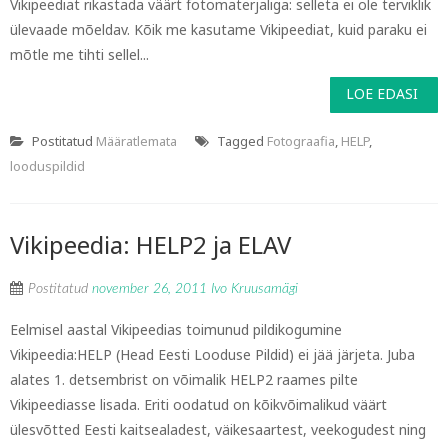
Vikipeediat rikastada väärt fotomaterjaliga: selleta ei ole terviklik
ülevaade mõeldav. Kõik me kasutame Vikipeediat, kuid paraku ei
mõtle me tihti sellel...
LOE EDASI
Postitatud
Määratlemata
Tagged
Fotograafia
,
HELP
,
looduspildid
Vikipeedia: HELP2 ja ELAV
Postitatud
november 26, 2011
Ivo Kruusamägi
Eelmisel aastal Vikipeedias toimunud pildikogumine
Vikipeedia:HELP (Head Eesti Looduse Pildid) ei jää järjeta. Juba
alates 1. detsembrist on võimalik HELP2 raames pilte
Vikipeediasse lisada. Eriti oodatud on kõikvõimalikud väärt
ülesvõtted Eesti kaitsealadest, väikesaartest, veekogudest ning