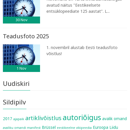
avatud näitus "Eestikeelsete
entsüklopeediate 125 aastat". L...
30
Nov
Teadusfoto 2025
1. novembril alustab Eesti teadusfoto
võistlus!
1
Nov
Uudiskiri
Sildipilv
autoriõigus
artiklivõistlus
2017
avalik omand
ajapaik
Brüssel
Euroopa Liidu
avaliku omandi manifest
eestikeelne vikipeedia