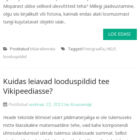
Mispärast üldse sellised ülesvõtteid teha? Millegi jäädvustamine,
olgu siis kirjalikult või fotona, kannab endas alati loomuomast
tungi kujutatavat objekti väär...
LOE EDASI
Postitatud
Määratlemata
Tagged
Fotograafia
,
HELP
,
looduspildid
Kuidas leiavad looduspildid tee
Vikipeediasse?
Postitatud
veebruar 22, 2013
Ivo Kruusamägi
Heade tekstide liitmisel väärt pildimaterjaliga ei ole tulemuseks
mitte klassikaline matemaatiline tehe, vaid kahe komponendi
ühtesulandumisel ületab tulemus üksikosade summat. Sellist