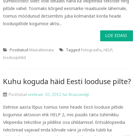
sümbiootilist sidet võib ideaalis näha ka Vikipeedia tekstide ning
piltide vahel. Toomaks kõrgeid eesmärke reaalsusele lähemale,
toimus möödunud detsembris juba kolmandat korda heade
looduspiltide kogumise aktsi...
LOE EDASI
Postitatud
Määratlemata
Tagged
Fotograafia
,
HELP
,
looduspildid
Kuhu koguda häid Eesti looduse pilte?
Postitatud
veebruar 10, 2012
Ivo Kruusamägi
Eelmise aasta lõpus toimus teine heade Eesti looduse piltide
kogumise aktsioon ehk HELP 2, mis püüdis täita tühimikku
Vikipeedia tekstilise ja pildilise osa ühildamisel. Entsüklopeedia
tekstiread vajavad enda kõrvale värvi ja nõnda tuleb ka