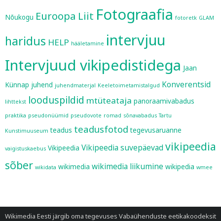
Fotograafia
Euroopa Liit
Nõukogu
fotoretk
GLAM
intervjuu
haridus
HELP
hääletamine
Intervjuud vikipedistidega
Jaan
Konverentsid
Künnap
juhend
juhendmaterjal
Keeletoimetamistalgud
looduspildid
mtüteataja
panoraamivabadus
lihttekst
praktika
pseudonüümid
pseudovote
romad
sõnavabadus
Tartu
teadusfotod
teadus
tegevusaruanne
Kunstimuuseum
vikipeedia
Vikipeedia suvepäevad
Vikipeedia
vaigistuskaebus
sõber
wikimedia liikumine
wikimedia
wikipedia
wikidata
wmee
Wikimedia Eesti järgib oma tegevuses
Vabaühenduste eetikakoodeksit