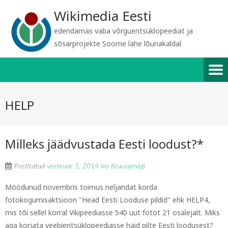
Wikimedia Eesti
edendamas vaba võrguentsüklopeediat ja
sõsarprojekte Soome lahe lõunakaldal
HELP
Milleks jäädvustada Eesti loodust?*
Postitatud
veebruar 5, 2014
Ivo Kruusamägi
Möödunud novembris toimus neljandat korda
fotokogumisaktsioon "Head Eesti Looduse pildid" ehk HELP4,
mis tõi sellel korral Vikipeediasse 540 uut fotot 21 osalejalt. Miks
aga korjata veebientsüklopeediasse häid pilte Eesti loodusest?