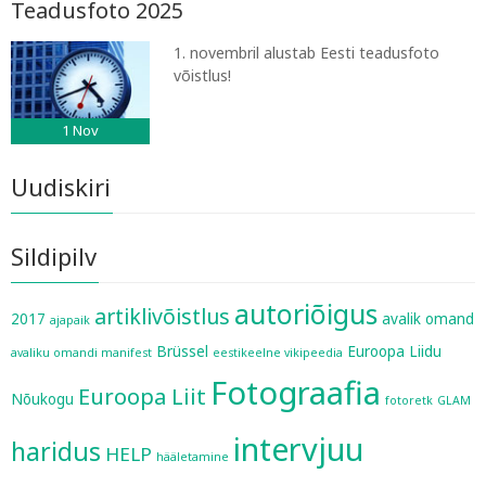
Teadusfoto 2025
1. novembril alustab Eesti teadusfoto
võistlus!
1
Nov
Uudiskiri
Sildipilv
autoriõigus
artiklivõistlus
2017
avalik omand
ajapaik
Brüssel
Euroopa Liidu
avaliku omandi manifest
eestikeelne vikipeedia
Fotograafia
Euroopa Liit
Nõukogu
fotoretk
GLAM
intervjuu
haridus
HELP
hääletamine