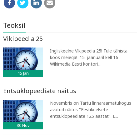
Teoksil
Vikipeedia 25
Ingliskeelne Vikipeedia 25! Tule tähista
koos meiega! 15. jaanuaril kell 16
Wikimedia Eesti kontori...
15
Jan
Entsüklopeediate näitus
Novembris on Tartu linnaraamatukogus
avatud näitus "Eestikeelsete
entsüklopeediate 125 aastat". L...
30
Nov