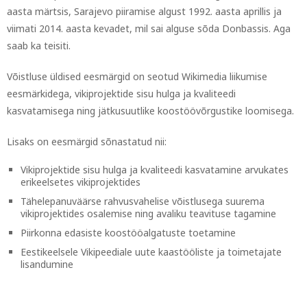
aasta märtsis, Sarajevo piiramise algust 1992. aasta aprillis ja
viimati 2014. aasta kevadet, mil sai alguse sõda Donbassis. Aga
saab ka teisiti.
Võistluse üldised eesmärgid on seotud Wikimedia liikumise
eesmärkidega, vikiprojektide sisu hulga ja kvaliteedi
kasvatamisega ning jätkusuutlike koostöövõrgustike loomisega.
Lisaks on eesmärgid sõnastatud nii:
Vikiprojektide sisu hulga ja kvaliteedi kasvatamine arvukates
erikeelsetes vikiprojektides
Tähelepanuväärse rahvusvahelise võistlusega suurema
vikiprojektides osalemise ning avaliku teavituse tagamine
Piirkonna edasiste koostööalgatuste toetamine
Eestikeelsele Vikipeediale uute kaastööliste ja toimetajate
lisandumine