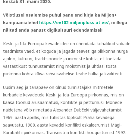
kestab 31. maini 2020.
Võistlusel osalemise puhul pane end kirja ka Miljon+
kampaanialehel
https://ev102.miljonpluss.ut.ee/
, millega
näitad enda panust digikultuuri edendamisel!
Kesk- ja Ida-Euroopa kevade idee on ühendada kohalikud vabade
teadmiste väed, et koguda ja jagada teavet iga piirkonna nurga
ajaloo, kultuuri, traditsioonide ja inimeste kohta, et toetada
vastastikust tunnustamist ning mõistmist ja ühtlasi tõsta
piirkonna kohta käiva rahvusvahelise teabe hulka ja kvaliteeti.
Uusim aeg ja tänapäev on olnud tunnistajaks mitmetele
kurbadele kevadetele Kesk- ja Ida-Euroopa piirkonnas, mis on
kaasa toonud arusaamatusi, konflikte ja pettumusi. Mõnede
näidetena võib nimetada Alexander Dubčeki väljavahetamist
1969. aasta aprillis, mis tühistas lõplikult Praha kevadega
saavutatu, 1988. aasta kevadel konflikti eskaleerumist Mägi-
Karabahhi piirkonnas, Transnistria konflikti hoogustumist 1992.