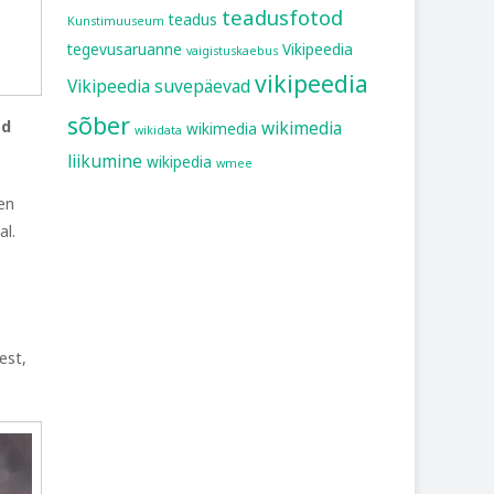
teadusfotod
teadus
Kunstimuuseum
tegevusaruanne
Vikipeedia
vaigistuskaebus
vikipeedia
Vikipeedia suvepäevad
sõber
ad
wikimedia
wikimedia
wikidata
liikumine
wikipedia
wmee
en
al.
est,