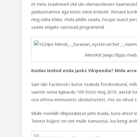
et minu teadmised olid üle olemasolevast kaamerast j
jäädvustamise aga köitis mind endiselt. Viimase kor
ning näha kõike, mida pildile saada, hoopis uuest pers
saada selgeks vastavad programmid.
Meriskid Jaagu lõppu mada
Kuidas leidsid enda jaoks Vikipeedia? Mida arv
Sain läbi Facebook´i kutse osaleda fotokonkursil, mil
saatsin sinna ligikaudu 100 fotot ning 2016. aastal 
osa võtma erinevatest üleskutsetest, mis on olnud 
Mulle meeldib Vikipeediasse pilte lisada, kuna ühest k
Teisest küljest on see mulle tunnustus, kui keegi arti