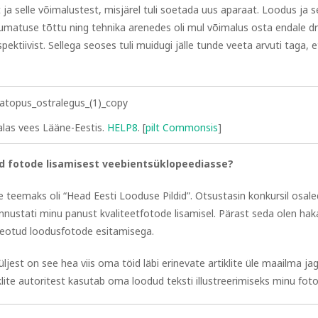
a selle võimalustest, misjärel tuli soetada uus aparaat. Loodus ja se
dumatuse tõttu ning tehnika arenedes oli mul võimalus osta endale d
pektiivist. Sellega seoses tuli muidugi jälle tunde veeta arvuti taga, e
las vees Lääne-Eestis.
HELP8
. [
pilt Commonsis
]
ad fotode lisamisest veebientsüklopeediasse?
le teemaks oli “Head Eesti Looduse Pildid”. Otsustasin konkursil osale
tunnustati minu panust kvaliteetfotode lisamisel. Pärast seda olen ha
seotud loodusfotode esitamisega.
üljest on see hea viis oma töid läbi erinevate artiklite üle maailma ja
klite autoritest kasutab oma loodud teksti illustreerimiseks minu foto