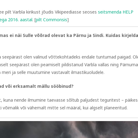
ee pilt Varbla kirikust jõudis Vikipeediasse seoses
seitsmenda HELP
ega 2016. aastal
. [
pilt Commonsis
]
as ei näi Sulle võõrad olevat ka Pärnu ja Sindi. Kuidas kirjeld
 ja seepärast olen valinud võttekohtadeks endale tuntumad paigad. Ol
mselt seepärast olen peamiselt pildistanud Varbla vallas ning Pärnuma
meri ja selle muutumine vastavalt ilmastikuoludele.
ad või erksamalt mällu sööbinud?
, kuna nende ilmumine taevasse sõltub paljudest teguritest – päikes
 võimalik või vähemalt mitte sel määral, kui algselt planeeritud.