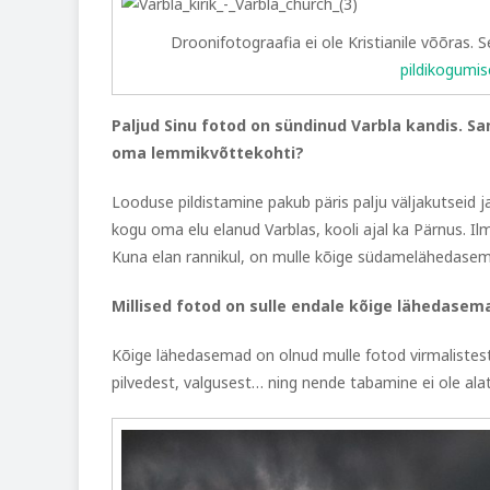
Droonifotograafia ei ole Kristianile võõras. S
pildikogumis
Paljud Sinu fotod on sündinud Varbla kandis. Sam
oma lemmikvõttekohti?
Looduse pildistamine pakub päris palju väljakutseid
kogu oma elu elanud Varblas, kooli ajal ka Pärnus. Il
Kuna elan rannikul, on mulle kõige südamelähedasem 
Millised fotod on sulle endale kõige lähedasem
Kõige lähedasemad on olnud mulle fotod virmalistest
pilvedest, valgusest… ning nende tabamine ei ole alati