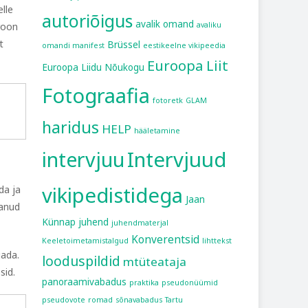
lle
autoriõigus
avalik omand
roon
avaliku
t
Brüssel
omandi manifest
eestikeelne vikipeedia
Euroopa Liit
Euroopa Liidu Nõukogu
Fotograafia
fotoretk
GLAM
haridus
HELP
hääletamine
intervjuu
Intervjuud
vikipedistidega
da ja
Jaan
kanud
Künnap
juhend
juhendmaterjal
Konverentsid
Keeletoimetamistalgud
lihttekst
gada.
looduspildid
mtüteataja
sid.
panoraamivabadus
praktika
pseudonüümid
pseudovote
romad
sõnavabadus
Tartu