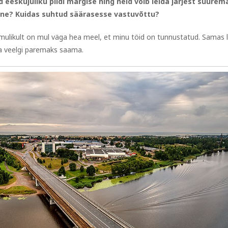
eeskujuliku pildi märgise ning neid võib leida järjest suurem
ärane? Kuidas suhtud säärasesse vastuvõttu?
oomulikult on mul väga hea meel, et minu töid on tunnustatud. Samas l
a veelgi paremaks saama.