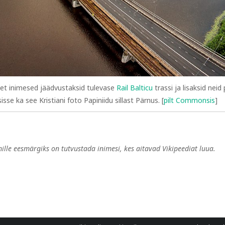
, et inimesed jäädvustaksid tulevase
Rail Balticu
trassi ja lisaksid neid 
se ka see Kristiani foto Papiniidu sillast Pärnus. [
pilt Commonsis
]
mille eesmärgiks on tutvustada inimesi, kes aitavad Vikipeediat luua.