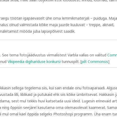
raegu töötan igapäevaselt ühe oma lemmikmaterjali – puiduga. Maj
malus olnud valmistada kõike maja juurde kuuluvat – treppe, aknaid,
 mäletamist mööda juba lapsepõlvest saadik.
lt. See tema fotojäädvustus virmalistest Varbla vallas on valitud
Comm
aanud
Vikipeedia digihariduse konkursi
tunnuspilt. [
pilt Commonsis
]
akkasin sellega tegelema siis, kui sain endale onu fotoaparaadi. Alguse
ada lilli, liblikaid ja putukaid ehk siis kõike ümbritsevat. Hakkasin j
ama, sest mul tekkis huvi katsetada uusi ideid. Lugesin erinevaid arti
 ning õppisin seejärel kasutama oma olemasolevat kaamerat. Samal
tuli mul omal käel õppida selgeks Photoshopi programm. Üha enam tu