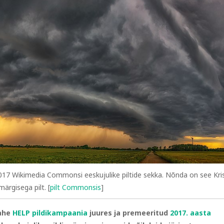
 2017 Wikimedia Commonsi eeskujulike piltide sekka. Nõnda on see Kris
ärgisega pilt. [
pilt Commonsis
]
kahe
HELP pildikampaania
juures ja premeeritud
2017. aasta