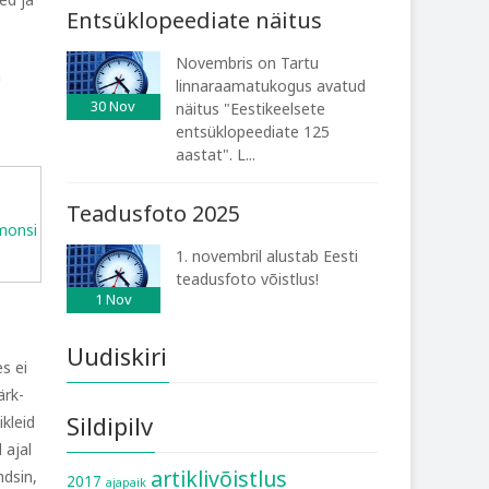
Entsüklopeediate näitus
Novembris on Tartu
a
linnaraamatukogus avatud
30
Nov
näitus "Eestikeelsete
entsüklopeediate 125
aastat". L...
Teadusfoto 2025
onsi
1. novembril alustab Eesti
teadusfoto võistlus!
1
Nov
Uudiskiri
s ei
ärk-
Sildipilv
kleid
 ajal
artiklivõistlus
ndsin,
2017
ajapaik