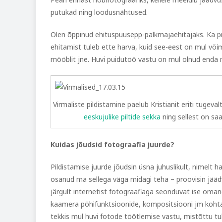
putukad ning loodusnähtused.
Olen õppinud ehituspuusepp-palkmajaehitajaks. Ka p
ehitamist tuleb ette harva, kuid see-eest on mul või
mööblit jne. Huvi puidutöö vastu on mul olnud enda
Virmaliste pildistamine paelub Kristianit eriti tugeva
eeskujulike piltide sekka
ning sellest on s
Kuidas jõudsid fotograafia juurde?
Pildistamise juurde jõudsin üsna juhuslikult, nimelt h
osanud ma sellega väga midagi teha – proovisin jäädvust
järgult internetist fotograafiaga seonduvat ise omand
kaamera põhifunktsioonide, kompositsiooni jm kohta
tekkis mul huvi fotode töötlemise vastu, mistõttu 