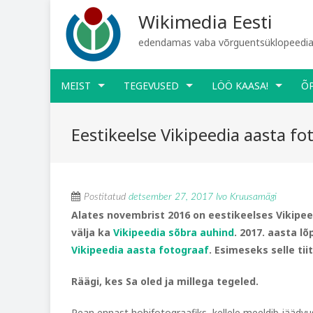
Wikimedia Eesti
edendamas vaba võrguentsüklopeediat
MEIST
TEGEVUSED
LÖÖ KAASA!
Õ
Eestikeelse Vikipeedia aasta fo
Postitatud
detsember 27, 2017
Ivo Kruusamägi
Alates novembrist 2016 on eestikeelses Vikipee
välja ka
Vikipeedia sõbra auhind
. 2017. aasta l
Vikipeedia aasta fotograaf
. Esimeseks selle tii
Räägi, kes Sa oled ja millega tegeled.
Pean ennast hobifotograafiks, kellele meeldib jäädvus