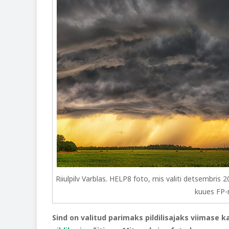
Riiulpilv Varblas. HELP8 foto, mis valiti detsembris
kuues FP-m
Sind on valitud parimaks pildilisajaks viimase 