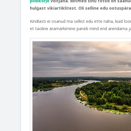
pildikorje
võitjana. Mitmed sinu fotod on saanud 
hulgast vikiartiklitest. Oli selline edu ootusp
Kindlasti ei osanud ma sellist edu ette näha, kuid l
et taoline äramärkimine paneb mind end arendama j