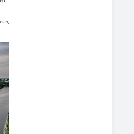
ast
eian,