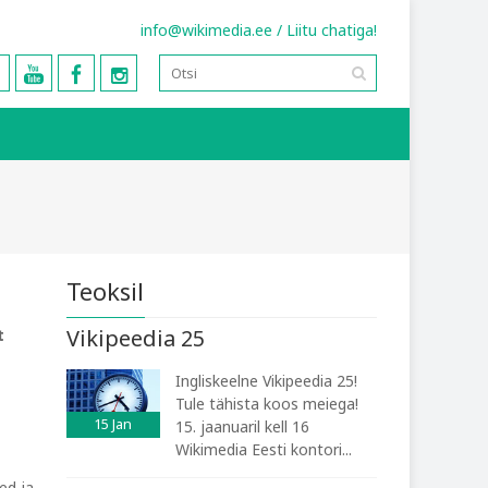
info@wikimedia.ee
/
Liitu chatiga!
Teoksil
Vikipeedia 25
t
Ingliskeelne Vikipeedia 25!
Tule tähista koos meiega!
15
Jan
15. jaanuaril kell 16
Wikimedia Eesti kontori...
ed ja