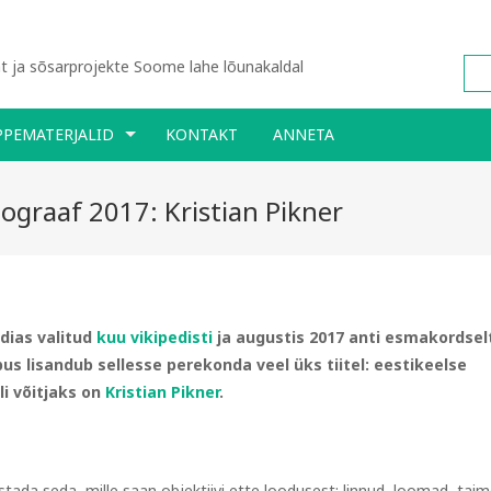
 ja sõsarprojekte Soome lahe lõunakaldal
PPEMATERJALID
KONTAKT
ANNETA
tograaf 2017: Kristian Pikner
dias valitud
kuu vikipedisti
ja augustis 2017 anti esmakordsel
õpus lisandub sellesse perekonda veel üks tiitel: eestikeelse
tli võitjaks on
Kristian Pikner
.
tada seda, mille saan objektiivi ette loodusest: linnud, loomad, taim