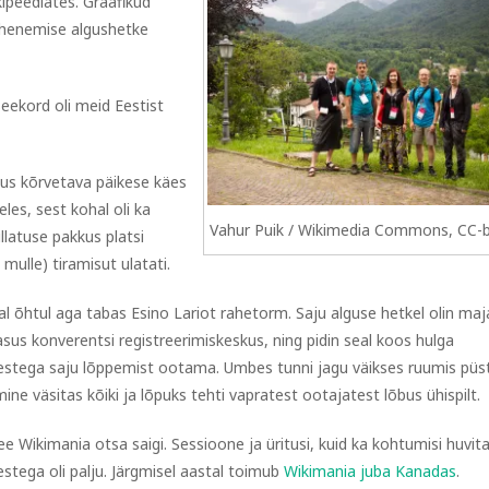
kipeediates. Graafikud
vähenemise algushetke
eekord oli meid Eestist
mus kõrvetava päikese käes
eles, sest kohal oli ka
Vahur Puik / Wikimedia Commons, CC-b
llatuse pakkus platsi
 mulle) tiramisut ulatati.
l õhtul aga tabas Esino Lariot rahetorm. Saju alguse hetkel olin maj
asus konverentsi registreerimiskeskus, ning pidin seal koos hulga
estega saju lõppemist ootama. Umbes tunni jagu väikses ruumis püst
mine väsitas kõiki ja lõpuks tehti vapratest ootajatest lõbus ühispilt.
see Wikimania otsa saigi. Sessioone ja üritusi, kuid ka kohtumisi huvit
estega oli palju. Järgmisel aastal toimub
Wikimania juba Kanadas
.