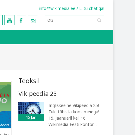
info@wikimedia.ee
/
Liitu chatiga!
Teoksil
Vikipeedia 25
Ingliskeelne Vikipeedia 25!
Tule tähista koos meiega!
15
Jan
15. jaanuaril kell 16
Wikimedia Eesti kontori...