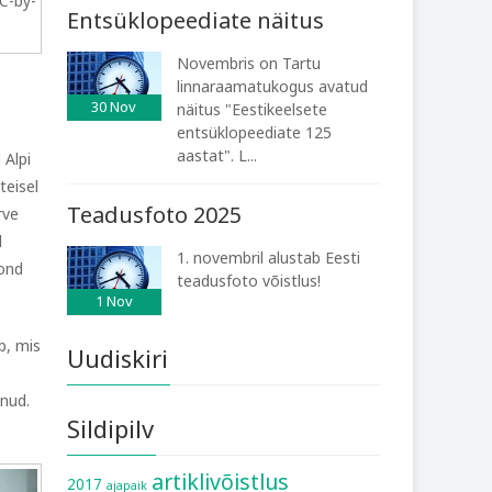
CC-by-
Entsüklopeediate näitus
Novembris on Tartu
linnaraamatukogus avatud
30
Nov
näitus "Eestikeelsete
entsüklopeediate 125
aastat". L...
 Alpi
teisel
Teadusfoto 2025
rve
d
1. novembril alustab Eesti
kond
teadusfoto võistlus!
1
Nov
b, mis
Uudiskiri
dnud.
Sildipilv
artiklivõistlus
2017
ajapaik