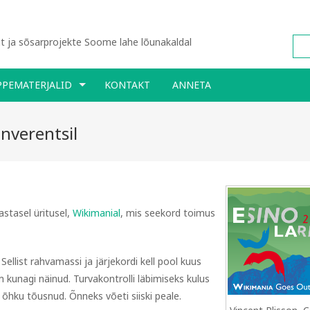
 ja sõsarprojekte Soome lahe lõunakaldal
PPEMATERJALID
KONTAKT
ANNETA
onverentsil
astasel üritusel,
Wikimanial
, mis seekord toimus
Sellist rahvamassi ja järjekordi kell pool kuus
kunagi näinud. Turvakontrolli läbimiseks kulus
 õhku tõusnud. Õnneks võeti siiski peale.