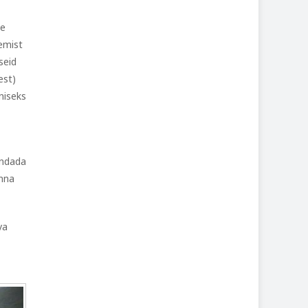
le
emist
seid
est)
niseks
endada
inna
va