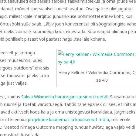
lustusasutused olid selleks tarbeks täisvalmisolekus ja oma jõude vee
ndanud, mõned spetsiaalselt uuesti avatud. Osalejatele olid jagatud
ngid, millest igale märgitud juhuslikkuse põhimõttel erinev koht, kus
i õhtusööki süüa saab. Läbiv joon konverentsil oli söögitalongide vah
et oleks võimalik sõpradega koos einestada. Söömaajad olid aga pika
d põhiliselt pitsast või pastast nagu Itaaliale kohane.
eelselt ja korraga
ndises muuseumis, uues
 goes outdoors“ ehk siis
Henry Kellner / Wikimedia Commons, C
se tänavatel ja eks ju ka
sa 4.0
ga just väljas.
est, kuidas
Saksa Wikimedia haruorganisatsioon toetab
Saksamaa li
b ruume ja toetab varustusega. Tähtis tähelepanek oli see, et initsiat
tahavad aktiivselt koos käia ja oma ühistegevusi korraldada. Järgmiseks
ormi fikseerida
projektide kaugemat ja kaudsemat mõju
, mis ei ole
tav. Meetod nimega Outcome mapping tundus huvitav, aga vajab veidi
emuslikult kasutada.