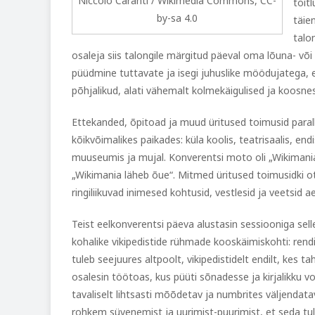
Niccolò Caranti / Wikimedia Commons, CC-
toit
by-sa 4.0
täie
talo
osaleja siis talongile märgitud päeval oma lõuna- võ
püüdmine tuttavate ja isegi juhuslike möödujatega, 
põhjalikud, alati vähemalt kolmekäigulised ja koosnesi
Ettekanded, õpitoad ja muud üritused toimusid parall
kõikvõimalikes paikades: küla koolis, teatrisaalis, e
muuseumis ja mujal. Konverentsi moto oli „Wikimania
„Wikimania läheb õue“. Mitmed üritused toimusidki ot
ringiliikuvad inimesed kohtusid, vestlesid ja veetsid ae
Teist eelkonverentsi päeva alustasin sessiooniga sell
kohalike vikipedistide rühmade kooskäimiskohti: rendi
tuleb seejuures altpoolt, vikipedistidelt endilt, kes 
osalesin töötoas, kus püüti sõnadesse ja kirjalikku v
tavaliselt lihtsasti mõõdetav ja numbrites väljenda
rohkem süvenemist ja uurimist-puurimist, et seda tul