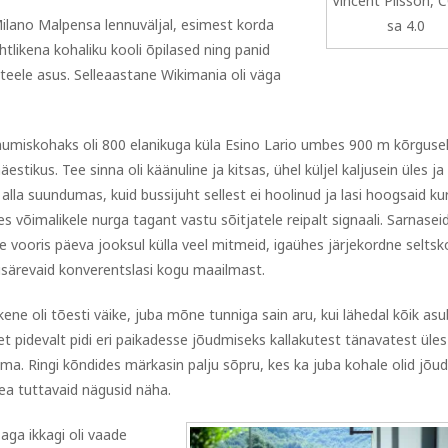
Vincent Plisson, 
ilano Malpensa lennuväljal, esimest korda
sa 4.0
htlikena kohaliku kooli õpilased ning panid
e teele asus. Selleaastane Wikimania oli väga
umiskohaks oli 800 elanikuga küla Esino Lario umbes 900 m kõrgusel
estikus. Tee sinna oli käänuline ja kitsas, ühel küljel kaljusein üles ja 
 alla suundumas, kuid bussijuht sellest ei hoolinud ja lasi hoogsaid ku
es võimalikele nurga tagant vastu sõitjatele reipalt signaali. Sarnasei
e vooris päeva jooksul külla veel mitmeid, igaühes järjekordne selts
särevaid konverentslasi kogu maailmast.
kene oli tõesti väike, juba mõne tunniga sain aru, kui lähedal kõik asu
, et pidevalt pidi eri paikadesse jõudmiseks kallakutest tänavatest üles
ima. Ringi kõndides märkasin palju sõpru, kes ka juba kohale olid jõu
hea tuttavaid nägusid näha.
ga ikkagi oli vaade