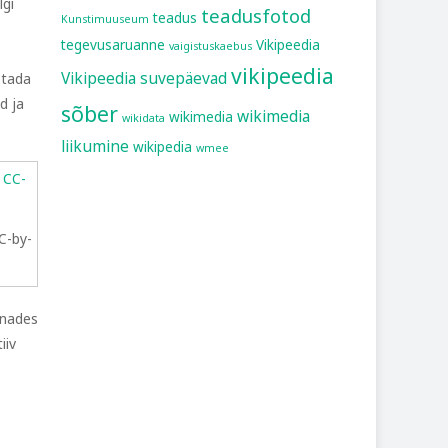
lgi
teadusfotod
teadus
Kunstimuuseum
tegevusaruanne
Vikipeedia
vaigistuskaebus
vikipeedia
Vikipeedia suvepäevad
etada
d ja
sõber
wikimedia
wikimedia
wikidata
liikumine
wikipedia
wmee
C-by-
nnades
iiv