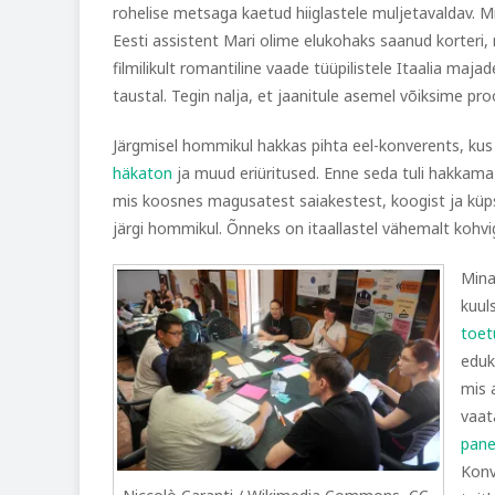
rohelise metsaga kaetud hiiglastele muljetavaldav. 
Eesti assistent Mari olime elukohaks saanud korteri, 
filmilikult romantiline vaade tüüpilistele Itaalia maja
taustal. Tegin nalja, et jaanitule asemel võiksime p
Järgmisel hommikul hakkas pihta eel-konverents, ku
häkaton
ja muud eriüritused. Enne seda tuli hakka
mis koosnes magusatest saiakestest, koogist ja küp
järgi hommikul. Õnneks on itaallastel vähemalt kohvig
Mina
kuul
toe
eduk
mis 
vaat
pane
Konv