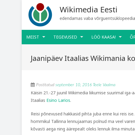
Wikimedia Eesti
edendamas vaba võrguentsüklopeediat
MEIST
TEGEVUSED
LÖÖ KAASA!
Õ
Jaanipäev Itaalias Wikimania k
Postitatud
september 10, 2016
Teele Vaalma
Käisin 21.-27 juunil Wikimedia liikumise suurimal iga-a
Itaalias
Esino Larios
.
Reisi põnevused hakkasid pihta juba enne kui reis ise. 
hommikul Tallinna lennujaamas polnud ma veel varem 
kõvasti aega ning äärepealt oleks lennuk ilma minuta