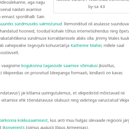
 videoülekanne, aga nagu
by-sa 4.0
liseinal näidati avamise
 ennast spordihalli. Sain
 suureks sündmuseks valmistunud
. Remonditud oli asulasse suunduva
kohandatud hooneid, toodud kohale tõhus internetiühendus ning õpet
d vabatahtlikena sündmuse korraldamisele abiks olla. Jimmy Wales kuul
aab vahepealne tegevjuhi kohusetäitja
Katherine Maher
, millele saal
sitiivselt.
s vaagisime
kogukonna tagasiside saamise võimalusi
(küsitlus,
i Vikipeedias on proovitud Ideepanga formaati, kindlasti on kavas
õendatavus’) jäi kõlama uuringutulemus, et vikipedistid mõistavad nii
iitamise ehk tõendatavuse olulisust ning viidetega varustatud Vikip
 piirkonna kokkusaamisest
, kus anti muu hulgas ülevaade regiooni jä
 (
konverents
toimus augusti lõpus Armeenias).