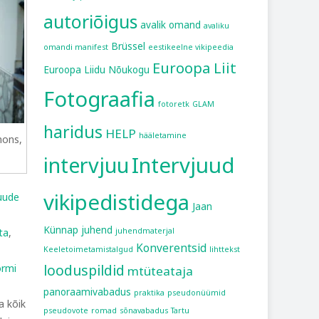
autoriõigus
avalik omand
avaliku
Brüssel
omandi manifest
eestikeelne vikipeedia
Euroopa Liit
Euroopa Liidu Nõukogu
Fotograafia
fotoretk
GLAM
haridus
HELP
hääletamine
mons,
intervjuu
Intervjuud
vikipedistidega
uude
Jaan
Künnap
juhend
ta
,
juhendmaterjal
Konverentsid
Keeletoimetamistalgud
lihttekst
looduspildid
ormi
mtüteataja
panoraamivabadus
praktika
pseudonüümid
a kõik
pseudovote
romad
sõnavabadus
Tartu