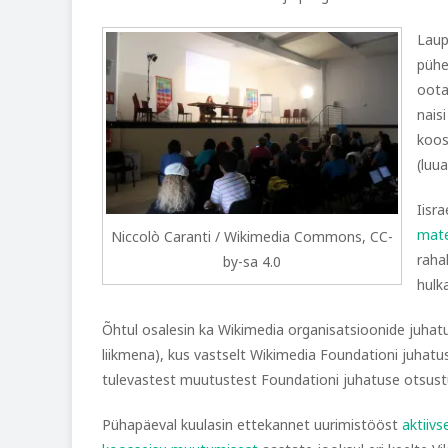
Laup
pühe
oota
nais
koos
(luua
Iisr
mate
Niccolò Caranti / Wikimedia Commons, CC-
raha
by-sa 4.0
hulk
Õhtul osalesin ka Wikimedia organisatsioonide juhat
liikmena), kus vastselt Wikimedia Foundationi juhat
tulevastest muutustest Foundationi juhatuse otsustu
Pühapäeval kuulasin ettekannet uurimistööst
aktiivs