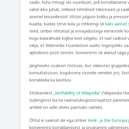
saalis, kuhu minagi siis suundusin, pidi korraldatama
vahel ikka juhub, tekkisid tehnilised takistused ja saa
asemel kiisuvideosid. Võtsin julguse kokku ja pressisin
kuulda, kuidas terve küla ja rohkemgi oli
kaks aastat
teed, ümber ehitatud ja erivajadustega inimestele 
kogu külarahvale inglise keel selgeks, et nad saaksi
välja, et Wikimedia Foundationi uueks tegevjuhiks s
aplodeeris püsti seistes. Konverents oli alanud väga po
Järgmiseks osalesin töötoas, kus väikestes gruppide
konsultatsioon, kogukonna soovide nimekiri jm). Eest
korraldada ka küsitlusi.
Ettekandest „
Verifiability of Wikipedia
“ (’Vikipeedia t
tudengitest kui ka raamatukogutöötajatest paremini v
artiklid on selle üheks parimaks näiteks.
Õhtul ei saanud üle ega ümber
Kesk- ja Ida-Euroopa
konverentsi korraldamisest ja programmi valmimisest