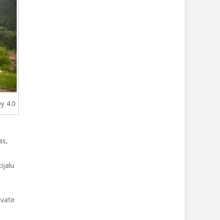
y 4.0
as,
ijalu
avate