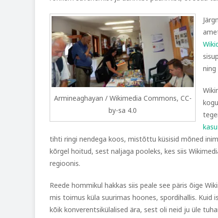
Järg
amet
Wiki
sisu
ning
Wiki
Armineaghayan / Wikimedia Commons, CC-
kogu
by-sa 4.0
tege
kasu
tihti ringi nendega koos, mistõttu küsisid mõned inime
kõrgel hoitud, sest naljaga pooleks, kes siis Wikimedi
regioonis.
Reede hommikul hakkas siis peale see päris õige Wi
mis toimus küla suurimas hoones, spordihallis. Kuid 
kõik konverentsikülalised ära, sest oli neid ju üle tu