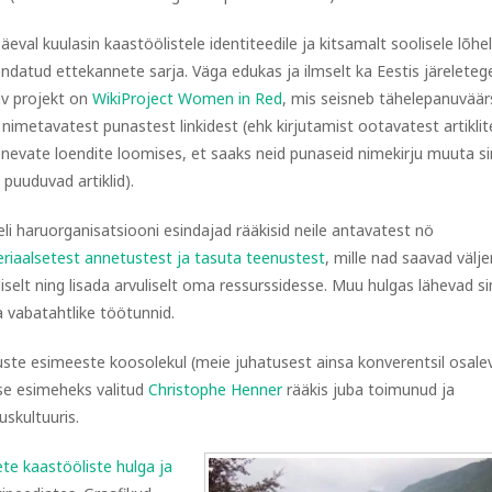
äeval kuulasin kaastöölistele identiteedile ja kitsamalt soolisele lõhe
ndatud ettekannete sarja. Väga edukas ja ilmselt ka Eestis järeleteg
v projekt on
WikiProject Women in Red
, mis seisneb tähelepanuväär
i nimetavatest punastest linkidest (ehk kirjutamist ootavatest artiklit
nevate loendite loomises, et saaks neid punaseid nimekirju muuta si
 puuduvad artiklid).
aeli haruorganisatsiooni esindajad rääkisid neile antavatest nö
riaalsetest annetustest ja tasuta teenustest
, mille nad saavad välj
liselt ning lisada arvuliselt oma ressurssidesse. Muu hulgas lähevad s
a vabatahtlike töötunnid.
uste esimeeste koosolekul (meie juhatusest ainsa konverentsil osale
use esimeheks valitud
Christophe Henner
rääkis juba toimunud ja
skultuuris.
ete kaastööliste hulga ja