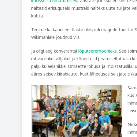
koosseisu muutumisest
aastate jooksul eri keelte Vi
näitasid erisuguseid mustreid näiteks uute tulijate 
kohta.
Tegime ka kauni eestlaste ühispildi mägede taustal. S
Wikimaniale jõudnud viis.
Ja oligi aeg konverentsi
lõputseremooniaks
. See toi
rahvarohkel väljakul ja kõned olid peamiselt itaalia ke
palju külaelanikke. Omaette lõbusa ja mõistatusliku ü
ääres seisev kiirabiauto, kust läheduses seisjatele (ka
Sama
kus 
inim
seis
Nii 
inim