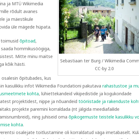
Mina ja MTÜ Wikimedia
mille rõdult avanes
dele ja mäestikule
roovida üle mägede hüpata.
s toimusid
õpitoad
,
ma saada hommikusöögiga,
sistest. Mitte minu maitse
Sebastiaan ter Burg / Wikimedia Com
a kõik hästi.
CC-by 2.0
 osalesin õpitubades, kus
sin kasulikku infot Wikimedia Foundationi pakutava
rahastustoe ja m
tusmeetmete kohta
, lühiettekandeid vikipedistide ja kogukondade
atest projektidest, nippe ja nõuandeid
tööriistade ja rakenduste koh
aitaks projekte paremini korraldada (nt jälgida meediafailide
amisnumbreid), ning juhiseid oma
õpikogemuste teistele kasulikku v
mise kohta
.
erentsi osalejate toitlustamine oli korraldatud väga imetabaselt. Kül