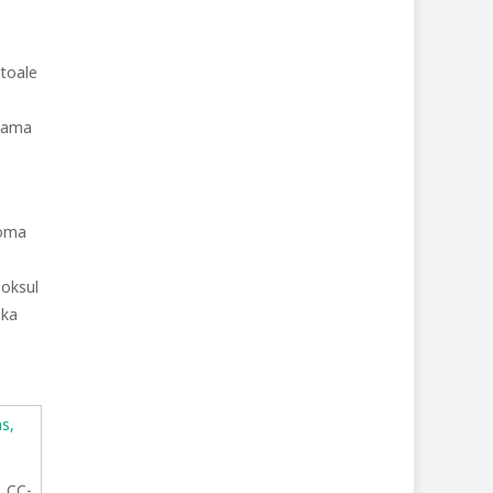
 toale
saama
 oma
ooksul
 ka
, CC-