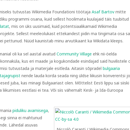
miseks tutvustas Wikimedia Foundationi töötaja
Asaf Bartov
mitte
liku programmi osana, kuid sellest hoolimata kuulajaid täis tuubitud
datat
, mis on üks uusimaid, kuid potentsiaalikamaid Wikimedia
projekte. Sellest meeleolukast ettekandest pidin ma tingimata osa 
 ei pettunud. Nüüd kaunistab minu arvutikaant ka Wikidata kleeps.
manial oli ka sel aastal avatud
Community Village
ehk nii-öelda
konnaküla, kus eri maade ja kogukondade esindajad said huvilistele
misi tutvustada ja materjale esitleda. Aitasin sõpradel
bulgaaria
tajagrupist
nende lauda korda seada ning üldse liikusin konverentsi j
sed juba, kas minagi Bulgaariast olen. Mõttelist Eesti lippu sai siiski
a liikumises eestlasi ei tea. Või siis vähemalt Kesk- ja Ida-Euroopa
kimania
piduliku avamisega
,
isegi sinna ei mahtunud
hande. Lähedal asuvas
Niccolò Caranti / Wikimedia Commons