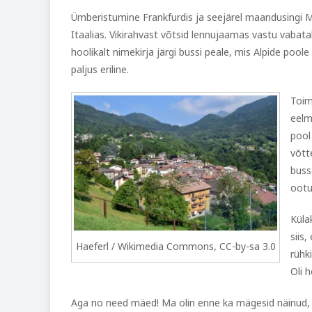
Ümberistumine Frankfurdis ja seejärel maandusingi M
Itaalias. Vikirahvast võtsid lennujaamas vastu vabata
hoolikalt nimekirja järgi bussi peale, mis Alpide pool
paljus eriline.
Toim
eelmä
pool
võtt
buss
ootu
Küla
siis
Haeferl / Wikimedia Commons, CC-by-sa 3.0
rühk
Oli 
Aga no need mäed! Ma olin enne ka mägesid näinud, a