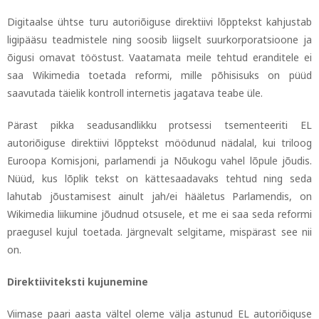
Digitaalse ühtse turu autoriõiguse direktiivi lõpptekst kahjustab
ligipääsu teadmistele ning soosib liigselt suurkorporatsioone ja
õigusi omavat tööstust. Vaatamata meile tehtud eranditele ei
saa Wikimedia toetada reformi, mille põhisisuks on püüd
saavutada täielik kontroll internetis jagatava teabe üle.
Pärast pikka seadusandlikku protsessi tsementeeriti EL
autoriõiguse direktiivi lõpptekst möödunud nädalal, kui triloog
Euroopa Komisjoni, parlamendi ja Nõukogu vahel lõpule jõudis.
Nüüd, kus lõplik tekst on kättesaadavaks tehtud ning seda
lahutab jõustamisest ainult jah/ei hääletus Parlamendis, on
Wikimedia liikumine jõudnud otsusele, et me ei saa seda reformi
praegusel kujul toetada. Järgnevalt selgitame, mispärast see nii
on.
Direktiiviteksti kujunemine
Viimase paari aasta vältel oleme välja astunud EL autoriõiguse