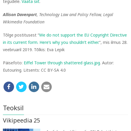
tegudele.
Vaata siit
.
Allison Davenport
, Technology Law and Policy Fellow, Legal
Wikimedia Foundation
Tõlge postitusest “
We do not support the EU Copyright Directive
in its current form. Here’s why you shouldn’t either.
“, mis ilmus 28.
veebruaril 2019. Tõlkis: Eva Lepik
Päisefoto:
Eiffel Tower through shattered glass.jpg
. Autor:
Eutouring. Litsents: CC BY-SA 4.0
Teoksil
Vikipeedia 25