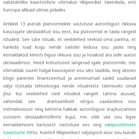
vabatahtlike kaastööliste võimalusi Vikipeediat täiendada, eriti
Euroopa allikaid silmas pidades.
Artikkel 13 asetab platvormidele vastutuse autoriõigust rikkuva
kasutajate üleslaaditud sisu eest, kui platvormid ei täida rangeid
nõudeid. See säte nõuab, et veebilehed teeksid oma parima, et
hankida load kogu nende saitidel leiduva sisu jaoks ning
eemaldaksid kiiresti õigusi rikkuva sisu ja hoiaksid ära selle uuesti
üleslaadimise. Need kohustused langevad igale platvormile, mis
võimaldab suurel hulgal kasutajatel sisu üles laadida, ning üksnes
kõige paremini finantseeritud ja arenenumad saidid suudavad
välja töötada tehnoloogia nende nõudmiste täitmiseks omal
jõul. Kui veebilehed neid nõudeid rangelt täitma asuvad,
vähendab see dramaatiliselt võrgus saadaoleva sisu
mitmekesisust ning kehtima hakkab autoriõiguse erajõustamise
süsteem üleslaadimisfiltrite kujul, mis võib viia sisu liigse
eemaldamiseni kartusest vastutuse ees ning
valepositiivsete
tuvastuste
tõttu.
Kuivõrd Vikipeediast väljaspool asuv sisu kuivab