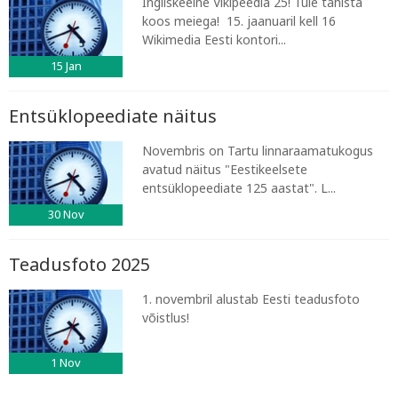
Ingliskeelne Vikipeedia 25! Tule tähista
koos meiega! 15. jaanuaril kell 16
Wikimedia Eesti kontori...
15
Jan
Entsüklopeediate näitus
Novembris on Tartu linnaraamatukogus
avatud näitus "Eestikeelsete
entsüklopeediate 125 aastat". L...
30
Nov
Teadusfoto 2025
1. novembril alustab Eesti teadusfoto
võistlus!
1
Nov