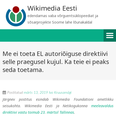
Wikimedia Eesti
edendamas vaba võrguentsüklopeediat ja
sõsarprojekte Soome lahe lõunakaldal
Me ei toeta EL autoriõiguse direktiivi
selle praegusel kujul. Ka teie ei peaks
seda toetama.
Postitatud
märts 13, 2019
Ivo Kruusamägi
Järgnev postitus esindab Wikimedia Foundationi ametlikku
seisukohta. Wikimedia Eesti ja Netikogukonna
meeleavaldus
direktiivi vastu toimub 23. märtsil Tallinnas
.