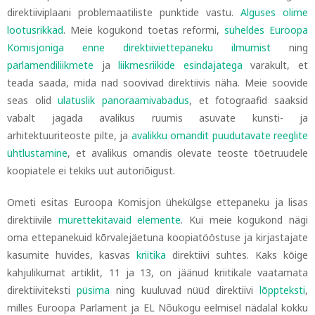
direktiiviplaani problemaatiliste punktide vastu.
Alguses olime
lootusrikkad
.
Meie kogukond toetas reformi,
suheldes Euroopa
Komisjoniga enne direktiiviettepaneku ilmumist
ning
parlamendiliikmete
ja
liikmesriikide esindajatega
varakult, et
teada saada, mida nad soovivad direktiivis näha. Meie soovide
seas olid
ulatuslik panoraamivabadus
, et fotograafid saaksid
vabalt jagada avalikus ruumis asuvate kunsti- ja
arhitektuuriteoste pilte,
ja
avalikku omandit puudutavate reeglite
ühtlustamine
, et avalikus omandis olevate teoste tõetruudele
koopiatele ei tekiks uut autoriõigust.
Ometi esitas Euroopa Komisjon ühekülgse ettepaneku ja lisas
direktiivile
murettekitavaid elemente
.
Kui meie kogukond nägi
oma ettepanekuid kõrvalejäetuna koopiatööstuse ja kirjastajate
kasumite huvides, kasvas
kriitika
direktiivi suhtes.
Kaks kõige
kahjulikumat artiklit, 11 ja 13, on jäänud kriitikale vaatamata
direktiiviteksti
püsima
ning kuuluvad nüüd direktiivi
lõppteksti
,
milles Euroopa Parlament ja EL Nõukogu eelmisel nädalal kokku