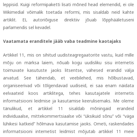
leppisid.
Kuigi reformipaketti lisati mõned head elemendid, ei ole
Wikimedial võimalik toetada reformi, mis sisaldab neid kahte
artiklit. EL autoriõiguse direktiiv jõuab lõpphääletuseni
parlamendis sel kevadel.
Vaatamata eranditele jääb vaba teadmine kaotajaks
Artikkel 11, mis on sihitud uudisteagregaatorite vastu, kuid mille
mõju on märksa laiem, nõuab kogu uudisliku sisu internetis
toimuvate kasutuste jaoks litsentse, vähesed erandid välja
arvatud. See tähendab, et veebilehed, mis hõlbustavad,
organiseerivad või tõlgendavad uudiseid, ei saa enam näidata
eelvaateid koos artiklitega, tehes kasutajatele internetis
informatsiooni leidmise ja kasutamise keerulisemaks. Me oleme
tänulikud, et artikkel 11 sisaldab mõningaid erandeid
individuaalse, mittekommertsiaalse või “üksikuid sõnu” või “väga
lühikesi katkeid” hõlmava kasutamise jaoks. Ometi, raskendades
informatsiooni internetist leidmist mõjutab artikkel 11 meie