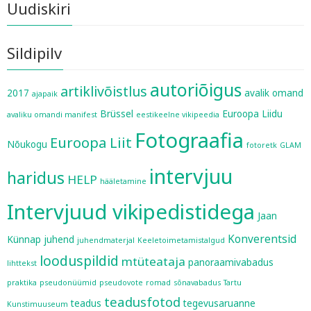
Uudiskiri
Sildipilv
autoriõigus
artiklivõistlus
2017
avalik omand
ajapaik
Brüssel
Euroopa Liidu
avaliku omandi manifest
eestikeelne vikipeedia
Fotograafia
Euroopa Liit
Nõukogu
fotoretk
GLAM
intervjuu
haridus
HELP
hääletamine
Intervjuud vikipedistidega
Jaan
Konverentsid
Künnap
juhend
juhendmaterjal
Keeletoimetamistalgud
looduspildid
mtüteataja
panoraamivabadus
lihttekst
praktika
pseudonüümid
pseudovote
romad
sõnavabadus
Tartu
teadusfotod
teadus
tegevusaruanne
Kunstimuuseum