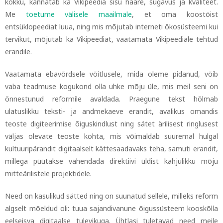
kokku, kannatab ka Vikipeedia sisu haare, sügavus ja kvaliteet.
Me
toetume välisele maailmale
, et oma koostöist
entsüklopeediat luua
, ning mis mõjutab interneti ökosüsteemi kui
tervikut, mõjutab ka Vikipeediat, vaatamata Vikipeediale tehtud
erandile.
Vaatamata ebavõrdsele võitlusele, mida oleme pidanud, võib
vaba teadmuse kogukond olla uhke mõju üle, mis meil seni on
õnnestunud reformile avaldada. Praegune tekst hõlmab
ulatuslikku teksti- ja andmekaeve erandit, avalikus omandis
teoste digiteerimise õiguskindlust ning sätet ärilisest ringlusest
väljas olevate teoste kohta, mis võimaldab suuremal hulgal
kultuuripärandit digitaalselt kättesaadavaks teha, samuti erandit,
millega püütakse vähendada direktiivi üldist kahjulikku mõju
mitteärilistele projektidele.
Need on kasulikud sätted ning on suunatud sellele, milleks reform
algselt mõeldud oli: tuua sajandivanune õigussüsteem kooskõlla
eelseisva digitaalse tulevikuga. Ühtlasi tuletavad need meile