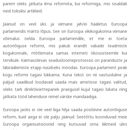
parem oleks jätkata ilma reformita, kui reformiga, mis sisaldab
neid toksilisi artikleid.
Jäänud on veel üks ja viimane jah/ei hääletus Euroopa
parlamendis märtsi lõpus. See on Euroopa vikikogukonna viimane
võimalus öelda Euroopa parlamendile, et me ei toeta
autoriõiguse reformi, mis pakub erandit vabade teadmiste
kogukonnale, mõtlemata samas interneti ökosüsteemile kui
tervikule. Käimasolevas seadusloomeprotsessis on paranduste ja
läbirääkimiste etapp nüüdseks möödas. Euroopa parlament peab
kogu reformi tagasi lükkama. Kuna tekst on nii vastuoluline ja
paljud saadikud loodavad saada mais ametisse tagasi valitud,
oleks tark direktiiviettepanek praegusel kujul tagasi lükata ning
jätkata tööd lahenduse nimel värske mandaadiga.
Euroopa jaoks ei ole veel liiga hilja saada positiivne autoriõiguse
reform, kuid aega ei ole palju jäänud. Seetõttu koonduvad meie
Euroopa organisatsioonid ning kutsuvad oma liikmeid üles