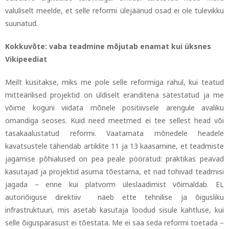
valuliselt meelde, et selle reformi ülejäänud osad ei ole tulevikku
suunatud.
Kokkuvõte: vaba teadmine mõjutab enamat kui üksnes
Vikipeediat
Meilt küsitakse, miks me pole selle reformiga rahul, kui teatud
mitteärilised projektid on üldiselt eranditena sätestatud ja me
võime koguni viidata mõnele positiivsele arengule avaliku
omandiga seoses. Kuid need meetmed ei tee sellest head või
tasakaalustatud reformi. Vaatamata mõnedele headele
kavatsustele tähendab artiklite 11 ja 13 kaasamine, et teadmiste
jagamise põhialused on pea peale pööratud: praktikas peavad
kasutajad ja projektid asuma tõestama, et nad tohivad teadmisi
jagada – enne kui platvorm üleslaadimist võimaldab. EL
autoriõiguse direktiiv näeb ette tehnilise ja õigusliku
infrastruktuuri, mis asetab kasutaja loodud sisule kahtluse, kui
selle õiguspärasust ei tõestata. Me ei saa seda reformi toetada –