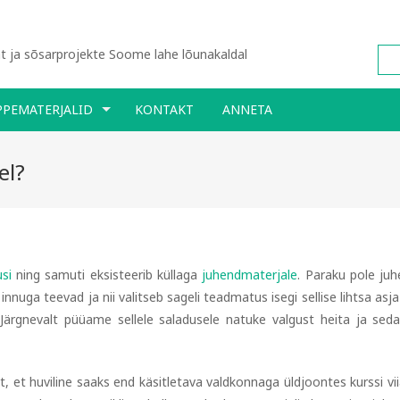
 ja sõsarprojekte Soome lahe lõunakaldal
PPEMATERJALID
KONTAKT
ANNETA
el?
si
ning samuti eksisteerib küllaga
juhendmaterjale
. Paraku pole juh
nuga teevad ja nii valitseb sageli teadmatus isegi sellise lihtsa asja
. Järgnevalt püüame sellele saladusele natuke valgust heita ja sed
t, et huviline saaks end käsitletava valdkonnaga üldjoontes kurssi vii