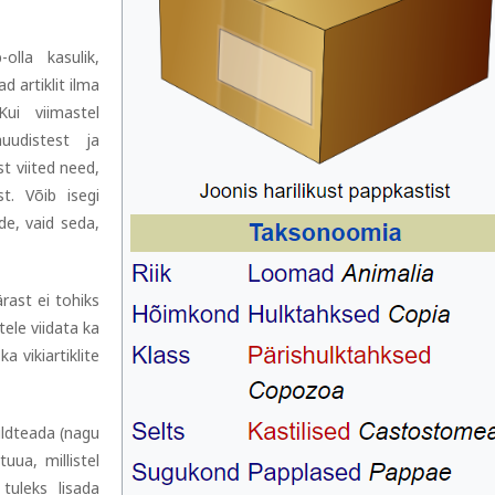
olla kasulik,
ad artiklit ilma
 Kui viimastel
auudistest ja
st viited need,
t. Võib isegi
de, vaid seda,
ärast ei tohiks
itele viidata ka
ka vikiartiklite
 üldteada (nagu
tuua, millistel
 tuleks lisada