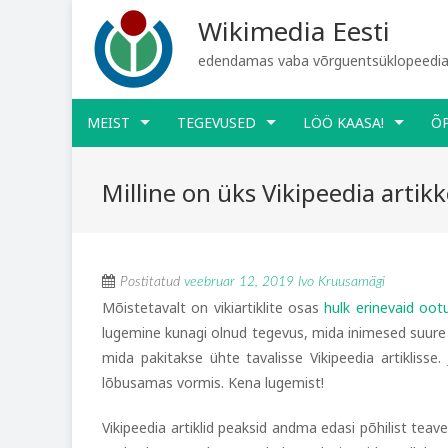
Wikimedia Eesti
edendamas vaba võrguentsüklopeediat
MEIST
TEGEVUSED
LÖÖ KAASA!
Õ
Milline on üks Vikipeedia artikk
Postitatud
veebruar 12, 2019
Ivo Kruusamägi
Mõistetavalt on vikiartiklite osas
hulk erinevaid ootu
lugemine kunagi olnud tegevus, mida inimesed suure in
mida pakitakse ühte tavalisse Vikipeedia artiklisse
lõbusamas vormis. Kena lugemist!
Vikipeedia artiklid peaksid andma edasi põhilist teave