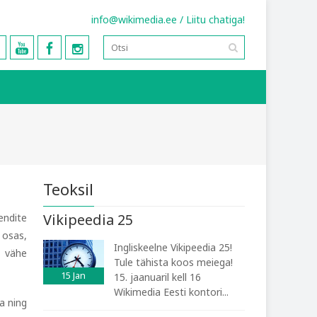
info@wikimedia.ee
/
Liitu chatiga!
Teoksil
Vikipeedia 25
endite
 osas,
Ingliskeelne Vikipeedia 25!
a vähe
Tule tähista koos meiega!
15
Jan
15. jaanuaril kell 16
Wikimedia Eesti kontori...
a ning