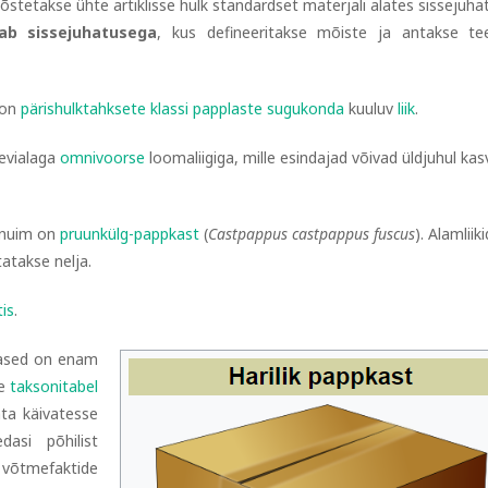
õstetakse ühte artiklisse hulk standardset materjali alates sissejuha
gab sissejuhatusega
, kus defineeritakse mõiste ja antakse t
 on
pärishulktahksete
klassi
papplaste
sugukonda
kuuluv
liik
.
evialaga
omnivoorse
loomaliigiga, mille esindajad võivad üldjuhul ka
vinuim on
pruunkülg-pappkast
(
Castpappus castpappus fuscus
). Alamliik
tatakse nelja.
is
.
ased on enam
le
taksonitabel
hta käivatesse
dasi põhilist
võtmefaktide