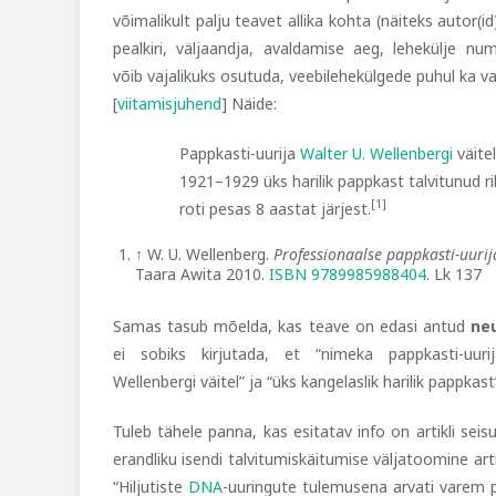
võimalikult palju teavet allika kohta (näiteks autor(id)
pealkiri, väljaandja, avaldamise aeg, lehekülje n
võib vajalikuks osutuda, veebilehekülgede puhul ka v
[
viitamisjuhend
] Näide:
Pappkasti-uurija
Walter U. Wellenbergi
väite
1921–1929 üks harilik pappkast talvitunud ri
[1]
roti pesas 8 aastat järjest.
↑
W. U. Wellenberg.
Professionaalse pappkasti-uuri
Taara Awita 2010.
ISBN 9789985988404
. Lk 137
Samas tasub mõelda, kas teave on edasi antud
neu
ei sobiks kirjutada, et “nimeka pappkasti-uuri
Wellenbergi väitel” ja “üks kangelaslik harilik pappka
Tuleb tähele panna, kas esitatav info on artikli sei
erandliku isendi talvitumiskäitumise väljatoomine artik
“Hiljutiste
DNA
-uuringute tulemusena arvati varem