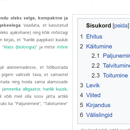
andu oleks selge, kompaktne ja
gekeelega
. Vaadata, et kasutatud
 oleks ajakohane) ning kõik mõistagi
on kirjas, et “harilik pappkast kuulub
i “
Klass (bioloogia)
” ja mitte
mõne
al alateemadesse, et hõlbustada
id pigem valitseb tava, et sarnastel
aotada ning hoida sama alamosade
 (
ameerika alligaator
,
harilik kuusk
,
l võib meil olla soov jätta artikli
tuks ka “Paljunemine”, “Talvitumine”