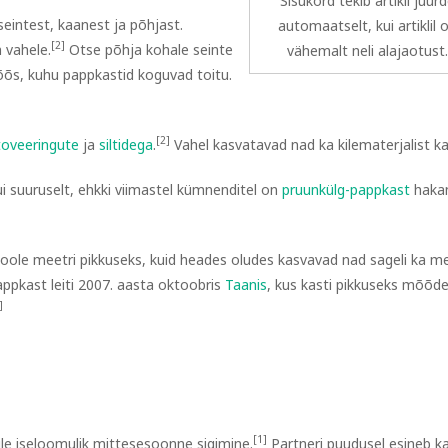
Sisukord tekib artikli juur
eintest, kaanest ja põhjast.
automaatselt, kui artiklil 
[2]
 vahele.
Otse põhja kohale seinte
vähemalt neli alajaotust
õs, kuhu pappkastid koguvad toitu.
[2]
toveeringute
ja
siltidega
.
Vahel kasvatavad nad ka kilematerjalist ka
kui suuruselt, ehkki viimastel kümnenditel on
pruunkülg-pappkast
haka
 poole meetri pikkuseks, kuid heades oludes kasvavad nad sageli ka me
appkast leiti 2007. aasta oktoobris
Taanis
, kus kasti pikkuseks mõõde
]
[1]
ile iseloomulik mittesesoonne sigimine.
Partneri puudusel esineb k