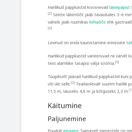
Harilikud pappkastid koosnevad
lainepapist
s
[2]
Seinte läbimõõt jääb tavaoludes 3–6 mm
vahele jääb ruumikas
kehaõõs
ehk gastraalõ
[3]
Levinud on enda kaunistamine erinevate
tä
Harilikud pappkastid varieeruvad nii värvilt 
[5]
teisi alamliike tasapisi välja sööma.
Tüüpiliselt jäävad harilikud pappkastid kuni
[2]
või üle selle.
Teadaolevalt suurim harilik p
[1
11,5 m, laiuseks 4,6 m ja kõrguseks 2,3 m.
Käitumine
Paljunemine
Puudub
innaaeg
. Sarnaselt inimestele on ne