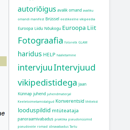
autoriõigus
avalik omand
avaliku
Brüssel
omandi manifest
eestikeelne vikipeedia
Euroopa Liit
Euroopa Liidu Nõukogu
Fotograafia
fotoretk
GLAM
haridus
HELP
hääletamine
intervjuu
Intervjuud
vikipedistidega
Jaan
Künnap
juhend
juhendmaterjal
Konverentsid
Keeletoimetamistalgud
lihttekst
looduspildid
mtüteataja
panoraamivabadus
praktika
pseudonüümid
pseudovote
romad
sõnavabadus
Tartu