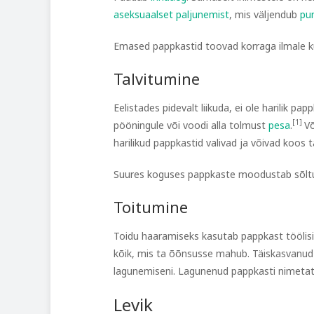
aseksuaalset paljunemist
, mis väljendub
pu
Emased pappkastid toovad korraga ilmale k
Talvitumine
Eelistades pidevalt liikuda, ei ole harilik pa
[1]
pööningule või voodi alla tolmust
pesa
.
Võ
harilikud pappkastid valivad ja võivad koos ta
Suures koguses pappkaste moodustab sõltuval
Toitumine
Toidu haaramiseks kasutab pappkast töölisi
kõik, mis ta õõnsusse mahub. Täiskasvanud
lagunemiseni. Lagunenud pappkasti nimeta
Levik