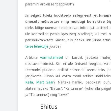
paremini artiklisse “pappkast”).
Ilmselgelt tuleks hoolitseda sellegi eest, et
kirjap
üheselt mõistetav ning muidugi korrektse õi
oleks kõige uuemat teadaolevat infot (s.t. artikkel
üle kontrollida (sealhulgas isegi siselingid; kui meil 
pärishulktahksete klassi”, siis peaks link viima artikl
teise lehekülje
juurde).
Artiklite
vormistamisel
on kasulik jaotada materj
otsitava leidmist. Siin ei ole ühtseid reegleid, va
teemadel püüame artiklid sarnaselt teemadeks j
järjekorda. Piisab kui võtta mõni artikkel näidiseks
Keila
,
Mart Saar
). Näiteks hariliku pappkasti puhu
alateemadeks “Ehitus”, “Käitumine” (kuhu alla paigu
ja “Toitumine”) ning “Levik”.
Ehitus