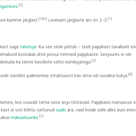
[2]
ngumises
.
[1]
[2]
[1]
uni kümme järglast.
Levinuim järglaste arv on 2–3.
ppkast sage
talvituja
. Kui see siiski juhtub – teeb pappkast tavaliselt e
imalusel koondub ühte pessa mitmeid pappkaste. Seejuures ei ole
[2]
lvituda ka teiste kastiliste seltsi esindajatega.
[6]
t isendite paiknemise struktuurist kas virna või suvalise kuhja.
nimesi, kes osavalt tema sisse asju tõstavad. Pappkasti menüüsse s
 kast ei söö kõhtu sattunud
saaki
ära, vaid hoiab selle alles kuni ene
[2]
takse
makulatuuriks
.