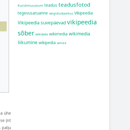
teadusfotod
teadus
Kunstimuuseum
tegevusaruanne
Vikipeedia
vaigistuskaebus
vikipeedia
Vikipeedia suvepäevad
sõber
wikimedia
wikimedia
wikidata
liikumine
wikipedia
wmee
na ühe
sse (nt
 palju