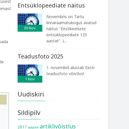
tusest
Entsüklopeediate näitus
eemast
Novembris on Tartu
linnaraamatukogus avatud
30
Nov
näitus "Eestikeelsete
entsüklopeediate 125
aastat". L...
svada
Teadusfoto 2025
ide
1. novembril alustab Eesti
teadusfoto võistlus!
1
Nov
Uudiskiri
Sildipilv
artiklivõistlus
2017
ajapaik