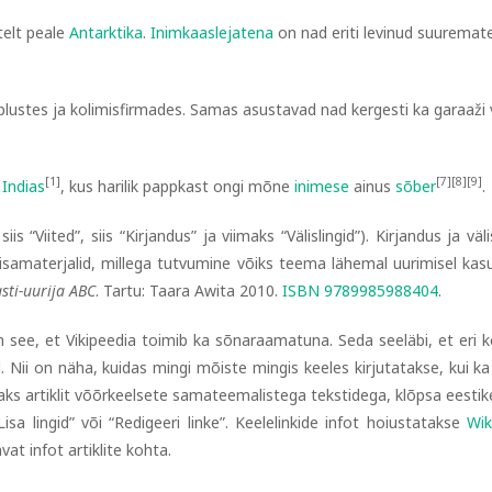
telt peale
Antarktika
.
Inimkaaslejatena
on nad eriti levinud suuremat
plustes ja kolimisfirmades. Samas asustavad nad kergesti ka garaaži 
[1]
[7]
[8]
[9]
d
Indias
, kus harilik pappkast ongi mõne
inimese
ainus
sõber
.
is “Viited”, siis “Kirjandus” ja viimaks “Välislingid”). Kirjandus ja väli
 lisamaterjalid, millega tutvumine võiks teema lähemal uurimisel kasu
sti-uurija ABC
. Tartu: Taara Awita 2010.
ISBN 9789985988404
.
on see, et Vikipeedia toimib ka sõnaraamatuna. Seda seeläbi, et eri k
 Nii on näha, kuidas mingi mõiste mingis keeles kirjutatakse, kui ka
maks artiklit võõrkeelsete samateemalistega tekstidega, klõpsa eestik
a lingid” või “Redigeeri linke”. Keelelinkide infot hoiustatakse
Wik
at infot artiklite kohta.