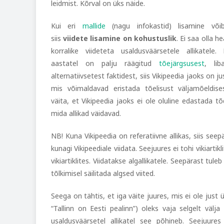
leidmist. Kõrval on üks näide.
Kui eri
mallide
(nagu infokastid) lisamine võib-
siis
viidete lisamine on kohustuslik
. Ei saa olla he
korralike viideteta usaldusväärsetele allikatele.
aastatel on palju räägitud
tõejärgsusest
, lib
alternatiivsetest faktidest, siis Vikipeedia jaoks on ju
mis võimaldavad eristada tõelisust väljamõeldises
väita, et Vikipeedia jaoks ei ole oluline edastada tõ
mida allikad väidavad.
NB! Kuna Vikipeedia on referatiivne allikas, siis seep
kunagi Vikipeediale viidata. Seejuures ei tohi vikiartikl
vikiartiklites. Viidatakse algallikatele. Seepärast tuleb 
tõlkimisel säilitada algsed viited.
Seega on tähtis, et iga väite juures, mis ei ole just
“Tallinn on Eesti pealinn”) oleks vaja selgelt välja 
usaldusväärsetel allikatel see põhineb. Seejuures