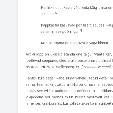
Harilikke pappkaste võib leida kõigilt mandri
[2]
linnades.
Pappkastid kasvavad põhiliselt ladudes, kau
[1]
vanainimese pööningu.
Koduloomana on pappkastid väga hinnatu
Artikli lõpp on üldiselt standardne (algul “Vaata ka”, si
loetlevad seejuures üles artikli seisukohast olulised
osutada. Nt:
W. U. Wellenberg.
Professionaalse pappka
Tähtis, kuid sageli kahe silma vahele jäetud detail 
samal teemal kirjutatud artiklid on omavahel seotud.
kuidas see eri kultuuriruumides defineeritakse. Sidu
Vikipeedias või mõnes muus keeles vastavalt kas “Lis
nimelises keskkonnas, kus talletatakse ka masinloetav