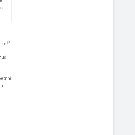
de
on
.
[4]
tte.
nud
etrini
ti
a