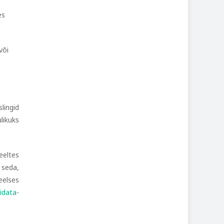
es
või
slingid
likuks
eeltes
 seda,
eelses
idata
-