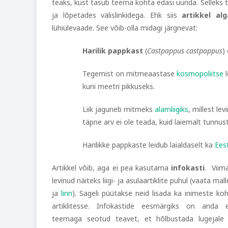
teaks, kust tasub teema kohta edasi uurida. Selleks t
ja lõpetades välislinkidega. Ehk siis
artikkel al
lühiülevaade. See võib-olla midagi järgnevat:
Harilik pappkast
(
Castpappus castpappus
)
Tegemist on mitmeaastase
kosmopoliitse
l
kuni meetri pikkuseks.
Liik jaguneb mitmeks
alamliigiks
, millest le
täpne arv ei ole teada, kuid laiemalt tunnus
Harilikke pappkaste leidub laialdaselt ka
Eest
Artikkel võib, aga ei pea kasutama
infokasti
. Viim
levinud näiteks liigi- ja asulaartiklite puhul (vaata mal
ja
linn
). Sageli püütakse neid lisada ka inimeste ko
artiklitesse. Infokastide eesmärgiks on anda e
teemaga seotud teavet, et hõlbustada lugejale 