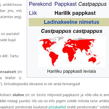
, artikli/teose
umber jms, mis
aatamise aeg).
l on aastatel
bade kujul
ja ABC
. Tartu:
traalselt
(nt
ja Walter U.
st”). Entsüklopeedia ülesanne ei ole anda hinnanguid!
sukohast
oluline
(nt on Eestis miljoneid pappkaste ja võib-olla ei an
lile midagi juurde). Või siis on info pigem sobilik mõnda teise artikli
 pappkasti perekonda kuulunud
pitsakarbid
eraldi perekonnaks” sobiks