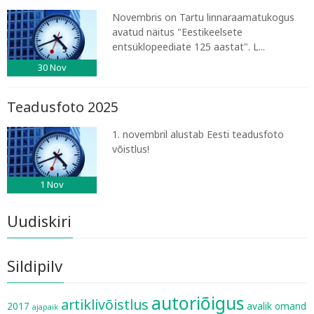
Novembris on Tartu linnaraamatukogus
avatud näitus "Eestikeelsete
entsüklopeediate 125 aastat". L...
30
Nov
Teadusfoto 2025
1. novembril alustab Eesti teadusfoto
võistlus!
1
Nov
Uudiskiri
Sildipilv
autoriõigus
artiklivõistlus
2017
avalik omand
ajapaik