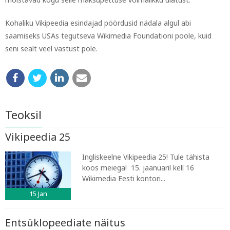
Kohaliku Vikipeedia esindajad pöördusid nädala algul abi
saamiseks USAs tegutseva Wikimedia Foundationi poole, kuid
seni sealt veel vastust pole.
Teoksil
Vikipeedia 25
Ingliskeelne Vikipeedia 25! Tule tähista
koos meiega! 15. jaanuaril kell 16
Wikimedia Eesti kontori...
15
Jan
Entsüklopeediate näitus