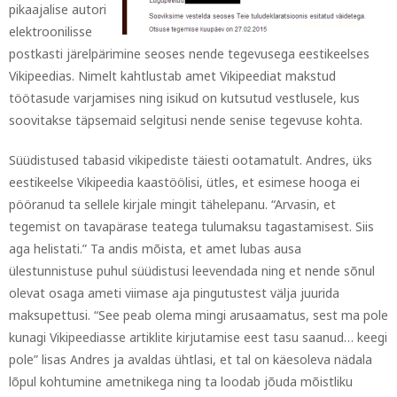
pikaajalise autori
elektroonilisse
postkasti järelpärimine seoses nende tegevusega eestikeelses
Vikipeedias. Nimelt kahtlustab amet Vikipeediat makstud
töötasude varjamises ning isikud on kutsutud vestlusele, kus
soovitakse täpsemaid selgitusi nende senise tegevuse kohta.
Süüdistused tabasid vikipediste täiesti ootamatult. Andres, üks
eestikeelse Vikipeedia kaastöölisi, ütles, et esimese hooga ei
pööranud ta sellele kirjale mingit tähelepanu. “Arvasin, et
tegemist on tavapärase teatega tulumaksu tagastamisest. Siis
aga helistati.” Ta andis mõista, et amet lubas ausa
ülestunnistuse puhul süüdistusi leevendada ning et nende sõnul
olevat osaga ameti viimase aja pingutustest välja juurida
maksupettusi. “See peab olema mingi arusaamatus, sest ma pole
kunagi Vikipeediasse artiklite kirjutamise eest tasu saanud… keegi
pole” lisas Andres ja avaldas ühtlasi, et tal on käesoleva nädala
lõpul kohtumine ametnikega ning ta loodab jõuda mõistliku