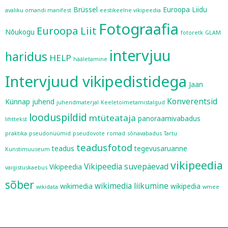
Brüssel
Euroopa Liidu
avaliku omandi manifest
eestikeelne vikipeedia
Fotograafia
Euroopa Liit
Nõukogu
fotoretk
GLAM
intervjuu
haridus
HELP
hääletamine
Intervjuud vikipedistidega
Jaan
Konverentsid
Künnap
juhend
juhendmaterjal
Keeletoimetamistalgud
looduspildid
mtüteataja
panoraamivabadus
lihttekst
praktika
pseudonüümid
pseudovote
romad
sõnavabadus
Tartu
teadusfotod
teadus
tegevusaruanne
Kunstimuuseum
vikipeedia
Vikipeedia suvepäevad
Vikipeedia
vaigistuskaebus
sõber
wikimedia liikumine
wikimedia
wikipedia
wikidata
wmee