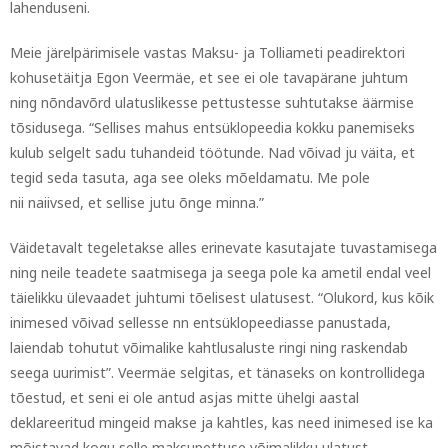
lahenduseni.
Meie järelpärimisele vastas Maksu- ja Tolliameti peadirektori
kohusetäitja Egon Veermäe, et see ei ole tavapärane juhtum
ning nõndavõrd ulatuslikesse pettustesse suhtutakse äärmise
tõsidusega. “Sellises mahus entsüklopeedia kokku panemiseks
kulub selgelt sadu tuhandeid töötunde. Nad võivad ju väita, et
tegid seda tasuta, aga see oleks mõeldamatu. Me pole
nii naiivsed, et sellise jutu õnge minna.”
Väidetavalt tegeletakse alles erinevate kasutajate tuvastamisega
ning neile teadete saatmisega ja seega pole ka ametil endal veel
täielikku ülevaadet juhtumi tõelisest ulatusest. “Olukord, kus kõik
inimesed võivad sellesse nn entsüklopeediasse panustada,
laiendab tohutut võimalike kahtlusaluste ringi ning raskendab
seega uurimist”. Veermäe selgitas, et tänaseks on kontrollidega
tõestud, et seni ei ole antud asjas mitte ühelgi aastal
deklareeritud mingeid makse ja kahtles, kas need inimesed ise ka
mõistavad kogu selle maksupettuse võimalikku ulatust.