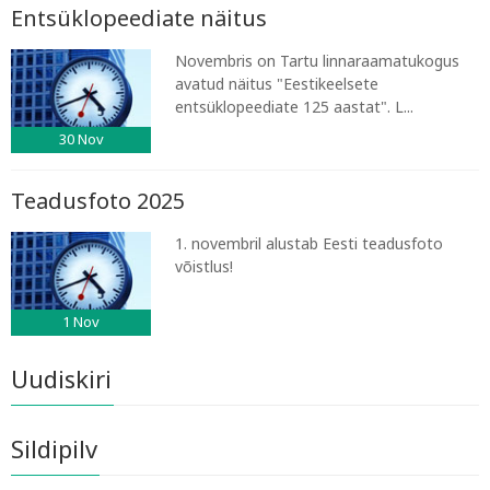
Entsüklopeediate näitus
Novembris on Tartu linnaraamatukogus
avatud näitus "Eestikeelsete
entsüklopeediate 125 aastat". L...
30
Nov
Teadusfoto 2025
1. novembril alustab Eesti teadusfoto
võistlus!
1
Nov
Uudiskiri
Sildipilv