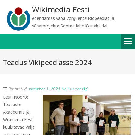
Wikimedia Eesti
edendamas vaba võrguentsüklopeediat ja
sõsarprojekte Soome lahe lõunakaldal
Teadus Vikipeediasse 2024
Postitatud
november 1, 2024
Ivo Kruusamägi
Eesti Noorte
Teaduste
Akadeemia ja
Wikimedia Eesti
kuulutavad välja
artiklikonkursi