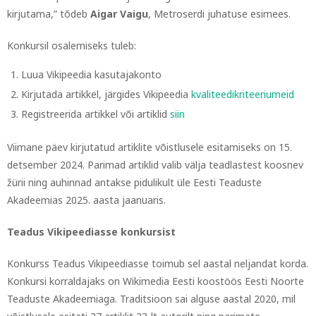
kirjutama,” tõdeb
Aigar Vaigu
, Metroserdi juhatuse esimees.
Konkursil osalemiseks tuleb:
Luua Vikipeedia kasutajakonto
Kirjutada artikkel, järgides Vikipeedia
kvaliteedikriteeriumeid
Registreerida artikkel või artiklid
siin
Viimane päev kirjutatud artiklite võistlusele esitamiseks on 15.
detsember 2024. Parimad artiklid valib välja teadlastest koosnev
žürii ning auhinnad antakse pidulikult üle Eesti Teaduste
Akadeemias 2025. aasta jaanuaris.
Teadus Vikipeediasse konkursist
Konkurss Teadus Vikipeediasse toimub sel aastal neljandat korda.
Konkursi korraldajaks on Wikimedia Eesti koostöös Eesti Noorte
Teaduste Akadeemiaga. Traditsioon sai alguse aastal 2020, mil