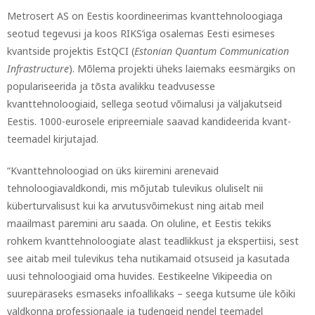
Metrosert AS on Eestis koordineerimas kvanttehnoloogiaga
seotud tegevusi ja koos RIKS’iga osalemas Eesti esimeses
kvantside projektis EstQCI
(
Estonian Quantum Communication
Infrastructure
)
.
Mõlema projekti üheks laiemaks eesmärgiks on
populariseerida ja tõsta avalikku teadvusesse
kvanttehnoloogiaid, sellega seotud võimalusi ja väljakutseid
Eestis. 1000-eurosele eripreemiale saavad kandideerida kvant-
teemadel kirjutajad.
“Kvanttehnoloogiad on üks kiiremini arenevaid
tehnoloogiavaldkondi, mis mõjutab tulevikus oluliselt nii
küberturvalisust kui ka arvutusvõimekust ning aitab meil
maailmast paremini aru saada. On oluline, et Eestis tekiks
rohkem kvanttehnoloogiate alast teadlikkust ja ekspertiisi, sest
see aitab meil tulevikus teha nutikamaid otsuseid ja kasutada
uusi tehnoloogiaid oma huvides. Eestikeelne Vikipeedia on
suurepäraseks esmaseks infoallikaks – seega kutsume üle kõiki
valdkonna professionaale ja tudengeid nendel teemadel