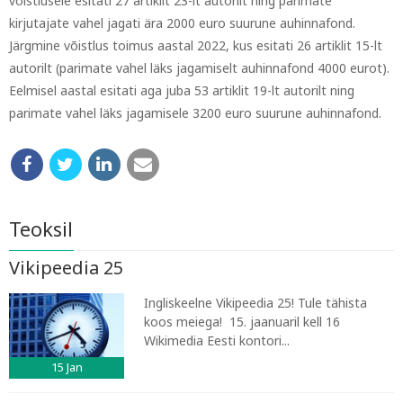
võistlusele esitati 27 artiklit 23-lt autorilt ning parimate
kirjutajate vahel jagati ära 2000 euro suurune auhinnafond.
Järgmine võistlus toimus aastal 2022, kus esitati 26 artiklit 15-lt
autorilt (parimate vahel läks jagamiselt auhinnafond 4000 eurot).
Eelmisel aastal esitati aga juba 53 artiklit 19-lt autorilt ning
parimate vahel läks jagamisele 3200 euro suurune auhinnafond.
Teoksil
Vikipeedia 25
Ingliskeelne Vikipeedia 25! Tule tähista
koos meiega! 15. jaanuaril kell 16
Wikimedia Eesti kontori...
15
Jan