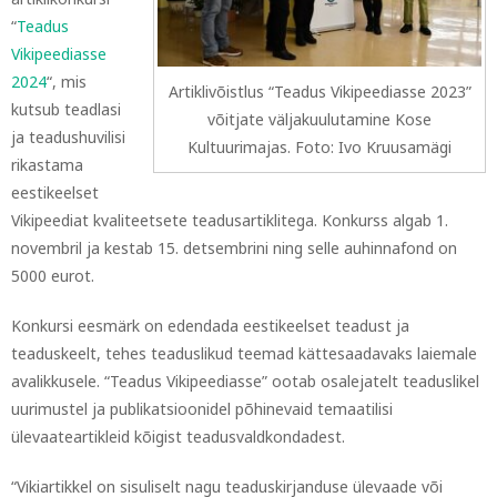
“
Teadus
Vikipeediasse
2024
“, mis
Artiklivõistlus “Teadus Vikipeediasse 2023”
kutsub teadlasi
võitjate väljakuulutamine Kose
ja teadushuvilisi
Kultuurimajas. Foto: Ivo Kruusamägi
rikastama
eestikeelset
Vikipeediat kvaliteetsete teadusartiklitega. Konkurss algab 1.
novembril ja kestab 15. detsembrini ning selle auhinnafond on
5000 eurot.
Konkursi eesmärk on edendada eestikeelset teadust ja
teaduskeelt, tehes teaduslikud teemad kättesaadavaks laiemale
avalikkusele. “Teadus Vikipeediasse” ootab osalejatelt teaduslikel
uurimustel ja publikatsioonidel põhinevaid temaatilisi
ülevaateartikleid kõigist teadusvaldkondadest.
“Vikiartikkel on sisuliselt nagu teaduskirjanduse ülevaade või