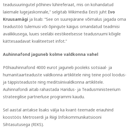
teadusuuringutel põhinev lühireferaat, mis on kohandatud
laiemale lugejaskonnale,” selgitab Wikimedia Eesti juht
Ivo
Kruusamägi
ja lisab: “See on suurepärane võimalus jagada oma
teadustöö tulemusi või õpingute käigus omandatud teadmisi
avalikkusega, luues seeläbi eestikeelsesse teadusruumi kõigile
kättesaadavat kvaliteetset infot.”
Auhinnafond jaguneb kolme valdkonna vahel
Põhiauhinnafond 4000 eurot jaguneb pooleks sotsiaal- ja
humanitaarteaduste valdkonna artiklitele ning teine pool loodus-
ja täppisteaduste ning meditsiinivaldkonna artiklitele.
Auhinnafondi aitab rahastada Haridus- ja Teadusministeerium
strateegilise partnerluse programmi kaudu.
Sel aastal antakse lisaks välja ka kvant-teemade eriauhind
koostöös
Metroserdi ja Riigi Infokommunikatsiooni
Sihtasutusega (RIKS).