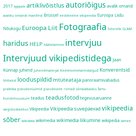
autoriõigus
artiklivõistlus
2017
avalik omand
ajapaik
Brüssel
Euroopa Liidu
avaliku omandi manifest
eestikeelne vikipeedia
Fotograafia
Euroopa Liit
Nõukogu
fotoretk
GLAM
intervjuu
haridus
HELP
hääletamine
Intervjuud vikipedistidega
Jaan
Konverentsid
Künnap
juhend
juhendmaterjal
Keeletoimetamistalgud
looduspildid
mtüteataja
panoraamivabadus
lihttekst
praktika
pseudonüümid
pseudovote
romad
sõnavabadus
Tartu
teadusfotod
teadus
tegevusaruanne
Kunstimuuseum
vikipeedia
Vikipeedia suvepäevad
Vikipeedia
vaigistuskaebus
sõber
wikimedia liikumine
wikimedia
wikipedia
wikidata
wmee