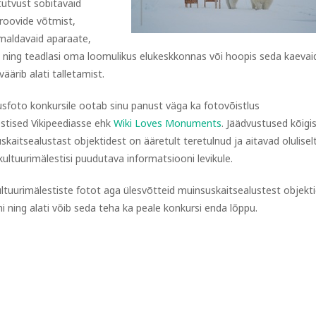
utvust sobitavaid
roovide võtmist,
imaldavaid aparaate,
si ning teadlasi oma loomulikus elukeskkonnas või hoopis seda kaevai
äärib alati talletamist.
sfoto konkursile ootab sinu panust väga ka fotovõistlus
stised Vikipeediasse ehk
Wiki Loves Monuments
. Jäädvustused kõigi
skaitsealustast objektidest on ääretult teretulnud ja aitavad olulisel
kultuurimälestisi puudutava informatsiooni levikule.
ltuurimälestiste fotot aga ülesvõtteid muinsuskaitsealustest objekt
 ning alati võib seda teha ka peale konkursi enda lõppu.