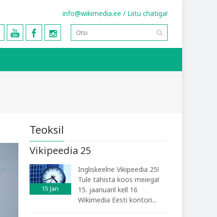
info@wikimedia.ee
/
Liitu chatiga!
Teoksil
Vikipeedia 25
Ingliskeelne Vikipeedia 25!
Tule tähista koos meiega!
15
Jan
15. jaanuaril kell 16
Wikimedia Eesti kontori...