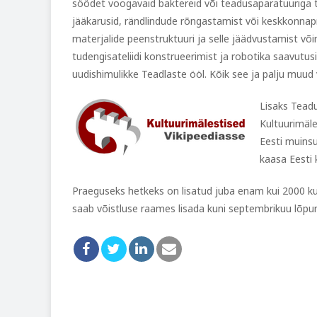
söödet voogavaid baktereid või teadusaparatuuriga t
jääkarusid, rändlindude rõngastamist või keskkonnap
materjalide peenstruktuuri ja selle jäädvustamist võ
tudengisateliidi konstrueerimist ja robotika saavutu
uudishimulikke Teadlaste ööl. Kõik see ja palju muud v
Lisaks Teadu
Kultuurimäle
Eesti muinsu
kaasa Eesti 
Praeguseks hetkeks on lisatud juba enam kui 2000 ku
saab võistluse raames lisada kuni septembrikuu lõpuni