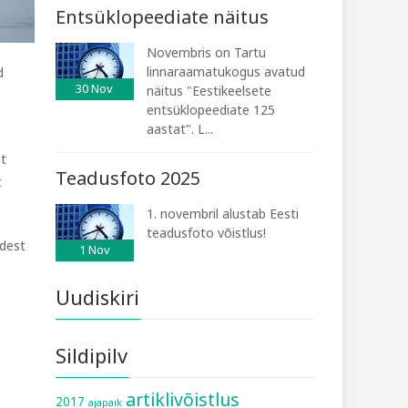
Entsüklopeediate näitus
Novembris on Tartu
linnaraamatukogus avatud
d
30
Nov
näitus "Eestikeelsete
entsüklopeediate 125
aastat". L...
st
Teadusfoto 2025
t
1. novembril alustab Eesti
teadusfoto võistlus!
idest
1
Nov
Uudiskiri
Sildipilv
artiklivõistlus
2017
ajapaik