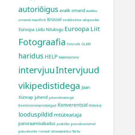
autoriõigus
avalik omand
avaliku
Brüssel
omandi manifest
eestikeelne vikipeedia
Euroopa Liit
Euroopa Liidu Nõukogu
Fotograafia
fotoretk
GLAM
haridus
HELP
hääletamine
intervjuu
Intervjuud
vikipedistidega
Jaan
Künnap
juhend
juhendmaterjal
Konverentsid
Keeletoimetamistalgud
lihttekst
looduspildid
mtüteataja
panoraamivabadus
praktika
pseudonüümid
pseudovote
romad
sõnavabadus
Tartu