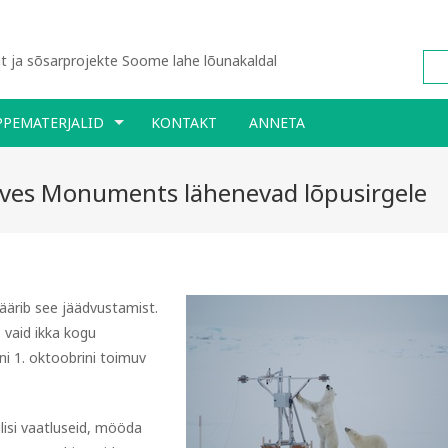
 ja sõsarprojekte Soome lahe lõunakaldal
PPEMATERJALID
KONTAKT
ANNETA
oves Monuments lähenevad lõpusirgele
äärib see jäädvustamist.
 vaid ikka kogu
i 1. oktoobrini toimuv
ilisi vaatluseid, mööda