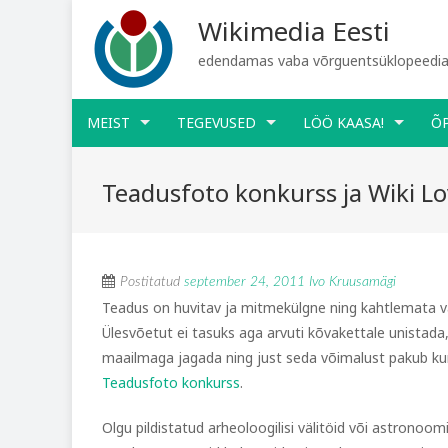
Wikimedia Eesti
edendamas vaba võrguentsüklopeediat
MEIST
TEGEVUSED
LÖÖ KAASA!
Õ
Teadusfoto konkurss ja Wiki L
Postitatud
september 24, 2011
Ivo Kruusamägi
Teadus on huvitav ja mitmekülgne ning kahtlemata v
Ülesvõetut ei tasuks aga arvuti kõvakettale unistada,
maailmaga jagada ning just seda võimalust pakub kun
Teadusfoto konkurss
.
Olgu pildistatud arheoloogilisi välitöid või astronoom