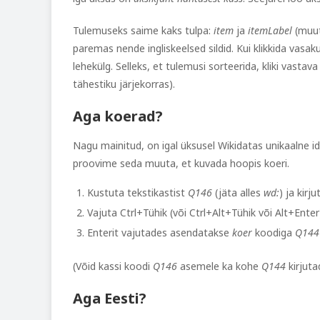
Tulemuseks saime kaks tulpa:
item
ja
itemLabel
(muut
paremas nende ingliskeelsed sildid. Kui klikkida vasak
lehekülg. Selleks, et tulemusi sorteerida, kliki vastav
tähestiku järjekorras).
Aga koerad?
Nagu mainitud, on igal üksusel Wikidatas unikaalne i
proovime seda muuta, et kuvada hoopis koeri.
Kustuta tekstikastist
Q146
(jäta alles
wd:
) ja kirj
Vajuta Ctrl+Tühik (või Ctrl+Alt+Tühik või Alt+Ente
Enterit vajutades asendatakse
koer
koodiga
Q144
(Võid kassi koodi
Q146
asemele ka kohe
Q144
kirjuta
Aga Eesti?