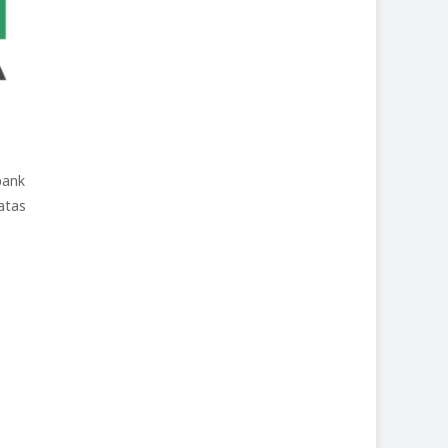
pank
atas