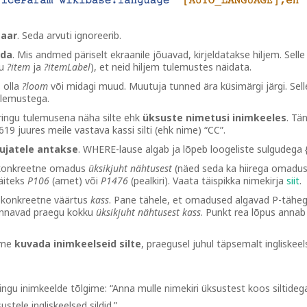
aar
. Seda arvuti ignoreerib.
ada
. Mis andmed päriselt ekraanile jõuavad, kirjeldatakse hiljem. Selle
gu
?item
ja
?itemLabel
), et neid hiljem tulemustes näidata.
 olla
?loom
või midagi muud. Muutuja tunned ära küsimärgi järgi. Sell
ulemustega.
ingu tulemusena näha silte ehk
üksuste nimetusi inimkeeles
. Tä
9 juures meile vastava kassi silti (ehk nime) “CC”.
ujatele antakse
. WHERE-lause algab ja lõpeb loogeliste sulgudega {
konkreetne omadus
üksikjuht nähtusest
(näed seda ka hiirega omadu
näiteks
P106
(amet) või
P1476
(pealkiri). Vaata täispikka nimekirja
siit
.
konkreetne väärtus
kass
. Pane tähele, et omadused algavad P-tähe
annavad praegu kokku
üksikjuht nähtusest kass
. Punkt rea lõpus annab
hame
kuvada inimkeelseid silte
, praegusel juhul täpsemalt ingliskeel
äringu inimkeelde tõlgime: “Anna mulle nimekiri üksustest koos siltideg
ustele ingliskeelsed sildid.”