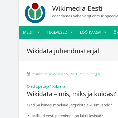
Wikimedia Eesti
edendamas vaba võrguentsüklopeediat
MEIST
TEGEVUSED
LÖÖ KAASA!
Õ
Wikidata juhendmaterjal
Postitatud
september 5, 2020
Tarmo Pungas
Oled õpetaja? Kliki siia.
Wikidata – mis, miks ja kuidas?
Oled Sa kunagi mõelnud järgmistele küsimustele?
Millised eesti perenimed on laialt levinud?