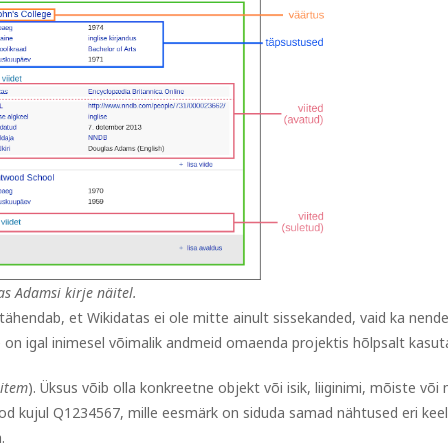
 Adamsi kirje näitel.
ähendab, et Wikidatas ei ole mitte ainult sissekanded, vaid ka nend
e on igal inimesel võimalik andmeid omaenda projektis hõlpsalt kasut
item
). Üksus võib olla konkreetne objekt või isik, liiginimi, mõiste või
kood kujul Q1234567, mille eesmärk on siduda samad nähtused eri kee
a.