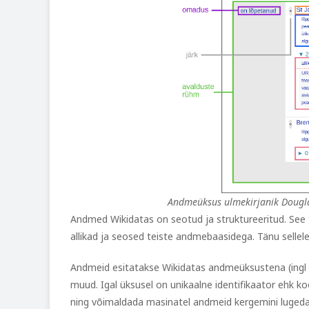
Andmeüksus ulmekirjanik Douglas
Andmed Wikidatas on seotud ja struktureeritud. See t
allikad ja seosed teiste andmebaasidega. Tänu sellel
Andmeid esitatakse Wikidatas andmeüksustena (ingl
muud. Igal üksusel on unikaalne identifikaator ehk 
ning võimaldada masinatel andmeid kergemini luged