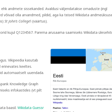
) ehk andmete sissekanded. Avaldusi väljendatakse omaduste (ingl
ed võivad olla arvandmed, pildid, aga ka teised Wikidata andmeüksus
us)
St John’s College
’i (väärtus).
atorid kujul Q1234567. Parema arusaama saamiseks Wikidata ülesehit
ngus. Vikipeedia kasutab
 erinevates keeltes.
eid automaatselt uuendada.
uspank Knowledge Graph
eks infokastides (vt pilt
ata baasil.
Wikidata Guessr