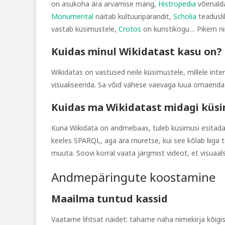
on asukoha ära arvamise mäng,
Histropedia
võimalda
Monumental
näitab kultuuripärandit,
Scholia
teadusli
vastab küsimustele,
Crotos
on kunstikogu… Pikem ni
Kuidas minul Wikidatast kasu on?
Wikidatas on vastused neile küsimustele, millele inte
visualiseerida. Sa võid vähese vaevaga luua omaenda 
Kuidas ma Wikidatast midagi küsi
Kuna Wikidata on andmebaas, tuleb küsimusi esitada 
keeles SPARQL, aga ära muretse, kui see kõlab liiga te
muuta. Soovi korral vaata järgmist videot, et visuaals
Andmepäringute koostamine
Maailma tuntud kassid
Vaatame lihtsat näidet: tahame näha nimekirja kõig