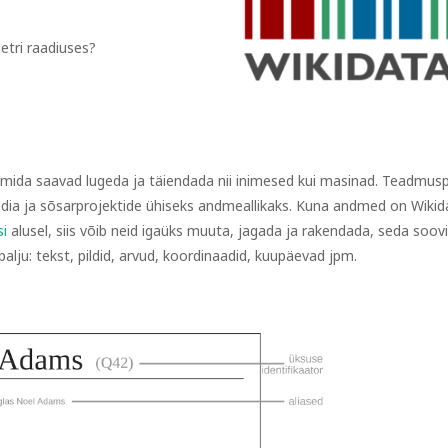
etri raadiuses?
da saavad lugeda ja täiendada nii inimesed kui masinad. Teadmus
dia ja sõsarprojektide ühiseks andmeallikaks. Kuna andmed on Wikid
si
alusel, siis võib neid igaüks muuta, jagada ja rakendada, seda soovi
palju: tekst, pildid, arvud, koordinaadid, kuupäevad jpm.