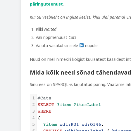
päringuteenust
.
Kui Su veebileht on inglise keeles, kliki ülal paremal
En
Kliki
Näited
Vali rippmenüüst
Cats
Vajuta vasakul sinisele
nupule
Nüüd on meil nimekiri kõigist kuulsatest kassidest int
Mida kõik need sõnad tähendavad
Sinu ees on SPARQL-is kirjutatud päring. Vaatame läh