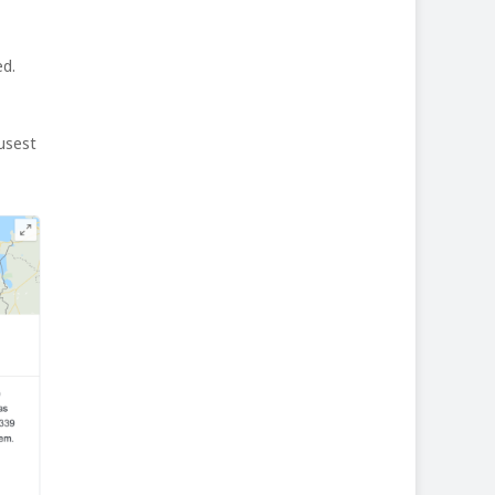
ed.
usest