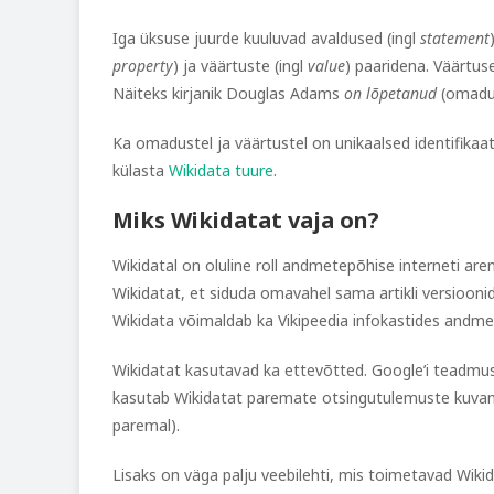
Iga üksuse juurde kuuluvad avaldused (ingl
statement
property
) ja väärtuste (ingl
value
) paaridena. Väärtus
Näiteks kirjanik Douglas Adams
on lõpetanud
(omad
Ka omadustel ja väärtustel on unikaalsed identifika
külasta
Wikidata tuure
.
Miks Wikidatat vaja on?
Wikidatal on oluline roll andmetepõhise interneti are
Wikidatat, et siduda omavahel sama artikli versioonid
Wikidata võimaldab ka Vikipeedia infokastides andm
Wikidatat kasutavad ka ettevõtted. Google’i teadm
kasutab Wikidatat paremate otsingutulemuste kuvamis
paremal).
Lisaks on väga palju veebilehti, mis toimetavad Wikid