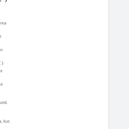
 rea
e
nu
 }.
se
ga
seid.
a, kus