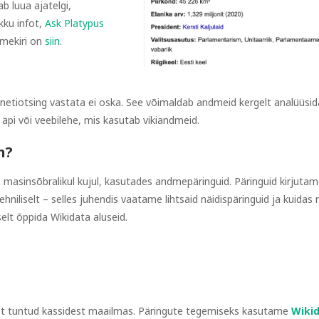
b luua ajatelgi,
kku infot,
Ask Platypus
mekiri on
siin
.
rnetiotsing vastata ei oska. See võimaldab andmeid kergelt analüüsid
äpi või veebilehe, mis kasutab vikiandmeid.
n?
masinsõbralikul kujul, kasutades andmepäringuid. Päringuid kirjuta
hniliselt – selles juhendis vaatame lihtsaid näidispäringuid ja kuidas 
elt õppida Wikidata aluseid.
ist tuntud kassidest maailmas. Päringute tegemiseks kasutame
Wiki