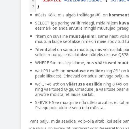
#Cats Kõik, mis algab trellidega (#), on
komment
SELECT Iga päring
valib
midagi, mida hiljem
kuv
eesmärk on anda arvutile mingid muutujad (prae
?item on suvaline
muutujanimi
, sama hästi võiks
muutuja külge seotakse nimekiri meie soovitud t
?itemLabel on samuti muutuja, mis võimaldab pär
sellele muutujale näidatakse näiteks üksuse Q37861
WHERE Siin me kirjeldame,
mis väärtused muut
wdt:P31
wdt:
on
omaduse eesliide
ning
P31
on 
peale liikudes). Erinevaid omadusi on väga palju, 
wd:Q146
wd:
on
väärtuse eesliide
ning
Q146
on 
ning väärtused Q-ga. Omaduse ja väärtuse paar 
arvutile mõista, et lause sai läbi.
SERVICE See maagiline rida ütleb arvutile, et ta
Praegu pole oluline seda rida mõista.
Päris palju, mida seedida. Võib-olla aitab, kui selle p
iga üksus on
üksikjuht nähtusest kass
. Seejärel loo üks