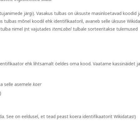
ujanimede järgi). Vasakus tulbas on üksuste masinloetavad koodid j
us tulbas mõnel koodil ehk identifikaatoril, avaneb selle üksuse Wikid
a tulba nimel (nt vajutades
itemLabel
tulbale sorteeritakse tulemused
dentifikaator ehk lihtsamalt öeldes oma kood. Vaatame kassinäidet j
uta selle asemele
koer
r)
da. See on eeldusel, et tead peast koera identifikaatorit Wikidatas!)