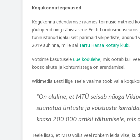
Kogukonnategevused
Kogukonna edendamise raames toimusid mitmed koosol
jõulupeod ning tähistasime Eesti Loodusmuuseumis j
tunnustanud igakuiselt parimaid vikipediste, andnud v
2019 auhinna, mille sai
Tartu Hansa Rotary klubi
.
Võtsime kasutusele
uue kodulehe
, mis ootab küll ve
koosolekute ja kohtumistega on arendamisel.
Wikimedia Eesti liige Teele Vaalma toob välja koguk
“On oluline, et MTÜ seisab näoga Viki
suunatud ürituste ja võistluste korrald
kaasa 200 000 artikli täitumisele, mis
Teele lisab, et MTÜ võiks veel rohkem leida viise, 