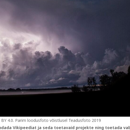
C BY 4.0. Parim loodusfoto võistlusel Teadusfoto 2019
ada Vikipeediat ja seda toetavaid projekte ning toetada va