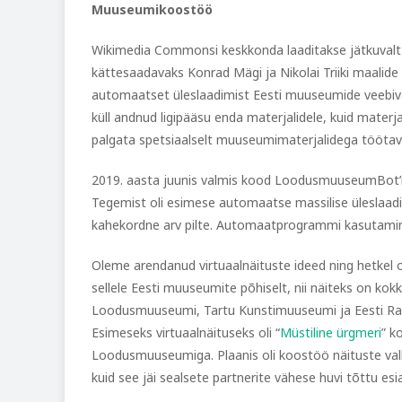
Muuseumikoostöö
Wikimedia Commonsi keskkonda laaditakse jätkuvalt ül
kättesaadavaks Konrad Mägi ja Nikolai Triiki maalid
automaatset üleslaadimist Eesti muuseumide veebi
küll andnud ligipääsu enda materjalidele, kuid materj
palgata spetsiaalselt muuseumimaterjalidega töötav i
2019. aasta juunis valmis kood LoodusmuuseumBot’i
Tegemist oli esimese automaatse massilise üleslaad
kahekordne arv pilte. Automaatprogrammi kasutami
Oleme arendanud virtuaalnäituste ideed ning hetkel
sellele Eesti muuseumite põhiselt, nii näiteks on ko
Loodusmuuseumi, Tartu Kunstimuuseumi ja Eesti R
Esimeseks virtuaalnäituseks oli “
Müstiline ürgmeri
” k
Loodusmuuseumiga. Plaanis oli koostöö näituste va
kuid see jäi sealsete partnerite vähese huvi tõttu esi