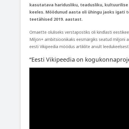
kasutatava haridusliku, teadusliku, kultuurilise 
keeles. Möödunud aasta oli ühingu jaoks igati 
teetähised 2019. aastast.
Omaette oluliseks verstapostiks oli kindlasti eestik
Miljon+ ambitsioonikaks eesmärgiks seatud miljoni artik
eesti Vikipeedia möödus artiklite arvult leedukeelsest
“Eesti Vikipeedia on kogukonnapro