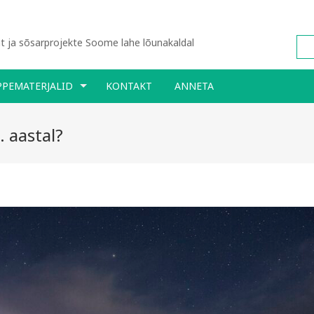
 ja sõsarprojekte Soome lahe lõunakaldal
PPEMATERJALID
KONTAKT
ANNETA
. aastal?