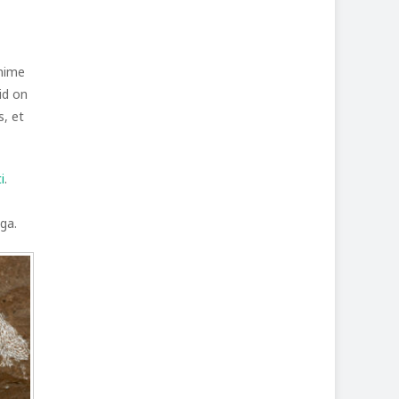
anime
id on
s, et
i
.
ega.