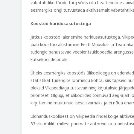
vabatahtlike tööde turg võiks olla hea tehniline abiv
eesmärgiks ongi tutvustada aktiivsemalt vabatahtlik
Koostöö haridusasutustega
Jätkus koostöö laienemine haridusasutustega. Vikipe
jääb koostöö alustamine Eesti Muusika- ja Teatriaka
tudengid panustavad veebientsüklopeedia arengusse 
kutsekoolide poole.
Üheks eesmärgiks koostöös ülikoolidega on edendada 
statistikat tudengite loomingu kohta, siis täpseid nu
oleksid Vikipeediaga tuttavad ning kirjutaksid järjepide
prioriteet. Olgugi, et ülikoolides toimuvad aeg-ajalt l
kirjutamine muutunud iseseisvamaks ja ei nõua enam
Üldhariduskoolidest on Vikipeedia rindel kõige aktiiv
33 vikiartiklit, millest parimate autoreid ka tunnusta