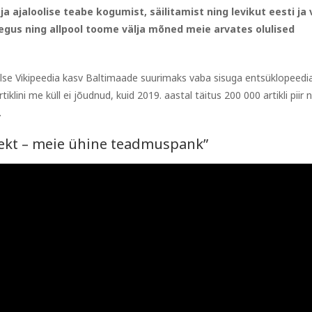
ja ajaloolise teabe kogumist, säilitamist ning levikut eesti ja 
tegus ning allpool toome välja mõned meie arvates olulised
eelse Vikipeedia kasv Baltimaade suurimaks vaba sisuga entsüklopeedi
lini me küll ei jõudnud, kuid 2019. aastal täitus 200 000 artikli piir 
.
jekt – meie ühine teadmuspank”