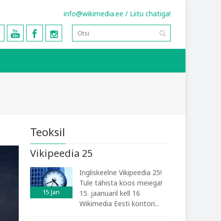
info@wikimedia.ee
/
Liitu chatiga!
Teoksil
Vikipeedia 25
Ingliskeelne Vikipeedia 25!
Tule tähista koos meiega!
15
Jan
15. jaanuaril kell 16
Wikimedia Eesti kontori...