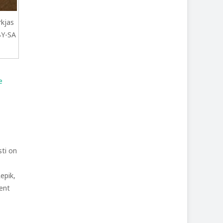
kjas
 BY-SA
e
sti on
epik,
dent