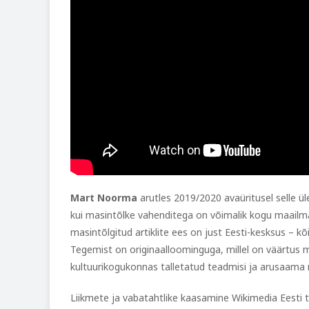
Mart Noorma
arutles 2019/2020 avaüritusel selle üle
kui masintõlke vahenditega on võimalik kogu maailma e
masintõlgitud artiklite ees on just Eesti-kesksus – kõi
Tegemist on originaalloominguga, millel on väärtus m
kultuurikogukonnas talletatud teadmisi ja arusaama
Liikmete ja vabatahtlike kaasamine Wikimedia Eesti t