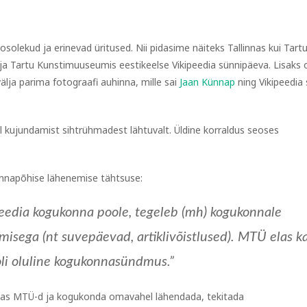
ekud ja erinevad üritused. Nii pidasime näiteks Tallinnas kui Tart
a Tartu Kunstimuuseumis eestikeelse Vikipeedia sünnipäeva. Lisaks
älja parima fotograafi auhinna, mille sai
Jaan Künnap
ning Vikipeedia
el kujundamist sihtrühmadest lähtuvalt. Üldine korraldus seoses
onnapõhise lähenemise tähtsuse:
peedia kogukonna poole, tegeleb (mh) kogukonnale
amisega (nt suvepäevad, artiklivõistlused). MTÜ elas k
 oli oluline kogukonnasündmus.”
kuidas MTÜ-d ja kogukonda omavahel lähendada, tekitada