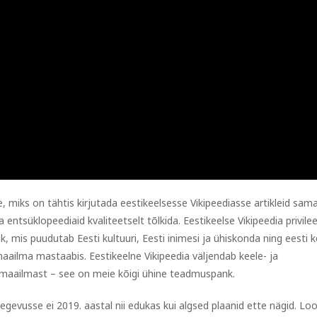
, miks on tähtis kirjutada eestikeelsesse Vikipeediasse artikleid samal
ntsüklopeediaid kvaliteetselt tõlkida. Eestikeelse Vikipeedia privile
k, mis puudutab Eesti kultuuri, Eesti inimesi ja ühiskonda ning eesti k
aailma mastaabis. Eestikeelne Vikipeedia väljendab keele- ja
 maailmast – see on meie kõigi ühine teadmuspank.
egevusse ei 2019. aastal nii edukas kui algsed plaanid ette nägid. Lo