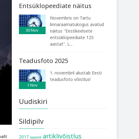
Entsüklopeediate näitus
Novembris on Tartu
linnaraamatukogus avatud
30
Nov
näitus "Eestikeelsete
entsüklopeediate 125
aastat". L...
Teadusfoto 2025
1. novembril alustab Eesti
teadusfoto võistlus!
1
Nov
Uudiskiri
Sildipilv
artiklivõistlus
balt
2017
ajapaik