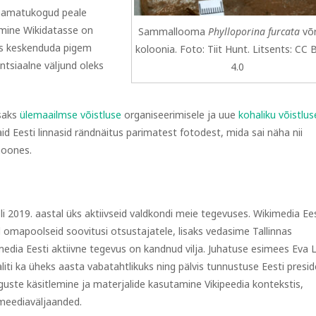
raamatukogud peale
mine Wikidatasse on
Sammallooma
Phylloporina furcata
võr
nis keskenduda pigem
koloonia. Foto: Tiit Hunt. Litsents: CC
ntsiaalne väljund oleks
4.0
isaks
ülemaailmse võistluse
organiseerimisele ja uue
kohaliku võistlus
id Eesti linnasid rändnäitus parimatest fotodest, mida sai näha nii
hoones.
 oli 2019. aastal üks aktiivseid valdkondi meie tegevuses. Wikimedia Ee
 omapoolseid soovitusi otsustajatele, lisaks vedasime Tallinnas
dia Eesti aktiivne tegevus on kandnud vilja. Juhatuse esimees Eva L
liti ka üheks aasta vabatahtlikuks ning pälvis tunnustuse Eesti presi
õiguste käsitlemine ja materjalide kasutamine Vikipeedia kontekstis,
a meediaväljaanded.