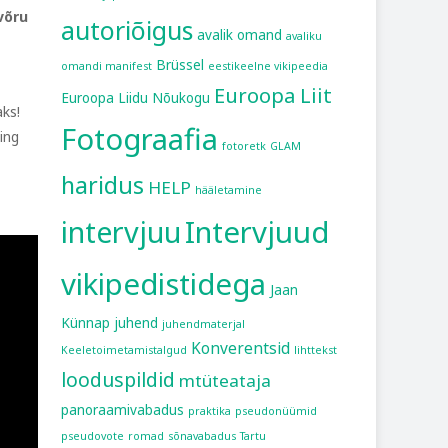
võru
autoriõigus
avalik omand
avaliku
Brüssel
omandi manifest
eestikeelne vikipeedia
Euroopa Liit
Euroopa Liidu Nõukogu
aks!
Fotograafia
ning
fotoretk
GLAM
haridus
HELP
hääletamine
intervjuu
Intervjuud
vikipedistidega
Jaan
Künnap
juhend
juhendmaterjal
Konverentsid
Keeletoimetamistalgud
lihttekst
looduspildid
mtüteataja
panoraamivabadus
praktika
pseudonüümid
pseudovote
romad
sõnavabadus
Tartu