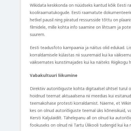
Wikidata keskkonda on nüüdseks kantud kõik Eesti 
kooliraamatukogude. Eesti raamatute dokumenteeri
hetkel pausil ning piiratud ressursside tõttu on plaa
filmidele, mille kohta info saamine on lihtsam ja pote
suurem.
Eesti teadusfoto kampaania ja näitus olid edukad. L
korraldamisele külastas nii suuremaid kui ka väiksema
väiksemates kunstimajades kui ka näiteks Riigikogu 
Vabakultuuri liikumine
Direktiiv autoriõiguste kohta digitaalsel ühtsel turul
hoidnud teemat aktuaalsena nii meedias kui esitanud
teemakohase protesti korraldamist. Näeme, et Wikime
kes on olnud autoriõiguste teemal üks kõneisikuid, va
Kersti Kaljulaidilt. Tähelepanu all on olnud ka autori
fookuseks on olnud nii Tartu Ülikooli tudengid kui k