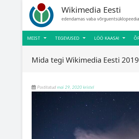
Wikimedia Eesti
edendamas vaba võrguentsüklopeediat
MEIST
TEGEVUSED
LÖÖ KAASA!
Õ
Mida tegi Wikimedia Eesti 2019
Postitatud
mai 29, 2020
kristel