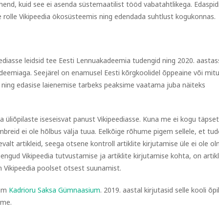
ahend, kuid see ei asenda süstemaatilist tööd vabatahtlikega. Edaspid
e rolle Vikipeedia ökosüsteemis ning edendada suhtlust kogukonnas.
ediasse leidsid tee Eesti Lennuakadeemia tudengid ning 2020. aastas
deemiaga. Seejärel on enamusel Eesti kõrgkoolidel õppeaine või mitu
ning edasise laienemise tarbeks peaksime vaatama juba näiteks
üliõpilaste iseseisvat panust Vikipeediasse. Kuna me ei kogu täpset
mbreid ei ole hõlbus välja tuua. Eelkõige rõhume pigem sellele, et tu
valt artikleid, seega otsene kontroll artiklite kirjutamise üle ei ole o
oengud Vikipeedia tutvustamise ja artiklite kirjutamise kohta, on artikl
 Vikipeedia poolset otsest suunamist.
sem
Kadrioru Saksa Gümnaasium
. 2019. aastal kirjutasid selle kooli õp
sime.