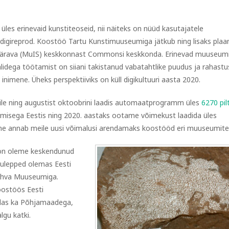
es erinevaid kunstiteoseid, nii näiteks on nüüd kasutajatele
e digireprod. Koostöö Tartu Kunstimuuseumiga jätkub ning lisaks pla
värava (MuIS) keskkonnast Commonsi keskkonda. Erinevad muuseum
alidega töötamist on siiani takistanud vabatahtlike puudus ja rahastu
nimene. Üheks perspektiiviks on küll digikultuuri aasta 2020.
le ning augustist oktoobrini laadis automaatprogramm üles
6270 pilt
imisega Eestis ning 2020. aastaks ootame võimekust laadida üles
ne annab meile uusi võimalusi arendamaks koostööd eri muuseumit
 on oleme keskendunud
kkulepped olemas Eesti
ahva Muuseumiga.
oostöös Eesti
llas ka Põhjamaadega,
algu katki.