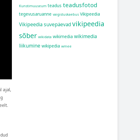
teadusfotod
teadus
Kunstimuuseum
tegevusaruanne
Vikipeedia
vaigistuskaebus
vikipeedia
Vikipeedia suvepäevad
sõber
wikimedia
wikimedia
wikidata
liikumine
wikipedia
wmee
 ajal,
eg
eelt.
odud