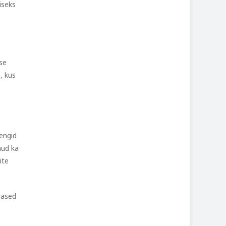
iseks
se
, kus
dengid
lnud ka
ite
ilased