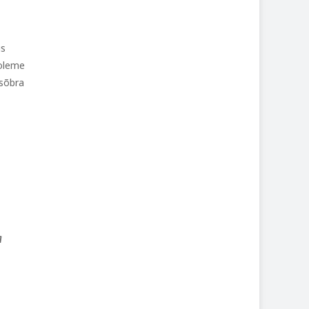
us
 oleme
 sõbra
a