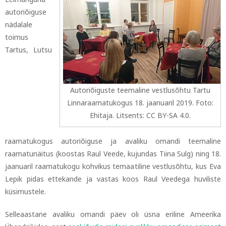
autoriõiguse
nädalale
toimus
Tartus, Lutsu
Autoriõiguste teemaline vestlusõhtu Tartu
Linnaraamatukogus 18. jaanuaril 2019. Foto:
Ehitaja. Litsents: CC BY-SA 4.0.
raamatukogus autoriõiguse ja avaliku omandi teemaline
raamatunäitus (koostas Raul Veede, kujundas Tiina Sulg) ning 18.
jaanuaril raamatukogu kohvikus temaatiline vestlusõhtu, kus Eva
Lepik pidas ettekande ja vastas koos Raul Veedega huviliste
küsimustele.
Selleaastane avaliku omandi päev oli üsna eriline Ameerika