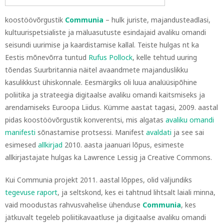
koostöövõrgustik
Communia
– hulk juriste, majandusteadlasi,
kultuurispetsialiste ja mäluasutuste esindajaid avaliku omandi
seisundi uurimise ja kaardistamise kallal. Teiste hulgas nt ka
Eestis mõnevõrra tuntud
Rufus Pollock
, kelle tehtud uuring
tõendas Suurbritannia näitel avaandmete majanduslikku
kasulikkust ühiskonnale. Eesmärgiks oli luua analüüsipõhine
poliitika ja strateegia digitaalse avaliku omandi kaitsmiseks ja
arendamiseks Euroopa Liidus. Kümme aastat tagasi, 2009. aastal
pidas koostöövõrgustik konverentsi, mis algatas
avaliku omandi
manifesti
sõnastamise protsessi. Manifest
avaldati
ja see sai
esimesed
allkirjad
2010. aasta jaanuari lõpus, esimeste
allkirjastajate hulgas ka Lawrence Lessig ja Creative Commons.
Kui Communia projekt 2011. aastal lõppes, olid väljundiks
tegevuse raport
, ja seltskond, kes ei tahtnud lihtsalt laiali minna,
vaid moodustas rahvusvahelise ühenduse
Communia
, kes
jätkuvalt tegeleb poliitikavaatluse ja digitaalse avaliku omandi