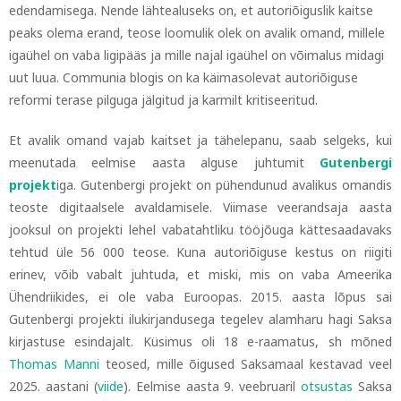
edendamisega. Nende lähtealuseks on, et autoriõiguslik kaitse
peaks olema erand, teose loomulik olek on avalik omand, millele
igaühel on vaba ligipääs ja mille najal igaühel on võimalus midagi
uut luua.
Communia blogis on ka käimasolevat autoriõiguse
reformi terase pilguga jälgitud ja karmilt kritiseeritud.
Et avalik omand vajab kaitset ja tähelepanu, saab selgeks, kui
meenutada eelmise aasta alguse juhtumit
Gutenbergi
projekt
iga.
Gutenbergi projekt on pühendunud avalikus omandis
teoste digitaalsele avaldamisele. Viimase veerandsaja aasta
jooksul on projekti lehel vabatahtliku tööjõuga kättesaadavaks
tehtud üle 56 000 teose. Kuna autoriõiguse kestus on riigiti
erinev, võib vabalt juhtuda, et miski, mis on vaba Ameerika
Ühendriikides, ei ole vaba Euroopas. 2015. aasta lõpus sai
Gutenbergi projekti ilukirjandusega tegelev alamharu hagi Saksa
kirjastuse esindajalt. Küsimus oli 18 e-raamatus, sh mõned
Thomas Manni
teosed, mille õigused Saksamaal kestavad veel
2025. aastani (
viide
)
. Eelmise aasta 9. veebruaril
otsustas
Saksa