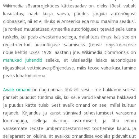
Wikimedia sõsarprojektides kättesaadav on, oleks tõesti vabalt
kasutatav, näeb kurja vaeva, püüdes järgida autoriõigust
globaalselt, nii et ei rikuks ei Ameerika ega muu maailma seadusi,
ja rohked muudatused Ameerika autoriõiguses teevad selle üsna
raskeks, kui peab arvestama sellega, millal teos ilmus, kas see on
registreeritud autoriõiguse saamiseks (teose registreerimise
nõue kehtis USAs 1978. aastani) jne. Wikimedia Commonsis on
mahukad juhendid
selleks, et üleslaadija leiaks autoriõiguse
rägastikest vettpidava põhjenduse, miks teose vaba kasutamine
peaks lubatud olema.
Avalik omand
on nagu puhas õhk või vesi
–
me hakkame sellest
päriselt puudust tundma siis, kui selle varud kahanema hakkavad
ja puudus kätte tuleb. Sest avalik omand on see, millel kultuur
rajaneb. Kirjandus ja kunst sünnivad suhestumisest varasema
loominguga, sellega dialoogi astumisest, ja üha enam
varasemate teoste ümbermõtestamisest töötlemise kaudu. Ja
sellepärast on oluline, et avalikku omandisse voolaks pidevalt uut