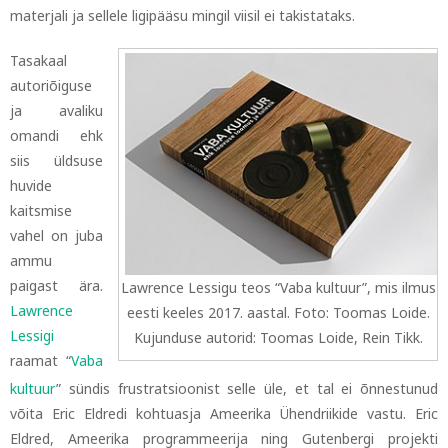
materjali ja sellele ligipääsu mingil viisil ei takistataks.
Tasakaal
autoriõiguse
ja avaliku
omandi ehk
siis üldsuse
huvide
kaitsmise
vahel on juba
ammu
paigast ära.
Lawrence Lessigu teos “Vaba kultuur”, mis ilmus
Lawrence
eesti keeles 2017. aastal. Foto: Toomas Loide.
Lessigi
Kujunduse autorid: Toomas Loide, Rein Tikk.
raamat “
Vaba
kultuur
”
sündis frustratsioonist selle üle, et tal ei õnnestunud
võita Eric Eldredi kohtuasja Ameerika Ühendriikide vastu. Eric
Eldred, Ameerika programmeerija ning Gutenbergi projekti