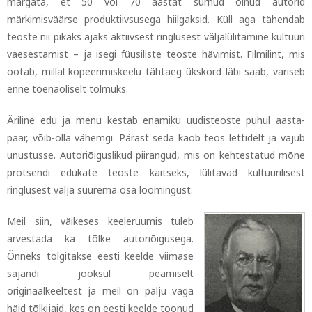
märgata, et 50 või 70 aastat surnud olnud autorid
märkimisväärse produktiivsusega hiilgaksid. Küll aga tähendab
teoste nii pikaks ajaks aktiivsest ringlusest väljalülitamine kultuuri
vaesestamist
–
ja isegi füüsiliste teoste hävimist. Filmilint, mis
ootab, millal kopeerimiskeelu tähtaeg ükskord läbi saab, variseb
enne tõenäoliselt tolmuks.
Äriline edu ja menu kestab enamiku uudisteoste puhul aasta-
paar, võib-olla vähemgi. Pärast seda kaob teos lettidelt ja vajub
unustusse. Autoriõiguslikud piirangud, mis on kehtestatud mõne
protsendi edukate teoste kaitseks, lülitavad kultuurilisest
ringlusest välja suurema osa loomingust.
Meil siin, väikeses keeleruumis tuleb
arvestada ka tõlke autoriõigusega.
Õnneks tõlgitakse eesti keelde viimase
sajandi jooksul peamiselt
originaalkeeltest ja meil on palju väga
häid tõlkijaid, kes on eesti keelde toonud