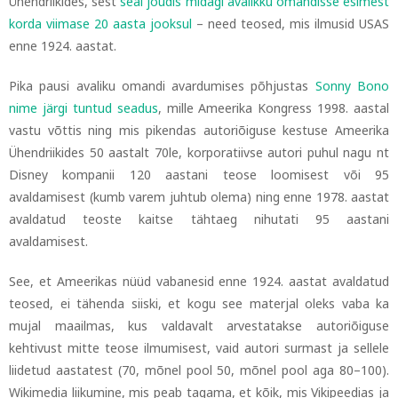
Ühendriikides, sest
seal jõudis midagi avalikku omandisse esimest
korda viimase 20 aasta jooksul
–
need teosed, mis ilmusid USAS
enne 1924. aastat.
Pika pausi avaliku omandi avardumises põhjustas
Sonny Bono
nime järgi tuntud seadus
, mille Ameerika Kongress 1998. aastal
vastu võttis ning mis pikendas autoriõiguse kestuse Ameerika
Ühendriikides 50 aastalt 70le, korporatiivse autori puhul nagu nt
Disney kompanii 120 aastani teose loomisest või 95
avaldamisest (kumb varem juhtub olema) ning enne 1978. aastat
avaldatud teoste kaitse tähtaeg nihutati 95 aastani
avaldamisest.
See, et Ameerikas nüüd vabanesid enne 1924. aastat avaldatud
teosed, ei tähenda siiski, et kogu see materjal oleks vaba ka
mujal maailmas, kus valdavalt arvestatakse autoriõiguse
kehtivust mitte teose ilmumisest, vaid autori surmast ja sellele
liidetud aastatest (70, mõnel pool 50, mõnel pool aga 80
–
100).
Wikimedia liikumine, mis peab tagama, et kõik, mis Vikipeedias ja