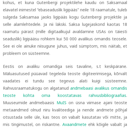
kohus, et kuna Gutenbergi projektilehe kaudu on Saksamaal
elavatel inimestel “ebaseaduslik ligipääs” neile 18 raamatule, tuleb
sulgeda Saksamaa jaoks ligipääs kogu Gutenbergi projektile ja
selle alamlehtedele. Ja nii läkski. Saksa lugejaskond kaotas 18
raamatu pärast (mille digitaalkujul avaldamine USAs on täiesti
seaduslik) ligipääsu rohkem kui 50 000 avalikus omandis teosele.
See ei ole ainuke niisugune juhus, vaid sümptom, mis näitab, et
probleem on süsteemne.
Eestis on avaliku omandiga seis tavaline, s.t keskpärane.
Mäluasutused püüavad tegeleda teoste digiteerimisega, kõrvalt
vaadates ei tundu see tegevus alati kuigi süsteemne.
Rahvusraamatukogu on algatanud
andmebaasi
avalikus omandis
teoste kohta oma koostatavas rahvusbibliograafias
.
Muuseumide andmebaasis
MuIS
on üsna viimase ajani teoste
metaandmed olnud niru kvaliteediga ja nende andmete põhjal
otsustada selle üle, kas teos on vabalt kasutatav või mitte, ja
mis tingimustel, on riskantne.
Avaandmete
ehk kõigile vabalt ja