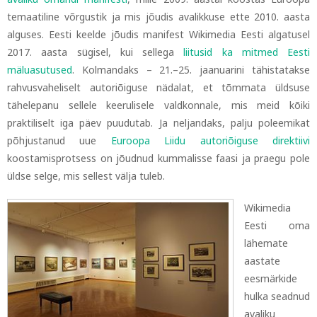
temaatiline võrgustik ja mis jõudis avalikkuse ette 2010. aasta
alguses. Eesti keelde jõudis manifest Wikimedia Eesti algatusel
2017. aasta sügisel, kui sellega
liitusid ka mitmed Eesti
mäluasutused
. Kolmandaks – 21.–25. jaanuarini tähistatakse
rahvusvaheliselt autoriõiguse nädalat, et tõmmata üldsuse
tähelepanu sellele keerulisele valdkonnale, mis meid kõiki
praktiliselt iga päev puudutab. Ja neljandaks, palju poleemikat
põhjustanud uue
Euroopa Liidu autoriõiguse direktiivi
koostamisprotsess on jõudnud kummalisse faasi ja praegu pole
üldse selge, mis sellest välja tuleb.
Wikimedia
Eesti oma
lähemate
aastate
eesmärkide
hulka seadnud
avaliku