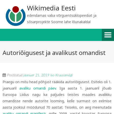
Wikimedia Eesti
edendamas vaba võrguentsüklopeediat ja
sõsarprojekte Soome lahe lõunakaldal
Autoriõigusest ja avalikust omandist
Postitatud
jaanuar 21, 2019
Ivo Kruusamägi
Praegu on mitu head põhjust rääkida autoriõigusest. Esiteks oli 1.
jaanuaril
avaliku omandi päev
. Iga aasta 1. jaanuaril jõuab
Euroopa Liidus nagu ka paljudes teistes maades avalikku
omandisse nende autorite looming, kelle surmast on eelmise
aasta jooksul möödunud 70 aastat. Teiseks, on aeg meenutada
avaliku omandi manifesti
, mille 2009. aastal koostas Euroopa