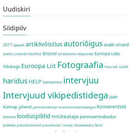
Uudiskiri
Sildipilv
autoriõigus
artiklivõistlus
2017
avalik omand
ajapaik
Brüssel
Euroopa Liidu
avaliku omandi manifest
eestikeelne vikipeedia
Fotograafia
Euroopa Liit
Nõukogu
fotoretk
GLAM
intervjuu
haridus
HELP
hääletamine
Intervjuud vikipedistidega
Jaan
Konverentsid
Künnap
juhend
juhendmaterjal
Keeletoimetamistalgud
looduspildid
mtüteataja
panoraamivabadus
lihttekst
praktika
pseudonüümid
pseudovote
romad
sõnavabadus
Tartu