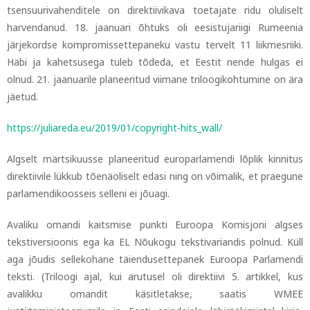
tsensuurivahenditele on direktiivikava toetajate ridu oluliselt
harvendanud.
18. jaanuari õhtuks oli eesistujariigi Rumeenia
järjekordse kompromissettepaneku vastu tervelt 11 liikmesriiki.
Häbi ja kahetsusega tuleb tõdeda, et Eestit nende hulgas ei
olnud. 21. jaanuarile planeeritud viimane triloogikohtumine on ära
jäetud.
https://juliareda.eu/2019/01/copyright-hits_wall/
Algselt märtsikuusse planeeritud europarlamendi lõplik kinnitus
direktiivile lükkub tõenäoliselt edasi ning on võimalik, et praegune
parlamendikoosseis selleni ei jõuagi.
Avaliku omandi kaitsmise punkti Euroopa Komisjoni algses
tekstiversioonis ega ka EL Nõukogu tekstivariandis polnud. Küll
aga jõudis sellekohane täiendusettepanek Euroopa Parlamendi
teksti. (Triloogi ajal, kui arutusel oli direktiivi 5. artikkel, kus
avalikku omandit käsitletakse, saatis WMEE