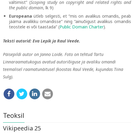
vältimist” (
Scoping study on copyright and related rights and
the public domain
, lk 9)
Europeana
ütleb selgesti, et “mis on avalikus omandis, peab
jääma avalikku omandisse” ning “ainuõigust avalikus omandis
teostele ei või taastada” (
Public Domain Charter
).
Teksti autorid: Eva Lepik ja Raul Veede.
Päisepildi autor on Janno Loide. Foto on tehtud Tartu
Linnaraamatukogus avatud autoriõiguse ja avaliku omandi
teemalisel raamatunäitusel (koostas Raul Veede, kujundas Tiina
Sulg).
Teoksil
Vikipeedia 25