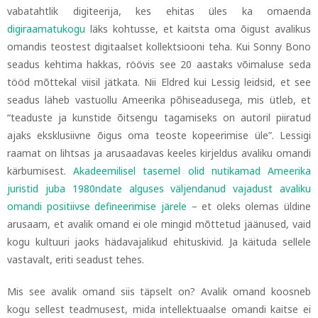
vabatahtlik digiteerija, kes ehitas üles ka omaenda
digiraamatukogu
läks kohtusse, et kaitsta oma õigust avalikus
omandis teostest digitaalset kollektsiooni teha. Kui Sonny Bono
seadus kehtima hakkas, röövis see 20 aastaks võimaluse seda
tööd mõttekal viisil jätkata. Nii Eldred kui Lessig leidsid, et see
seadus läheb vastuollu Ameerika põhiseadusega, mis ütleb, et
“teaduste ja kunstide õitsengu tagamiseks on autoril piiratud
ajaks eksklusiivne õigus oma teoste kopeerimise üle”. Lessigi
raamat on lihtsas ja arusaadavas keeles kirjeldus avaliku omandi
kärbumisest.
Akadeemilisel tasemel olid nutikamad Ameerika
juristid juba 1980ndate alguses väljendanud vajadust avaliku
omandi positiivse defineerimise järele
–
et oleks olemas üldine
arusaam, et avalik omand ei ole mingid mõttetud jäänused, vaid
kogu kultuuri jaoks hädavajalikud ehituskivid. Ja käituda sellele
vastavalt, eriti seadust tehes.
Mis see avalik omand siis täpselt on? Avalik omand koosneb
kogu sellest teadmusest, mida intellektuaalse omandi kaitse ei