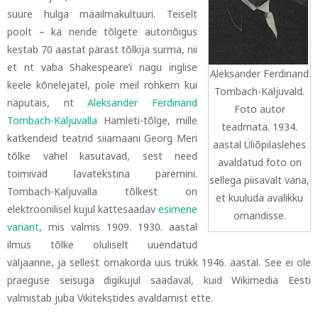
suure hulga maailmakultuuri. Teiselt
poolt
–
ka nende tõlgete autoriõigus
kestab 70 aastat pärast tõlkija surma, nii
et nt vaba Shakespeare’i nagu inglise
Aleksander Ferdinand
keele kõnelejatel, pole meil rohkem kui
Tombach-Kaljuvald.
näputäis, nt
Aleksander Ferdinand
Foto autor
Tombach-Kaljuvalla
Hamleti-tõlge, mille
teadmata. 1934.
katkendeid teatrid siiamaani Georg Meri
aastal Üliõpilaslehes
tõlke vahel kasutavad, sest need
avaldatud foto on
toimivad lavatekstina paremini.
sellega piisavalt vana,
Tombach-Kaljuvalla tõlkest on
et kuuluda avalikku
elektroonilisel kujul kättesaadav
esimene
omandisse.
variant
, mis valmis 1909
. 1930. aastal
ilmus tõlke oluliselt uuendatud
väljaanne, ja sellest omakorda uus trükk 1946. aastal. See ei ole
praeguse seisuga digikujul saadaval, kuid Wikimedia Eesti
valmistab juba Vikitekstides avaldamist ette.