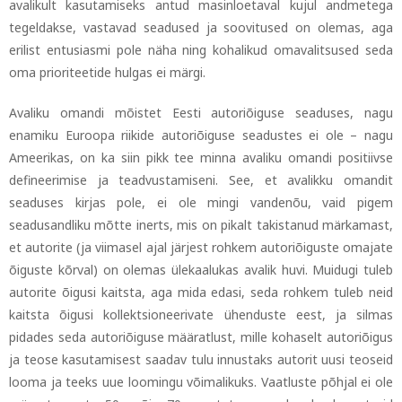
avalikult kasutamiseks antud masinloetaval kujul andmetega
tegeldakse, vastavad seadused ja soovitused on olemas, aga
erilist entusiasmi pole näha ning kohalikud omavalitsused seda
oma prioriteetide hulgas ei märgi.
Avaliku omandi mõistet Eesti autoriõiguse seaduses, nagu
enamiku Euroopa riikide autoriõiguse seadustes ei ole
–
nagu
Ameerikas, on ka siin pikk tee minna avaliku omandi positiivse
defineerimise ja teadvustamiseni. See, et avalikku omandit
seaduses kirjas pole, ei ole mingi vandenõu, vaid pigem
seadusandliku mõtte inerts, mis on pikalt takistanud märkamast,
et autorite (ja viimasel ajal järjest rohkem autoriõiguste omajate
õiguste kõrval) on olemas ülekaalukas avalik huvi. Muidugi tuleb
autorite õigusi kaitsta, aga mida edasi, seda rohkem tuleb neid
kaitsta õigusi kollektsioneerivate ühenduste eest, ja silmas
pidades seda autoriõiguse määratlust, mille kohaselt autoriõigus
ja teose kasutamisest saadav tulu innustaks autorit uusi teoseid
looma ja teeks uue loomingu võimalikuks. Vaatluste põhjal ei ole