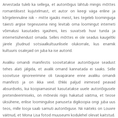
Arvestada tuleb ka sellega, et autoriõigus lähtub mingis mõttes
romantilisest kujutelmast, et autor on keegi väga eriline ja
kõrgelennuline isik
–
mitte igaüks meist, kes tegeleb loominguga
täiesti argise tegevusena ning levitab oma loomingut interneti
võimalusi kasutades igaüheni, kes suvatseb huvi tunda ja
internetiühendust omada. Selles mõttes ei ole seadus kaugeltki
järele jõudnud sotsiaalkultuurilisele olukorrale, kus enamik
kultuuris osalejaid on juba ka ise autorid.
Avaliku omandi manifestis soovitatakse autoriõiguse seadust
tehes alati jälgida, et avalik omand kannatada ei saaks. Selle
soovituse ignoreerimine oli tavapärane enne avaliku omandi
manifesti ja on ikka veel. Ehkki paljud inimesed peavad
absurdseks, kui koopiamasinat kasutatakse uuele autoriõigusele
pretendeerimiseks, on mõneski riigis hakatud väitma, et teose
üksühene, erilise loomingulise panuseta digikoopia ongi juba uus
teos, mille looja saab samuti autoriõiguse. Nii näiteks on Louvre
väitnud, et Mona Lisa fotod muuseumi kodulehel olevat kaitstud.