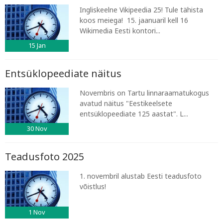
Ingliskeelne Vikipeedia 25! Tule tähista
koos meiega! 15. jaanuaril kell 16
Wikimedia Eesti kontori...
15
Jan
Entsüklopeediate näitus
Novembris on Tartu linnaraamatukogus
avatud näitus "Eestikeelsete
entsüklopeediate 125 aastat". L...
30
Nov
Teadusfoto 2025
1. novembril alustab Eesti teadusfoto
võistlus!
1
Nov