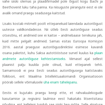
vahe siiski olemas ja plaadifirmadel pole õigust kogu Bachi ja
Beethovenit luku taha panna. Ka niisuguste piirangute eest ei ole
avalik omand praegu seadusega kaitstud.
Lisaks kostab mitmelt poolt ettepanekuid laiendada autoriõigust
uutesse valdkondadesse. Nii ütleb Eesti autoriõiguse seadus
otsesõnu, et andmeid see ei kaitse
–
andmebaase tervikuna jah,
kuid mitte pelgalt andmeid. Samas esitas Euroopa Komisjon
2016. aastal praeguse autoriõigusdirektiivi esimese kavandi
osana paketist, kuhu Saksa autotööstuse survel kuulus ka
plaan
andmete autoriõiguse kehtestamiseks
.
Viimasel ajal sellest
plaanist palju kuulda pole olnud, kuid ettepanek tehti.
Samamoodi ei pea Eesti seadus autoriõigusega kaitstavaks
folkloori, ent Maailma Intellektuaalomandi Organisatsioon
pöörab sellele võimalusele
üha enam tähelepanu.
Eestis ei kujutaks praegu keegi ette, et rahvaluulekogude
kasutamise ja regivärsi laulmise eest hakataks litsentsitasu
nõudma, ent kellelegi tundub see siiski hea mõte. Selle algatuse