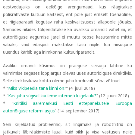
eestvedajaiks on eelkõige arengumaad, kus räägitakse
põlisrahvaste kultuuri kaitsest, ent pole just eriliselt tõenäoline,
et riigiaparaadi kogutav raha keskvalitsusest allapoole jõuaks.
Samades riikides tõlgendatakse ka avalikku omandit vahel nii, et
autoriõiguse aegumise järel ei muutu teose kasutamine mitte
vabaks, vaid edaspidi makstakse tasu riigile. Iga niisugune
uuendus kärbib aga inimkonna kultuuripärandit.
Avaliku omandi küsimus on praeguse seisuga lahtine ka
valmimise segases lõppjärgus olevas uues autoriõiguse direktiivis.
Selle direktiivikava kohta oleme juba korduvalt sõna võtnud:
* “
Miks Vikipeedia täna kinni on?
” (4. juuli 2018)
* “
Kas juba sügisel kuuleme interneti luigelaulu?
” (12. juuni 2018)
* “
Kriitilisi ääremärkusi Eesti ettepanekutele Euroopa
autoriõiguse reformi asjus
” (14. september 2017)
Seni kirjeldatud probleemid, s.t lingimaks ja robotfiltrid on
jätkuvalt läbirääkimiste laual, kuid pikk ja visa vastuseis neile