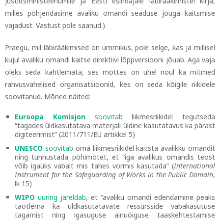
justiitsministeeriumile ja Eesti esindajale läbirääkimistel kirja,
milles põhjendasime avaliku omandi seaduse jõuga kaitsmise
vajadust. Vastust pole saanud.)
Praegu, mil läbirääkimised on ummikus, pole selge, kas ja millisel
kujul avaliku omandi kaitse direktiivi lõppversiooni jõuab. Aga vaja
oleks seda kahtlemata, ses mõttes on ühel nõul ka mitmed
rahvusvahelised organisatsioonid, kes on seda kõigile riikidele
soovitanud. Mõned näited:
Euroopa Komisjon
soovitab
liikmesriikidel tegutseda
“tagades üldkasutatava materjali üldine kasutatavus ka pärast
digiteerimist” (2011/711/EU artikkel 5)
UNESCO
soovitab
oma liikmesriikidel kaitsta avalikku omandit
ning tunnustada põhimõtet, et “iga avalikus omandis teost
võib igaüks vabalt mis tahes vormis kasutada” (
International
Instrument for the Safeguarding of Works in the Public Domain
,
lk 15)
WIPO
uuring järeldab
, et “avaliku omandi edendamine peaks
taotlema ka üldkasutatavate ressursside vabakasutuse
tagamist ning igasuguse ainuõiguse taaskehtestamise