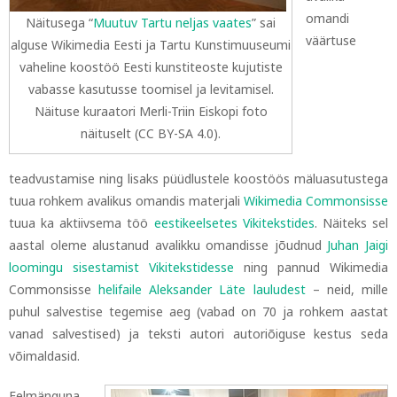
omandi
Näitusega “
Muutuv Tartu neljas vaates
” sai
väärtuse
alguse Wikimedia Eesti ja Tartu Kunstimuuseumi
vaheline koostöö Eesti kunstiteoste kujutiste
vabasse kasutusse toomisel ja levitamisel.
Näituse kuraatori Merli-Triin Eiskopi foto
näituselt (CC BY-SA 4.0).
teadvustamise ning lisaks püüdlustele koostöös mäluasutustega
tuua rohkem avalikus omandis materjali
Wikimedia Commonsisse
tuua ka aktiivsema töö
eestikeelsetes Vikitekstides
.
Näiteks sel
aastal oleme alustanud avalikku omandisse jõudnud
Juhan Jaigi
loomingu sisestamist Vikitekstidesse
ning pannud Wikimedia
Commonsisse
helifaile Aleksander Läte lauludest
–
neid, mille
puhul salvestise tegemise aeg (vabad on 70 ja rohkem aastat
vanad salvestised) ja teksti autori autoriõiguse kestus seda
võimaldasid.
Eelmänguna