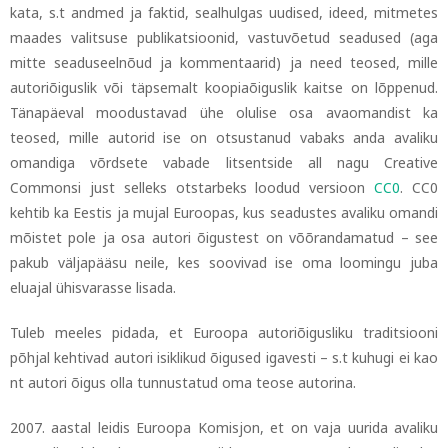
kata, s.t andmed ja faktid, sealhulgas uudised, ideed, mitmetes
maades valitsuse publikatsioonid, vastuvõetud seadused (aga
mitte seaduseelnõud ja kommentaarid) ja need teosed, mille
autoriõiguslik või täpsemalt koopiaõiguslik kaitse on lõppenud.
Tänapäeval moodustavad ühe olulise osa avaomandist ka
teosed, mille autorid ise on otsustanud vabaks anda avaliku
omandiga võrdsete vabade litsentside all nagu Creative
Commonsi just selleks otstarbeks loodud versioon
CC0
. CC0
kehtib ka Eestis ja mujal Euroopas, kus seadustes avaliku omandi
mõistet pole ja osa autori õigustest on võõrandamatud
–
see
pakub väljapääsu neile, kes soovivad ise oma loomingu juba
eluajal ühisvarasse lisada.
Tuleb meeles pidada, et Euroopa autoriõigusliku traditsiooni
põhjal kehtivad autori isiklikud õigused igavesti
–
s.t kuhugi ei kao
nt autori õigus olla tunnustatud oma teose autorina.
2007. aastal leidis Euroopa Komisjon, et on vaja uurida avaliku