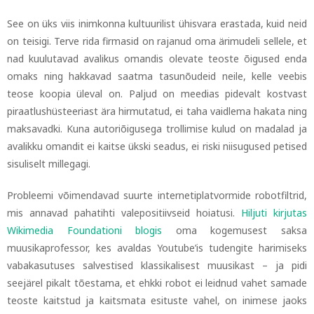
See on üks viis inimkonna kultuurilist ühisvara erastada, kuid neid
on teisigi. Terve rida firmasid on rajanud oma ärimudeli sellele, et
nad kuulutavad avalikus omandis olevate teoste õigused enda
omaks ning hakkavad saatma tasunõudeid neile, kelle veebis
teose koopia üleval on. Paljud on meedias pidevalt kostvast
piraatlushüsteeriast ära hirmutatud, ei taha vaidlema hakata ning
maksavadki. Kuna autoriõigusega trollimise kulud on madalad ja
avalikku omandit ei kaitse ükski seadus, ei riski niisugused petised
sisuliselt millegagi.
Probleemi võimendavad suurte internetiplatvormide robotfiltrid,
mis annavad pahatihti valepositiivseid hoiatusi.
Hiljuti kirjutas
Wikimedia Foundationi blogis
oma kogemusest saksa
muusikaprofessor, kes avaldas Youtube’is tudengite harimiseks
vabakasutuses salvestised klassikalisest muusikast
–
ja pidi
seejärel pikalt tõestama, et ehkki robot ei leidnud vahet samade
teoste kaitstud ja kaitsmata esituste vahel, on inimese jaoks