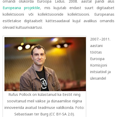
omandi olukorda Euroopa Liidus. 2008. aastal pandi alus
Europeana projektile
, mis kujutab endast suurt digitaalset
kollektsiooni või kollektsioonide kollektsiooni. Europeanas
esitletakse digitaalselt kättesaadaval kujul avalikus omandis
olevaid kultuuriväärtusi.
2007.–2011.
aastani
töötas
Euroopa
Komisjoni
initsiatiivil ja
ülesandel
Rufus Pollock on külastanud ka Eestit ning
soovitanud meil väikse ja dünaamilise riigina
innoveerida avatud teadmuse valdkonda. Foto:
Sebastiaan ter Burg (CC BY-SA 2.0).