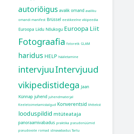
autoriõigus
avalik omand
avaliku
Brüssel
omandi manifest
eestikeelne vikipeedia
Euroopa Liit
Euroopa Liidu Nõukogu
Fotograafia
fotoretk
GLAM
haridus
HELP
hääletamine
intervjuu
Intervjuud
vikipedistidega
Jaan
Künnap
juhend
juhendmaterjal
Konverentsid
Keeletoimetamistalgud
lihttekst
looduspildid
mtüteataja
panoraamivabadus
praktika
pseudonüümid
pseudovote
romad
sõnavabadus
Tartu