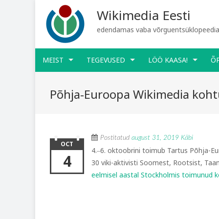
Wikimedia Eesti
edendamas vaba võrguentsüklopeediat
MEIST
TEGEVUSED
LÖÖ KAASA!
Õ
Põhja-Euroopa Wikimedia koht
Postitatud
august 31, 2019
Käbi
OCT
4.‒6. oktoobrini toimub Tartus Põhja-E
4
30 viki-aktivisti Soomest, Rootsist, Taa
eelmisel aastal Stockholmis toimunud 