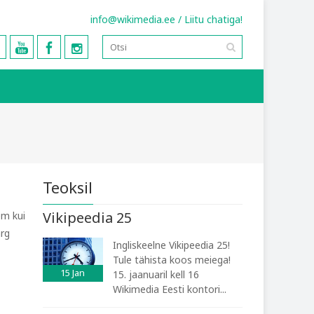
info@wikimedia.ee
/
Liitu chatiga!
Teoksil
Vikipeedia 25
em kui
ärg
Ingliskeelne Vikipeedia 25!
Tule tähista koos meiega!
15
Jan
15. jaanuaril kell 16
Wikimedia Eesti kontori...