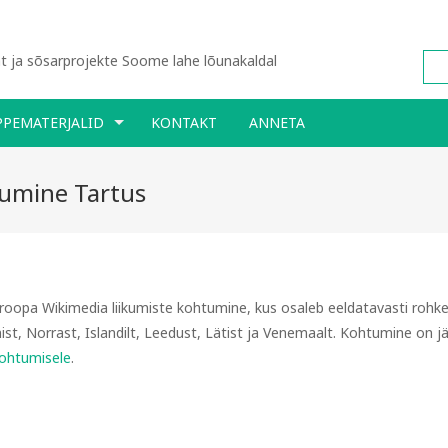
 ja sõsarprojekte Soome lahe lõunakaldal
PPEMATERJALID
KONTAKT
ANNETA
umine Tartus
uroopa Wikimedia liikumiste kohtumine, kus osaleb eeldatavasti rohk
nist, Norrast, Islandilt, Leedust, Lätist ja Venemaalt. Kohtumine on j
kohtumisele
.