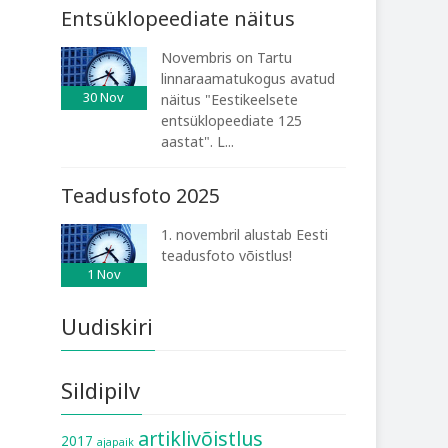
Entsüklopeediate näitus
Novembris on Tartu
linnaraamatukogus avatud
30
Nov
näitus "Eestikeelsete
entsüklopeediate 125
aastat". L...
Teadusfoto 2025
1. novembril alustab Eesti
teadusfoto võistlus!
1
Nov
Uudiskiri
Sildipilv
artiklivõistlus
2017
ajapaik