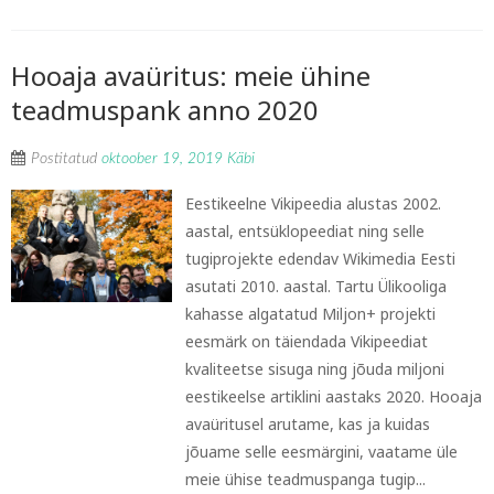
Hooaja avaüritus: meie ühine
teadmuspank anno 2020
Postitatud
oktoober 19, 2019
Käbi
Eestikeelne Vikipeedia alustas 2002.
aastal, entsüklopeediat ning selle
tugiprojekte edendav Wikimedia Eesti
asutati 2010. aastal. Tartu Ülikooliga
kahasse algatatud Miljon+ projekti
eesmärk on täiendada Vikipeediat
kvaliteetse sisuga ning jõuda miljoni
eestikeelse artiklini aastaks 2020. Hooaja
avaüritusel arutame, kas ja kuidas
jõuame selle eesmärgini, vaatame üle
meie ühise teadmuspanga tugip...