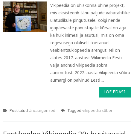
Vikipeedia on ühiskonna ühine projekt,
mis eksisteerib tänu paljude vabatahtlike
ulatuslikule pingutusele. Kõigi nende
igapäevaste panustajate kõrval on aga
ka hulk inimesi ja asutusi, mis on oma
tegevusega oluliselt toetanud
veebientsüklopeedia arengut. Nii on
alates 2017. aastast Wikimedia Eesti
välja andnud Vikipeedia sõbra
aunimetust. 2022. aasta Vikipeedia sõbra
aumärgi on pälvinud Eesti ...
LOE EDASI
Postitatud
Uncategorized
Tagged
vikipeedia sõber
Eestikeelne Vikipeedia 20: huvitavaid