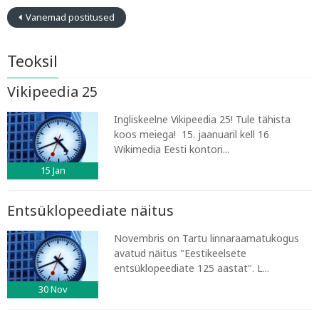
Vanemad postitused
Teoksil
Vikipeedia 25
Ingliskeelne Vikipeedia 25! Tule tähista
koos meiega! 15. jaanuaril kell 16
Wikimedia Eesti kontori...
15
Jan
Entsüklopeediate näitus
Novembris on Tartu linnaraamatukogus
avatud näitus "Eestikeelsete
entsüklopeediate 125 aastat". L...
30
Nov