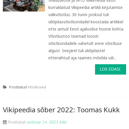
teaduskooli ja MTÜ Wikimedia Eesti
korraldatud Vikipeedia artikli kirjutamise
välkvõistlus. 30 tunni jooksul tuli
üliõpilasvõistkondadel koostada artikkel
ette antud Eesti ajaloolise hoone kohta.
Võistlustöö teemad loositi
võistkondadele vahetult enne võistluse
algust. Seejärel tuli üliõpilastel
ettenähtud aja raames mõelda väl...
LOE EDASI
Postitatud
Võistlused
Vikipeedia sõber 2022: Toomas Kukk
Postitatud
veebruar 14, 2023
Käbi