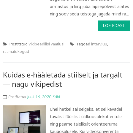
armastus ja kirg juba lapsepõlvest alates
ning soov seda teistega jagada mind ra...
LOE EDASI
Postitatud
Vikipeedilisi vaatlusi
Tagged
intervjuu
,
raamatukogud
Kuidas e-hääletada stiilselt ja targalt
— nagu vikipedist
Postitatud
juuli 16, 2020
Käbi
Ühel hetkel sai selgeks, et sel kevadel
tavalist füüsilist üldkoosolekut ei tule
ning peame täielikult orienteeruma
kaugosalusele. Kui videokonverentsi