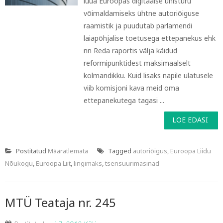
luua Euroopas digitaalse ühisturu
võimaldamiseks ühtne autoriõiguse
raamistik ja puudutab parlamendi
laiapõhjalise toetusega ettepanekus ehk
nn Reda raportis välja käidud
reformipunktidest maksimaalselt
kolmandikku. Kuid lisaks napile ulatusele
viib komisjoni kava meid oma
ettepanekutega tagasi ...
LOE EDASI
Postitatud
Määratlemata
Tagged
autoriõigus
,
Euroopa Liidu
Nõukogu
,
Euroopa Liit
,
lingimaks
,
tsensuurimasinad
MTÜ Teataja nr. 245