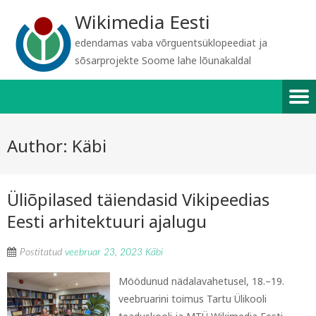
Wikimedia Eesti
edendamas vaba võrguentsüklopeediat ja
sõsarprojekte Soome lahe lõunakaldal
Author:
Käbi
Üliõpilased täiendasid Vikipeedias
Eesti arhitektuuri ajalugu
Postitatud
veebruar 23, 2023
Käbi
Möödunud nädalavahetusel, 18.–19.
veebruarini toimus Tartu Ülikooli