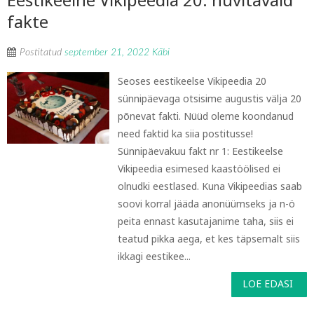
fakte
Postitatud
september 21, 2022
Käbi
Seoses eestikeelse Vikipeedia 20
sünnipäevaga otsisime augustis välja 20
põnevat fakti. Nüüd oleme koondanud
need faktid ka siia postitusse!
Sünnipäevakuu fakt nr 1: Eestikeelse
Vikipeedia esimesed kaastöölised ei
olnudki eestlased. Kuna Vikipeedias saab
soovi korral jääda anonüümseks ja n-ö
peita ennast kasutajanime taha, siis ei
teatud pikka aega, et kes täpsemalt siis
ikkagi eestikee...
LOE EDASI