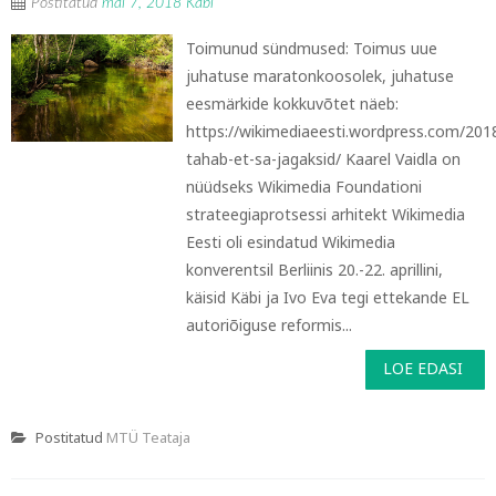
Postitatud
mai 7, 2018
Käbi
Toimunud sündmused: Toimus uue
juhatuse maratonkoosolek, juhatuse
eesmärkide kokkuvõtet näeb:
https://wikimediaeesti.wordpress.com/201
tahab-et-sa-jagaksid/ Kaarel Vaidla on
nüüdseks Wikimedia Foundationi
strateegiaprotsessi arhitekt Wikimedia
Eesti oli esindatud Wikimedia
konverentsil Berliinis 20.-22. aprillini,
käisid Käbi ja Ivo Eva tegi ettekande EL
autoriõiguse reformis...
LOE EDASI
Postitatud
MTÜ Teataja