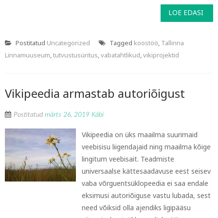
LOE EDASI
Postitatud
Uncategorized
Tagged
koostöö
,
Tallinna
Linnamuuseum
,
tutvustusüritus
,
vabatahtlikud
,
vikiprojektid
Vikipeedia armastab autoriõigust
Postitatud
märts 26, 2019
Käbi
Vikipeedia on üks maailma suurimaid
veebisisu liigendajaid ning maailma kõige
lingitum veebisait. Teadmiste
universaalse kättesaadavuse eest seisev
vaba võrguentsüklopeedia ei saa endale
eksimusi autoriõiguse vastu lubada, sest
need võiksid olla ajendiks ligipääsu