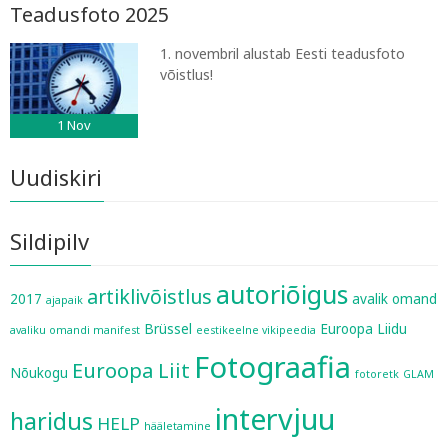
Teadusfoto 2025
1. novembril alustab Eesti teadusfoto
võistlus!
1
Nov
Uudiskiri
Sildipilv
autoriõigus
artiklivõistlus
2017
avalik omand
ajapaik
Brüssel
Euroopa Liidu
avaliku omandi manifest
eestikeelne vikipeedia
Fotograafia
Euroopa Liit
Nõukogu
fotoretk
GLAM
intervjuu
haridus
HELP
hääletamine