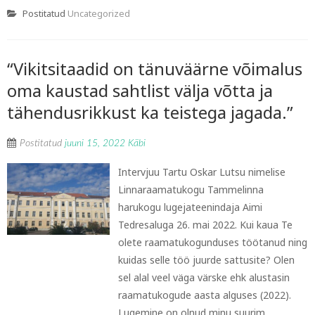
Postitatud
Uncategorized
“Vikitsitaadid on tänuväärne võimalus
oma kaustad sahtlist välja võtta ja
tähendusrikkust ka teistega jagada.”
Postitatud
juuni 15, 2022
Käbi
Intervjuu Tartu Oskar Lutsu nimelise
Linnaraamatukogu Tammelinna
harukogu lugejateenindaja Aimi
Tedresaluga 26. mai 2022. Kui kaua Te
olete raamatukogunduses töötanud ning
kuidas selle töö juurde sattusite? Olen
sel alal veel väga värske ehk alustasin
raamatukogude aasta alguses (2022).
Lugemine on olnud minu suurim