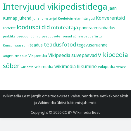
Intervjuud vikipedistidega
Jaan
Konverentsid
Künnap
juhend
juhendmaterjal
Keeletoimetamistalgud
looduspildid
mtüteataja
panoraamivabadus
lihttekst
praktika
pseudonüümid
pseudovote
romad
sõnavabadus
Tartu
teadusfotod
teadus
tegevusaruanne
Kunstimuuseum
vikipeedia
Vikipeedia suvepäevad
Vikipeedia
vaigistuskaebus
sõber
wikimedia liikumine
wikimedia
wikipedia
wikidata
wmee
Wikimedia Eesti järgib oma tegevuses
Vabaühenduste eetikakoodeksit
ja
Wikimedia üldist käitumisjuhendit
.
Copyright © 2026
CC BY Wikimedia Eesti