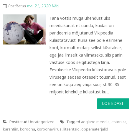
Postitatud
mai 21, 2020
Käbi
Täna võttis muga ühendust üks
meediakanal, et uurida, kuidas on
pandeemia mõjutanud Vikipeedia
külastatavust. Kuna see pole esimene
kord, kui mult midagi sellist küsitakse,
ega jää ilmselt ka viimaseks, siis panin
vastuse koos selgitustega kirja.
Eestikeelse Vikipeedia külastatavus pole
viirusega seoses otseselt tõusnud, sest
see on kogu aeg väga suur, st 30‒35
miljonit lehekülje külastust ku...
LOE EDASI
Postitatud
Uncategorized
Tagged
aeglane meedia
,
estonica
,
karantiin
,
koroona
,
koroonaviirus
,
litsentsid
,
õppematerjalid