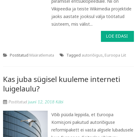
piiramisel entsüklopeediale. Nii on
Vikipeedia ja teiste Wikimedia projektide
jaoks aastate jooksul välja töötatud
süsteem, mis välist...
LOE EDASI
Postitatud
Määratlemata
Tagged
autoriõigus
,
Euroopa Liit
Kas juba sügisel kuuleme interneti
luigelaulu?
Postitatud
juuni 12, 2018
Käbi
Võib püüda leppida, et Euroopa
Komisjoni pakutud autoriõiguse
reformipakett ei vasta algsele lubadusele