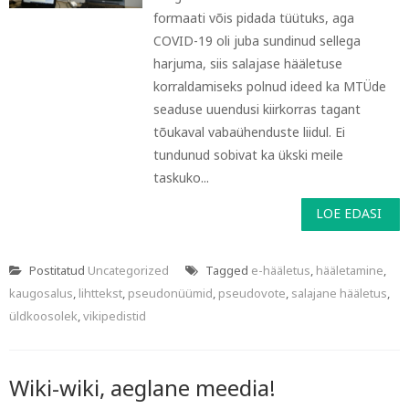
formaati võis pidada tüütuks, aga
COVID-19 oli juba sundinud sellega
harjuma, siis salajase hääletuse
korraldamiseks polnud ideed ka MTÜde
seaduse uuendusi kiirkorras tagant
tõukaval vabaühenduste liidul. Ei
tundunud sobivat ka ükski meile
taskuko...
LOE EDASI
Postitatud
Uncategorized
Tagged
e-hääletus
,
hääletamine
,
kaugosalus
,
lihttekst
,
pseudonüümid
,
pseudovote
,
salajane hääletus
,
üldkoosolek
,
vikipedistid
Wiki-wiki, aeglane meedia!