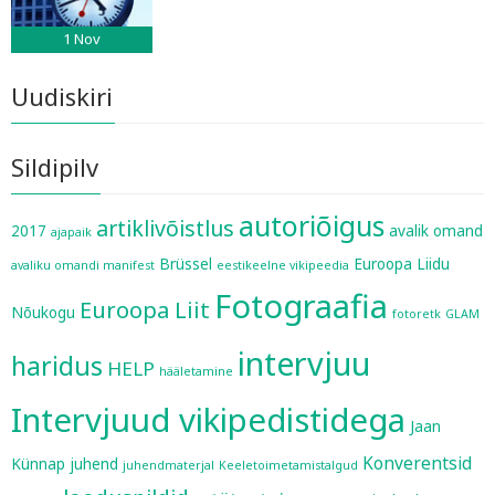
1
Nov
Uudiskiri
Sildipilv
autoriõigus
artiklivõistlus
2017
avalik omand
ajapaik
Brüssel
Euroopa Liidu
avaliku omandi manifest
eestikeelne vikipeedia
Fotograafia
Euroopa Liit
Nõukogu
fotoretk
GLAM
intervjuu
haridus
HELP
hääletamine
Intervjuud vikipedistidega
Jaan
Konverentsid
Künnap
juhend
juhendmaterjal
Keeletoimetamistalgud