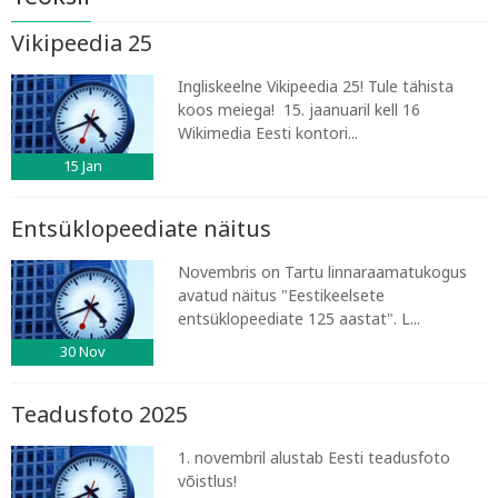
Vikipeedia 25
Ingliskeelne Vikipeedia 25! Tule tähista
koos meiega! 15. jaanuaril kell 16
Wikimedia Eesti kontori...
15
Jan
Entsüklopeediate näitus
Novembris on Tartu linnaraamatukogus
avatud näitus "Eestikeelsete
entsüklopeediate 125 aastat". L...
30
Nov
Teadusfoto 2025
1. novembril alustab Eesti teadusfoto
võistlus!