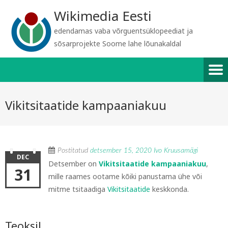
Wikimedia Eesti
edendamas vaba võrguentsüklopeediat ja
sõsarprojekte Soome lahe lõunakaldal
Vikitsitaatide kampaaniakuu
Postitatud
detsember 15, 2020
Ivo Kruusamägi
DEC
Detsember on
Vikitsitaatide kampaaniakuu
,
31
mille raames ootame kõiki panustama ühe või
mitme tsitaadiga
Vikitsitaatide
keskkonda.
Teoksil