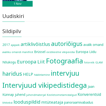
1
Nov
Uudiskiri
Sildipilv
autoriõigus
artiklivõistlus
2017
avalik omand
ajapaik
Brüssel
Euroopa Liidu
avaliku omandi manifest
eestikeelne vikipeedia
Fotograafia
Euroopa Liit
Nõukogu
fotoretk
GLAM
intervjuu
haridus
HELP
hääletamine
Intervjuud vikipedistidega
Jaan
Konverentsid
Künnap
juhend
juhendmaterjal
Keeletoimetamistalgud
looduspildid
mtüteataja
panoraamivabadus
lihttekst