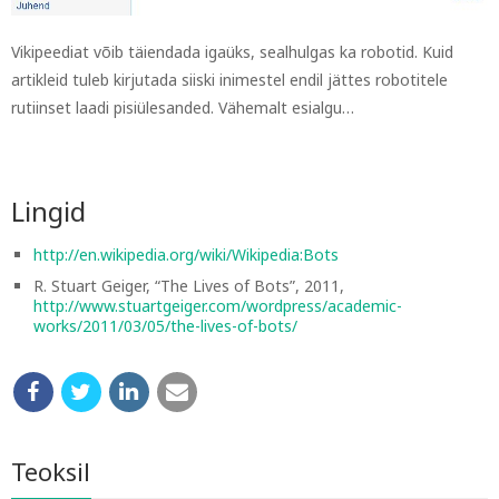
Vikipeediat võib täiendada igaüks, sealhulgas ka robotid. Kuid
artikleid tuleb kirjutada siiski inimestel endil jättes robotitele
rutiinset laadi pisiülesanded. Vähemalt esialgu…
Lingid
http://en.wikipedia.org/wiki/Wikipedia:Bots
R. Stuart Geiger, “The Lives of Bots”, 2011,
http://www.stuartgeiger.com/wordpress/academic-
works/2011/03/05/the-lives-of-bots/
Teoksil