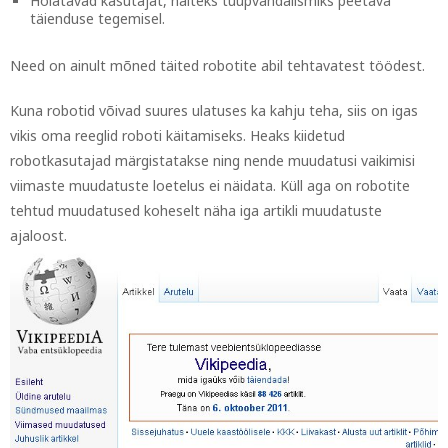
Hoiatavad kasutajat, näiteks tüüpvandalismiks peetava
täienduse tegemisel.
Need on ainult mõned täited robotite abil tehtavatest töödest.
Kuna robotid võivad suures ulatuses ka kahju teha, siis on igas
vikis oma reeglid roboti käitamiseks. Heaks kiidetud
robotkasutajad märgistatakse ning nende muudatusi vaikimisi
viimaste muudatuste loetelus ei näidata. Küll aga on robotite
tehtud muudatused koheselt näha iga artikli muudatuste
ajaloost.