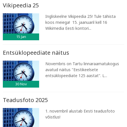
Vikipeedia 25
Ingliskeelne Vikipeedia 25! Tule tähista
koos meiega! 15. jaanuaril kell 16
Wikimedia Eesti kontori...
15
Jan
Entsüklopeediate näitus
Novembris on Tartu linnaraamatukogus
avatud näitus "Eestikeelsete
entsüklopeediate 125 aastat". L...
30
Nov
Teadusfoto 2025
1. novembril alustab Eesti teadusfoto
võistlus!