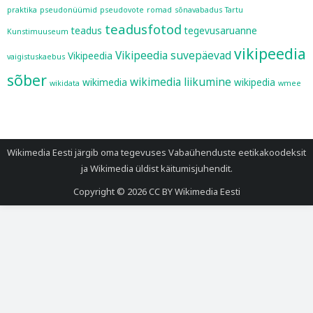
praktika
pseudonüümid
pseudovote
romad
sõnavabadus
Tartu
teadusfotod
teadus
tegevusaruanne
Kunstimuuseum
vikipeedia
Vikipeedia suvepäevad
Vikipeedia
vaigistuskaebus
sõber
wikimedia liikumine
wikimedia
wikipedia
wikidata
wmee
Wikimedia Eesti järgib oma tegevuses
Vabaühenduste eetikakoodeksit
ja
Wikimedia üldist käitumisjuhendit
.
Copyright © 2026
CC BY Wikimedia Eesti