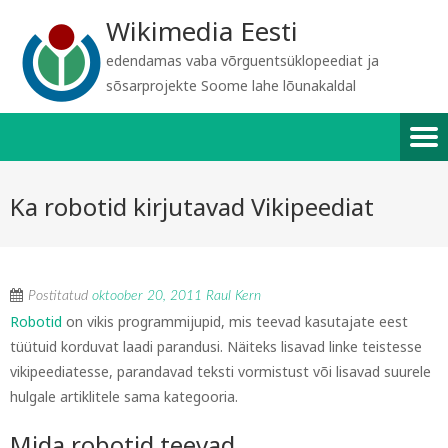
Wikimedia Eesti
edendamas vaba võrguentsüklopeediat ja
sõsarprojekte Soome lahe lõunakaldal
Ka robotid kirjutavad Vikipeediat
Postitatud
oktoober 20, 2011
Raul Kern
Robotid
on vikis programmijupid, mis teevad kasutajate eest
tüütuid korduvat laadi parandusi. Näiteks lisavad linke teistesse
vikipeediatesse, parandavad teksti vormistust või lisavad suurele
hulgale artiklitele sama kategooria.
Mida robotid teevad