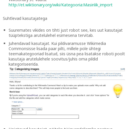
http://et.wiktionary.org/wiki/Kategooria:Masinlik_import
Suhtlevad kasutajatega
Suuremates vikides on tihti just robot see, kes uut kasutajat
tüüptekstiga arutelulehel esimesena tervitab.
Juhendavad kasutajat. Kui pildivaramusse Wikimedia
Commonsisse lisada paar pilti, millele pole ühtegi
teemakategooriad lisatud, siis üsna pea lisatakse roboti poolt
kasutaja arutelulehele soovitus/juhis oma pildid
kategoriseerida.