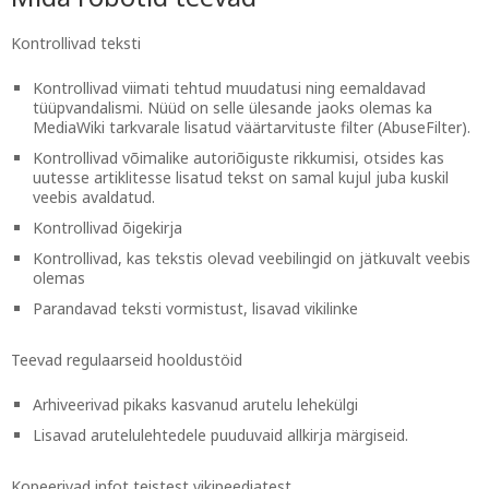
Kontrollivad teksti
Kontrollivad viimati tehtud muudatusi ning eemaldavad
tüüpvandalismi. Nüüd on selle ülesande jaoks olemas ka
MediaWiki tarkvarale lisatud väärtarvituste filter (AbuseFilter).
Kontrollivad võimalike autoriõiguste rikkumisi, otsides kas
uutesse artiklitesse lisatud tekst on samal kujul juba kuskil
veebis avaldatud.
Kontrollivad õigekirja
Kontrollivad, kas tekstis olevad veebilingid on jätkuvalt veebis
olemas
Parandavad teksti vormistust, lisavad vikilinke
Teevad regulaarseid hooldustöid
Arhiveerivad pikaks kasvanud arutelu lehekülgi
Lisavad arutelulehtedele puuduvaid allkirja märgiseid.
Kopeerivad infot teistest vikipeediatest