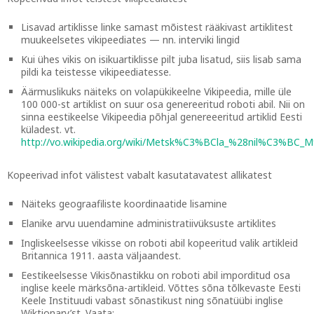
Lisavad artiklisse linke samast mõistest rääkivast artiklitest
muukeelsetes vikipeediates — nn. interviki lingid
Kui ühes vikis on isikuartiklisse pilt juba lisatud, siis lisab sama
pildi ka teistesse vikipeediatesse.
Äärmuslikuks näiteks on volapükikeelne Vikipeedia, mille üle
100 000-st artiklist on suur osa genereeritud roboti abil. Nii on
sinna eestikeelse Vikipeedia põhjal genereeeritud artiklid Eesti
küladest. vt.
http://vo.wikipedia.org/wiki/Metsk%C3%BCla_%28nil%C3%B
Kopeerivad infot välistest vabalt kasutatavatest allikatest
Näiteks geograafiliste koordinaatide lisamine
Elanike arvu uuendamine administratiivüksuste artiklites
Ingliskeelsesse vikisse on roboti abil kopeeritud valik artikleid
Britannica 1911. aasta väljaandest.
Eestikeelsesse Vikisõnastikku on roboti abil imporditud osa
inglise keele märksõna-artikleid. Võttes sõna tõlkevaste Eesti
Keele Instituudi vabast sõnastikust ning sõnatüübi inglise
Wiktionary’st. Vaata: