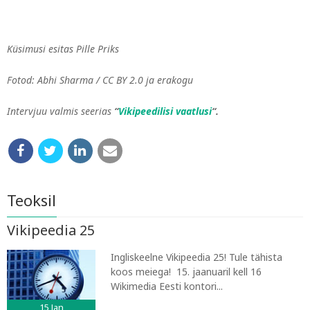
Küsimusi esitas Pille Priks
Fotod: Abhi Sharma / CC BY 2.0 ja
erakogu
Intervjuu valmis seerias
“
Vikipeedilisi vaatlusi
“.
Teoksil
Vikipeedia 25
Ingliskeelne Vikipeedia 25! Tule tähista
koos meiega! 15. jaanuaril kell 16
Wikimedia Eesti kontori...
15
Jan