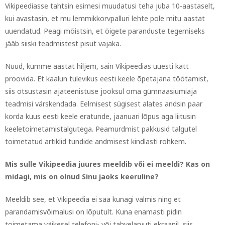
Vikipeediasse tahtsin esimesi muudatusi teha juba 10-aastaselt,
kui avastasin, et mu lemmikkorvpalluri lehte pole mitu aastat
uuendatud. Peagi mõistsin, et õigete paranduste tegemiseks
jääb siiski teadmistest pisut vajaka.
Nüüd, kümme aastat hiljem, sain Vikipeedias uuesti kätt
proovida. Et kaalun tulevikus eesti keele õpetajana töötamist,
siis otsustasin ajateenistuse jooksul oma gümnaasiumiaja
teadmisi värskendada. Eelmisest sügisest alates andsin paar
korda kuus eesti keele eratunde, jaanuari lõpus aga liitusin
keeletoimetamistalgutega. Peamurdmist pakkusid talgutel
toimetatud artiklid tundide andmisest kindlasti rohkem.
Mis sulle Vikipeedia juures meeldib või ei meeldi? Kas on
midagi, mis on olnud Sinu jaoks keeruline?
Meeldib see, et Vikipeedia ei saa kunagi valmis ning et
parandamisvõimalusi on lõputult. Kuna enamasti pidin
toimetama väikesel telefoni- või tahvelarvuti ekraanil, siis