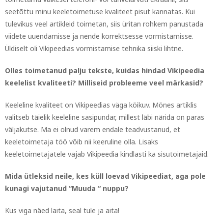
seetõttu minu keeletoimetuse kvaliteet pisut kannatas. Kui
tulevikus veel artikleid toimetan, siis üritan rohkem panustada
viidete uuendamisse ja nende korrektsesse vormistamisse.
Üldiselt oli Vikipeedias vormistamise tehnika siiski lihtne.
Olles toimetanud palju tekste, kuidas hindad Vikipeedia
keelelist
kvaliteeti? Milliseid probleeme veel märkasid?
Keeleline kvaliteet on Vikipeedias väga kõikuv. Mõnes artiklis
valitseb täielik keeleline sasipundar, millest läbi närida on paras
väljakutse. Ma ei olnud varem endale teadvustanud, et
keeletoimetaja töö võib nii keeruline olla. Lisaks
keeletoimetajatele vajab Vikipeedia kindlasti ka sisutoimetajaid.
Mida ütleksid neile, kes küll loevad Vikipeediat, aga pole
kunagi vajutanud
“Muuda “ nuppu?
Kus viga näed laita, seal tule ja aita!