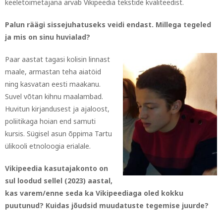
keeletoimetajana arvab Vikipeedia tekstide kvaliteedist.
Palun räägi sissejuhatuseks veidi endast. Millega tegeled
ja mis on sinu huvialad?
Paar aastat tagasi kolisin linnast
maale, armastan teha aiatöid
ning kasvatan eesti maakanu.
Suvel võtan kihnu maalambad.
Huvitun kirjandusest ja ajaloost,
poliitikaga hoian end samuti
kursis. Sügisel asun õppima Tartu
ülikooli etnoloogia erialale.
Vikipeedia kasutajakonto on
sul loodud sellel (2023) aastal,
kas varem/enne seda ka Vikipeediaga oled kokku
puutunud? Kuidas jõudsid muudatuste tegemise juurde?