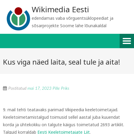
Wikimedia Eesti
edendamas vaba võrguentsüklopeediat ja
sõsarprojekte Soome lahe lõunakaldal
Kus viga näed laita, seal tule ja aita!
Postitatud
mai 17, 2023
Pille Priks
9. mail tehti teatavaks parimad Vikipeedia keeletoimetajad.
Keeletoimetamistalgud toimusid sellel aastal juba kuuendat
korda ja ühtekokku on talgute käigus toimetatud 2693 artiklit.
Talguid korraldab
Eesti Keeletoimetajate Liit
.