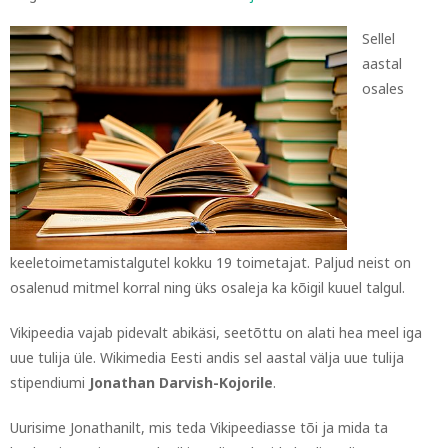
Sellel
aastal
osales
keeletoimetamistalgutel kokku 19 toimetajat. Paljud neist on
osalenud mitmel korral ning üks osaleja ka kõigil kuuel talgul.
Vikipeedia vajab pidevalt abikäsi, seetõttu on alati hea meel iga
uue tulija üle. Wikimedia Eesti andis sel aastal välja uue tulija
stipendiumi
Jonathan Darvish-Kojorile
.
Uurisime Jonathanilt, mis teda Vikipeediasse tõi ja mida ta