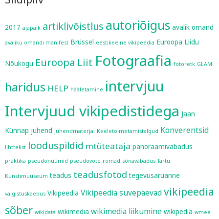
autoriõigus
artiklivõistlus
2017
avalik omand
ajapaik
Brüssel
Euroopa Liidu
avaliku omandi manifest
eestikeelne vikipeedia
Fotograafia
Euroopa Liit
Nõukogu
fotoretk
GLAM
intervjuu
haridus
HELP
hääletamine
Intervjuud vikipedistidega
Jaan
Konverentsid
Künnap
juhend
juhendmaterjal
Keeletoimetamistalgud
looduspildid
mtüteataja
panoraamivabadus
lihttekst
praktika
pseudonüümid
pseudovote
romad
sõnavabadus
Tartu
teadusfotod
teadus
tegevusaruanne
Kunstimuuseum
vikipeedia
Vikipeedia suvepäevad
Vikipeedia
vaigistuskaebus
sõber
wikimedia liikumine
wikimedia
wikipedia
wikidata
wmee