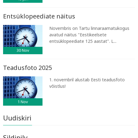
Entsüklopeediate näitus
Novembris on Tartu linnaraamatukogus
avatud näitus "Eestikeelsete
entsüklopeediate 125 aastat". L...
30
Nov
Teadusfoto 2025
1. novembril alustab Eesti teadusfoto
võistlus!
1
Nov
Uudiskiri
Sildipilv