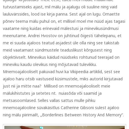
tutvustamiseks ajast, mil mälu ja ajalugu oli suuline ning vaid
lauluvärssides, lood ise kirja panna. Sest ajal on lugu. Omaette
põnev teema mälu puhul on, et millisel moel me nüüd ajas tagasi
vaatame ning kuidas erinevaid mälestusi ja minevikusündmusi
meenutame. Andrei Hvostov on juhtinud õigesti tähelepanu, et
me ei suuda ajaloos teatud asjadest üle olla ning see takistab
meid vaatamast sündmustele teaduslikust kõrgusest ning
objektiivselt. Minevikus käidud nüüdseks rohtunud teerajad on
mineviku kaudu olevikus ning mõjutavad tulevikku.
Mnemoajalooliselt pakuvad huvi ka Vikipeedia artiklid, sest see
ajaloo haru otsib vastuseid küsimustele, miks autorid kirjutavad
just nii ja mitte naa? Millised on mnemoajalooliselt meie
mälukihistutes ja setetes nt. nuiasõda või saamid ja
metsasoomlased. Selles vallas sattus mulle pihku
mnemoajalooline süvakäsitlus Catherine Gibsoni sulest ajaloo
ning mälu piirimailt, „Borderlines Between History And Memory“.