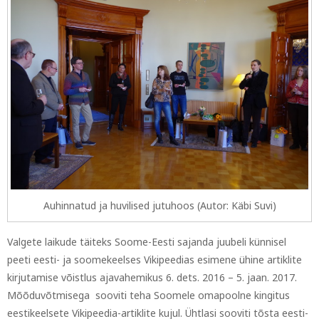
Auhinnatud ja huvilised jutuhoos (Autor: Käbi Suvi)
Valgete laikude täiteks Soome-Eesti sajanda juubeli künnisel
peeti eesti- ja soomekeelses Vikipeedias esimene ühine artiklite
kirjutamise võistlus ajavahemikus 6. dets. 2016 – 5. jaan. 2017.
Mõõduvõtmisega sooviti teha Soomele omapoolne kingitus
eestikeelsete Vikipeedia-artiklite kujul. Ühtlasi sooviti tõsta eesti-