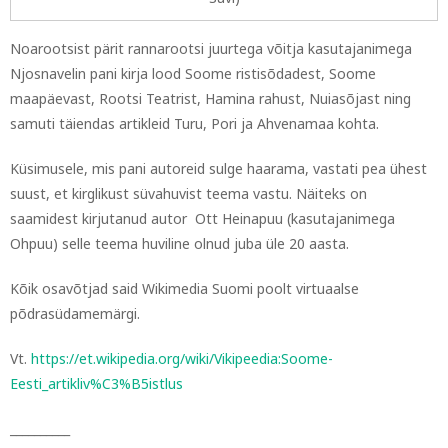
Noarootsist pärit rannarootsi juurtega võitja kasutajanimega
Njosnavelin pani kirja lood Soome ristisõdadest, Soome
maapäevast, Rootsi Teatrist, Hamina rahust, Nuiasõjast ning
samuti täiendas artikleid Turu, Pori ja Ahvenamaa kohta.
Küsimusele, mis pani autoreid sulge haarama, vastati pea ühest
suust, et kirglikust süvahuvist teema vastu. Näiteks on
saamidest kirjutanud autor Ott Heinapuu (kasutajanimega
Ohpuu) selle teema huviline olnud juba üle 20 aasta.
Kõik osavõtjad said Wikimedia Suomi poolt virtuaalse
põdrasüdamemärgi.
Vt.
https://et.wikipedia.org/wiki/Vikipeedia:Soome-
Eesti_artikliv%C3%B5istlus
__________