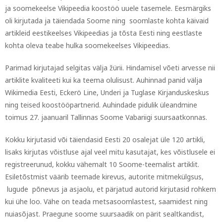
ja soomekeelse Vikipeedia koostöö uuele tasemele. Eesmärgiks
oli kirjutada ja täiendada Soome ning soomlaste kohta käivaid
artikleid eestikeelses Vikipeedias ja tõsta Eesti ning eestlaste
kohta oleva teabe hulka soomekeelses Vikipeedias.
Parimad kirjutajad selgitas välja žürii. Hindamisel võeti arvesse nii
artiklite kvaliteeti kui ka teema olulisust. Auhinnad panid välja
Wikimedia Eesti, Eckerö Line, Underi ja Tuglase Kirjanduskeskus
ning teised koostööpartnerid. Auhindade pidulik üleandmine
toimus 27. jaanuaril Tallinnas Soome Vabariigi suursaatkonnas.
Kokku kirjutasid või täiendasid Eesti 20 osalejat üle 120 artikli,
lisaks kirjutas võistluse ajal veel mitu kasutajat, kes võistlusele ei
registreerunud, kokku vähemalt 10 Soome-teemalist artiklit.
Esiletõstmist väärib teemade kirevus, autorite mitmekülgsus,
lugude põnevus ja asjaolu, et pärjatud autorid kirjutasid rohkem
kui ühe loo. Vähe on teada metsasoomlastest, saamidest ning
nuiasõjast. Praegune soome suursaadik on pärit sealtkandist,