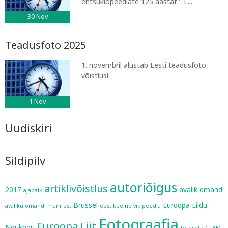
entsüklopeediate 125 aastat". L...
30
Nov
Teadusfoto 2025
1. novembril alustab Eesti teadusfoto
võistlus!
1
Nov
Uudiskiri
Sildipilv
autoriõigus
artiklivõistlus
2017
avalik omand
ajapaik
Brüssel
Euroopa Liidu
avaliku omandi manifest
eestikeelne vikipeedia
Fotograafia
Euroopa Liit
Nõukogu