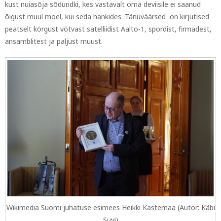
kust nuiasõja sõduridki, kes vastavalt oma deviisile ei saanud
õigust muul moel, kui seda hankides. Tänuväärsed on kirjutised
peatselt kõrgust võtvast satelliidist Aalto-1, spordist, firmadest,
ansamblitest ja paljust muust.
Wikimedia Suomi juhatuse esimees Heikki Kastemaa (Autor: Käbi
Suvi)