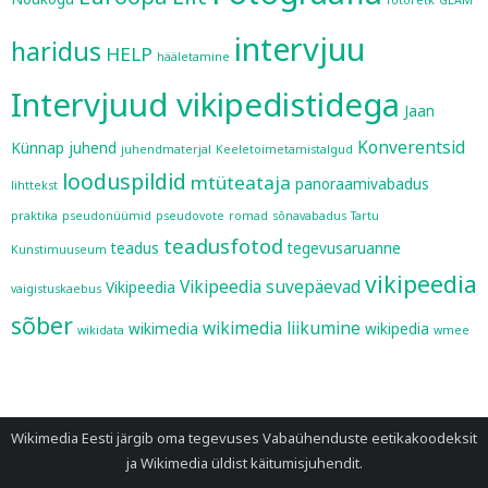
fotoretk
GLAM
intervjuu
haridus
HELP
hääletamine
Intervjuud vikipedistidega
Jaan
Konverentsid
Künnap
juhend
juhendmaterjal
Keeletoimetamistalgud
looduspildid
mtüteataja
panoraamivabadus
lihttekst
praktika
pseudonüümid
pseudovote
romad
sõnavabadus
Tartu
teadusfotod
teadus
tegevusaruanne
Kunstimuuseum
vikipeedia
Vikipeedia suvepäevad
Vikipeedia
vaigistuskaebus
sõber
wikimedia liikumine
wikimedia
wikipedia
wikidata
wmee
Wikimedia Eesti järgib oma tegevuses
Vabaühenduste eetikakoodeksit
ja
Wikimedia üldist käitumisjuhendit
.