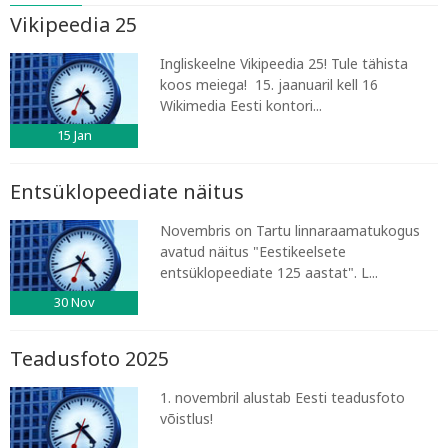
Vikipeedia 25
Ingliskeelne Vikipeedia 25! Tule tähista
koos meiega! 15. jaanuaril kell 16
Wikimedia Eesti kontori...
15
Jan
Entsüklopeediate näitus
Novembris on Tartu linnaraamatukogus
avatud näitus "Eestikeelsete
entsüklopeediate 125 aastat". L...
30
Nov
Teadusfoto 2025
1. novembril alustab Eesti teadusfoto
võistlus!