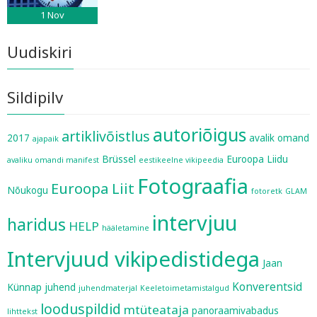
1
Nov
Uudiskiri
Sildipilv
autoriõigus
artiklivõistlus
2017
avalik omand
ajapaik
Brüssel
Euroopa Liidu
avaliku omandi manifest
eestikeelne vikipeedia
Fotograafia
Euroopa Liit
Nõukogu
fotoretk
GLAM
intervjuu
haridus
HELP
hääletamine
Intervjuud vikipedistidega
Jaan
Konverentsid
Künnap
juhend
juhendmaterjal
Keeletoimetamistalgud
looduspildid
mtüteataja
panoraamivabadus
lihttekst