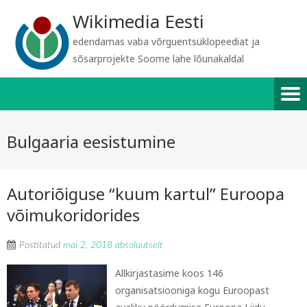
Wikimedia Eesti
edendamas vaba võrguentsüklopeediat ja
sõsarprojekte Soome lahe lõunakaldal
Bulgaaria eesistumine
Autoriõiguse “kuum kartul” Euroopa
võimu­koridorides
Postitatud
mai 2, 2018
absoluutselt
Allkirjastasime koos 146
organisatsiooniga kogu Euroopast