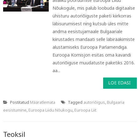
avaliku pöördumise Euroopa Liidu
Nõukogule, mis palub loobuda digitaalse
ühisturu autoriõiguste paketi kiirkorras
läbisurumisest ning kutsub üles mitte
andma eesistujamaale Bulgaariale
kiirustades mandaati selle läbirääkimiste
alustamiseks Euroopa Parlamendiga.
Euroopa Komisjon esitas oma kavandi
autoriõiguse muudatuste paketiks 2016.
aa...
LOE EDASI
Postitatud
Määratlemata
Tagged
autoriõigus
,
Bulgaaria
eesistumine
,
Euroopa Liidu Nõukogu
,
Euroopa Liit
Teoksil