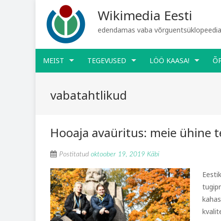
Wikimedia Eesti
edendamas vaba võrguentsüklopeediat
MEIST
TEGEVUSED
LÖÖ KAASA!
Õ
vabatahtlikud
Hooaja avaüritus: meie ühine
Postitatud
oktoober 19, 2019
Käbi
Eesti
tugip
kahas
kvali