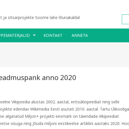
 ja sõsarprojekte Soome lahe lõunakaldal
PPEMATERJALID
KONTAKT
ANNETA
 teadmuspank anno 2020
keelne Vikipeedia alustas 2002. aastal, entsüklopeediat ning selle
rojekte edendav Wikimedia Eesti asutati 2010. aastal. Tartu Ülikooliga
se algatatud Miljon+ projekti eesmärk on täiendada Vikipeediat
teetse sisuga ning jõuda miljoni eestikeelse artiklini aastaks 2020. Ho