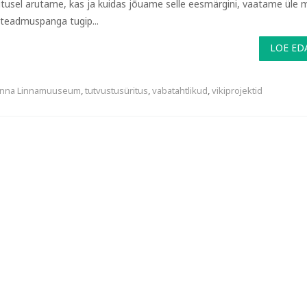
itusel arutame, kas ja kuidas jõuame selle eesmärgini, vaatame üle 
 teadmuspanga tugip...
LOE ED
linna Linnamuuseum
,
tutvustusüritus
,
vabatahtlikud
,
vikiprojektid