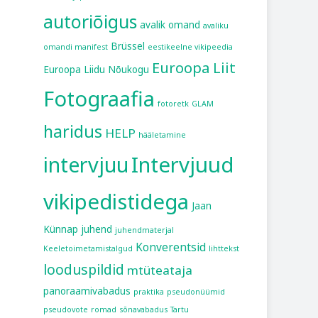
autoriõigus
avalik omand
avaliku
Brüssel
omandi manifest
eestikeelne vikipeedia
Euroopa Liit
Euroopa Liidu Nõukogu
Fotograafia
fotoretk
GLAM
haridus
HELP
hääletamine
intervjuu
Intervjuud
vikipedistidega
Jaan
Künnap
juhend
juhendmaterjal
Konverentsid
Keeletoimetamistalgud
lihttekst
looduspildid
mtüteataja
panoraamivabadus
praktika
pseudonüümid
pseudovote
romad
sõnavabadus
Tartu