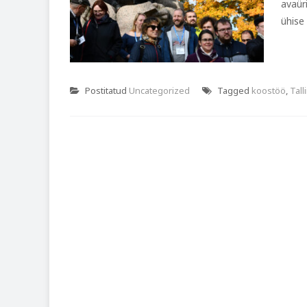
avaür
ühise
Postitatud
Uncategorized
Tagged
koostöö
,
Tal