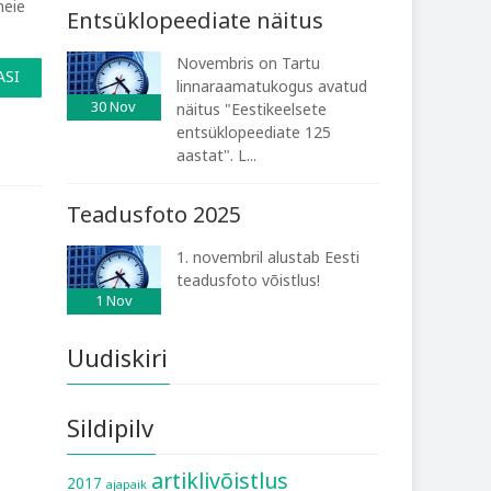
meie
Entsüklopeediate näitus
Novembris on Tartu
ASI
linnaraamatukogus avatud
30
Nov
näitus "Eestikeelsete
entsüklopeediate 125
aastat". L...
Teadusfoto 2025
1. novembril alustab Eesti
teadusfoto võistlus!
1
Nov
Uudiskiri
Sildipilv
artiklivõistlus
2017
ajapaik