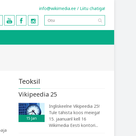
info@wikimedia.ee
/
Liitu chatiga!
Teoksil
Vikipeedia 25
Ingliskeelne Vikipeedia 25!
Tule tähista koos meiega!
15
Jan
15. jaanuaril kell 16
Wikimedia Eesti kontori...
oaja