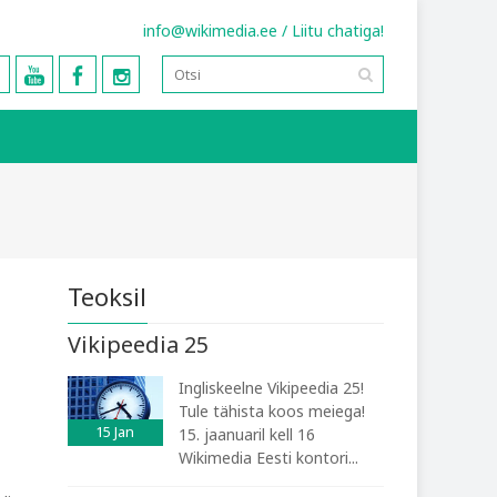
info@wikimedia.ee
/
Liitu chatiga!
Teoksil
Vikipeedia 25
Ingliskeelne Vikipeedia 25!
Tule tähista koos meiega!
15
Jan
15. jaanuaril kell 16
Wikimedia Eesti kontori...