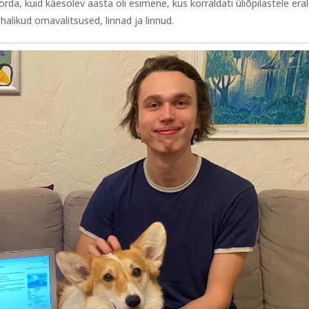
rda, kuid käesolev aasta oli esimene, kus korraldati üliõpilastele eral
alikud omavalitsused, linnad ja linnud.