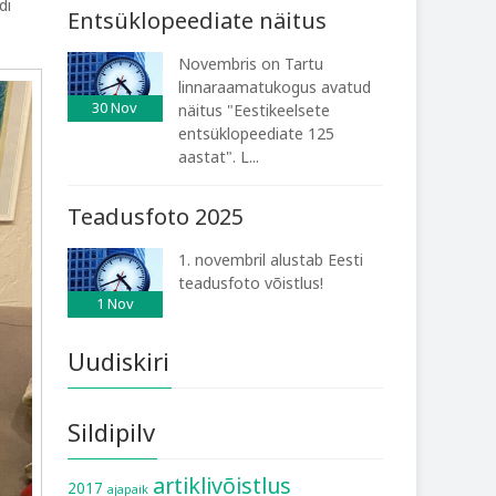
di
Entsüklopeediate näitus
Novembris on Tartu
linnaraamatukogus avatud
30
Nov
näitus "Eestikeelsete
entsüklopeediate 125
aastat". L...
Teadusfoto 2025
1. novembril alustab Eesti
teadusfoto võistlus!
1
Nov
Uudiskiri
Sildipilv
artiklivõistlus
2017
ajapaik