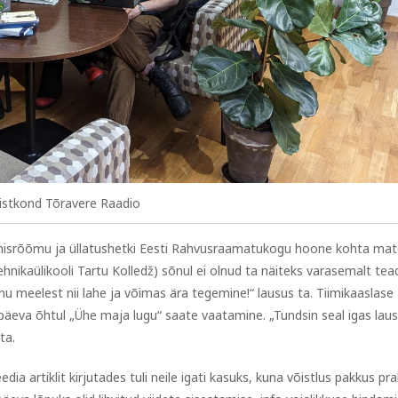
istkond Tõravere Raadio
dmisrõõmu ja üllatushetki Eesti Rahvusraamatukogu hoone kohta mate
nikaülikooli Tartu Kolledž) sõnul ei olnud ta näiteks varasemalt tead
nu meelest nii lahe ja võimas ära tegemine!“ lausus ta. Tiimikaaslase
upäeva õhtul „Ühe maja lugu“ saate vaatamine. „Tundsin seal igas lau
ta.
ia artiklit kirjutades tuli neile igati kasuks, kuna võistlus pakkus prak