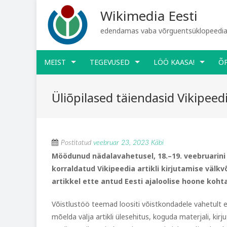
Wikimedia Eesti
edendamas vaba võrguentsüklopeediat
MEIST
TEGEVUSED
LÖÖ KAASA!
Õ
Üliõpilased täiendasid Vikipeed
Postitatud
veebruar 23, 2023
Käbi
Möödunud nädalavahetusel, 18.–19. veebruarini 
korraldatud Vikipeedia artikli kirjutamise välkv
artikkel ette antud Eesti ajaloolise hoone kohta
Võistlustöö teemad loositi võistkondadele vahetult en
mõelda välja artikli ülesehitus, koguda materjali, kir