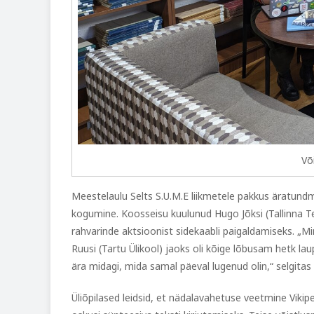
Võ
Meestelaulu Selts S.U.M.E liikmetele pakkus äratun
kogumine. Koosseisu kuulunud Hugo Jõksi (Tallinna Teh
rahvarinde aktsioonist sidekaabli paigaldamiseks. „Mi
Ruusi (Tartu Ülikool) jaoks oli kõige lõbusam hetk la
ära midagi, mida samal päeval lugenud olin,“ selgitas 
Üliõpilased leidsid, et nädalavahetuse veetmine Vikipeed