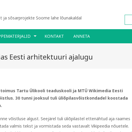
 ja sõsarprojekte Soome lahe lõunakaldal
PPEMATERJALID
KONTAKT
ANNETA
ias Eesti arhitektuuri ajalugu
toimus Tartu Ülikooli teaduskooli ja MTÜ Wikimedia Eesti
õistlus. 30 tunni jooksul tuli üliõpilasvõistkondadel koostada
.
ne võistluse algust. Seejärel tuli üliõpilastel ettenähtud aja raames
jutada valmis tekst ja vormistada seda vastavalt Vikipeedia nõuetele.