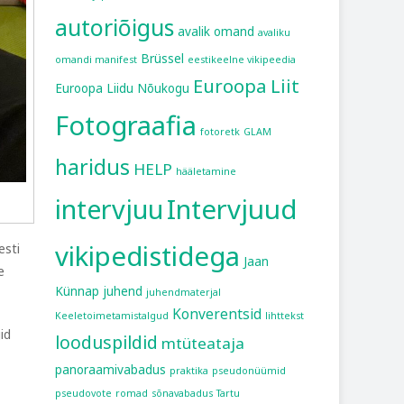
autoriõigus
avalik omand
avaliku
Brüssel
omandi manifest
eestikeelne vikipeedia
Euroopa Liit
Euroopa Liidu Nõukogu
Fotograafia
fotoretk
GLAM
haridus
HELP
hääletamine
intervjuu
Intervjuud
vikipedistidega
esti
Jaan
e
Künnap
juhend
juhendmaterjal
Konverentsid
Keeletoimetamistalgud
lihttekst
id
looduspildid
mtüteataja
panoraamivabadus
praktika
pseudonüümid
pseudovote
romad
sõnavabadus
Tartu