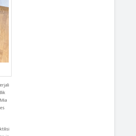
rjali
lik
 Mia
ses
tilisi