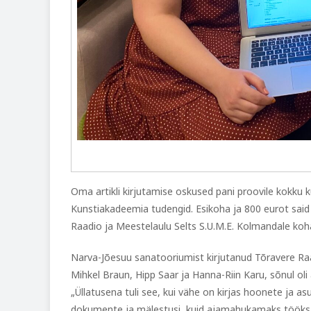
Oma artikli kirjutamise oskused pani proovile kokku kuu
Kunstiakadeemia tudengid. Esikoha ja 800 eurot said v
Raadio ja Meestelaulu Selts S.U.M.E. Kolmandale kohal
Narva-Jõesuu sanatooriumist kirjutanud Tõravere Raa
Mihkel Braun, Hipp Saar ja Hanna-Riin Karu, sõnul ol
„Üllatusena tuli see, kui vähe on kirjas hoonete ja as
dokumente ja mälestusi, kuid ajamahukamaks tööks j