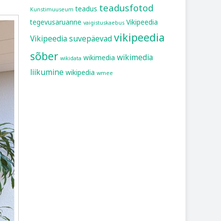
teadusfotod
teadus
Kunstimuuseum
tegevusaruanne
Vikipeedia
vaigistuskaebus
vikipeedia
Vikipeedia suvepäevad
sõber
wikimedia
wikimedia
wikidata
liikumine
wikipedia
wmee