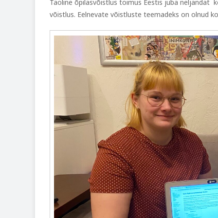
Taoline õpilasvõistlus toimus Eestis juba neljandat ko
võistlus. Eelnevate võistluste teemadeks on olnud koh