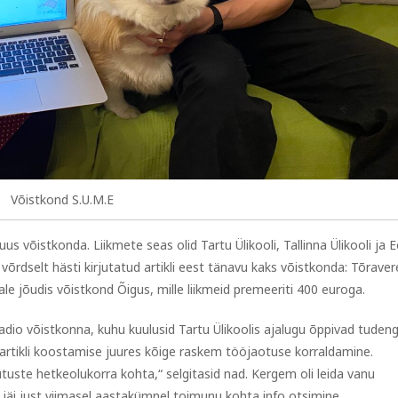
Võistkond S.U.M.E
s võistkonda. Liikmete seas olid Tartu Ülikooli, Tallinna Ülikooli ja E
õrdselt hästi kirjutatud artikli eest tänavu kaks võistkonda: Tõraver
e jõudis võistkond Õigus, mille liikmeid premeeriti 400 euroga.
dio võistkonna, kuhu kuulusid Tartu Ülikoolis ajalugu õppivad tudeng
i artikli koostamise juures kõige raskem tööjaotuse korraldamine.
utuste hetkeolukorra kohta,“ selgitasid nad. Kergem oli leida vanu
äi just viimasel aastakümnel toimunu kohta info otsimine.