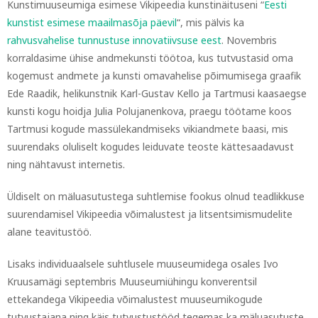
Kunstimuuseumiga esimese Vikipeedia kunstinäituseni “
Eesti
kunstist esimese maailmasõja päevil
“, mis pälvis ka
rahvusvahelise tunnustuse innovatiivsuse eest
. Novembris
korraldasime ühise andmekunsti töötoa, kus tutvustasid oma
kogemust andmete ja kunsti omavahelise põimumisega graafik
Ede Raadik, helikunstnik Karl-Gustav Kello ja Tartmusi kaasaegse
kunsti kogu hoidja Julia Polujanenkova, praegu töötame koos
Tartmusi kogude massülekandmiseks vikiandmete baasi, mis
suurendaks oluliselt kogudes leiduvate teoste kättesaadavust
ning nähtavust internetis.
Üldiselt on mäluasutustega suhtlemise fookus olnud teadlikkuse
suurendamisel Vikipeedia võimalustest ja litsentsimismudelite
alane teavitustöö.
Lisaks individuaalsele suhtlusele muuseumidega osales Ivo
Kruusamägi septembris Muuseumiühingu konverentsil
ettekandega Vikipeedia võimalustest muuseumikogude
tutvustajana ning käis tutvustustööd tegemas ka mäluasutuste