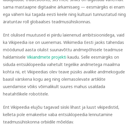
sama mastaapne digitaalne ärkamisaeg — eesmärgiks ei enam
ega vähem kui tagada eesti keele ning kultuuri tunnustatud ning
äratuntav roll globaalses teadmusühiskonnas.
Ent olulised muutused ei piirdu laienenud ambitsioonidega, vaid
ka Vikipeedia ise on uuenemas. Wikimedia Eesti jaoks tähendas
möödunud aasta olulist suunavõttu andmepõhisele teadmuse
haldamisele
Vikiandmete projekti
kaudu. Selle eesmärgiks on
siduda entsüklopeedia vahetult tegelike andmetega maailma
kohta nii, et Vikipeedias olev teave püsiks avalike andmekogude
baasil värskena kogu aeg ning olemasolevate artiklite
uuendamise võiks võimalikult suures mahus usaldada
heatahtlikele robotitele.
Ent Vikipeedia elujõu tagavad siiski lihast ja luust vikipedistid,
kelleta pole emakeelse vaba entsüklopeedia lennutamine
teadmusühiskonna orbiidile mõeldav.