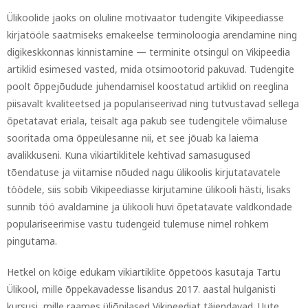
Ülikoolide jaoks on oluline motivaator tudengite Vikipeediasse
kirjatööle saatmiseks emakeelse terminoloogia arendamine ning
digikeskkonnas kinnistamine — terminite otsingul on Vikipeedia
artiklid esimesed vasted, mida otsimootorid pakuvad. Tudengite
poolt õppejõudude juhendamisel koostatud artiklid on reeglina
piisavalt kvaliteetsed ja populariseerivad ning tutvustavad sellega
õpetatavat eriala, teisalt aga pakub see tudengitele võimaluse
sooritada oma õppeülesanne nii, et see jõuab ka laiema
avalikkuseni. Kuna vikiartiklitele kehtivad samasugused
tõendatuse ja viitamise nõuded nagu ülikoolis kirjutatavatele
töödele, siis sobib Vikipeediasse kirjutamine ülikooli hästi, lisaks
sunnib töö avaldamine ja ülikooli huvi õpetatavate valdkondade
populariseerimise vastu tudengeid tulemuse nimel rohkem
pingutama.
Hetkel on kõige edukam vikiartiklite õppetöös kasutaja Tartu
Ülikool, mille õppekavadesse lisandus 2017. aastal hulganisti
kursusi, mille raames üliõpilased Vikipeediat täiendavad. Uute