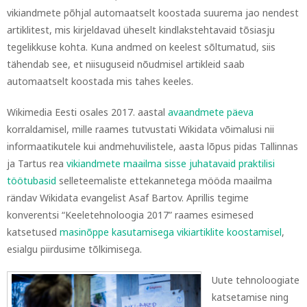
vikiandmete põhjal automaatselt koostada suurema jao nendest
artiklitest, mis kirjeldavad üheselt kindlakstehtavaid tõsiasju
tegelikkuse kohta. Kuna andmed on keelest sõltumatud, siis
tähendab see, et niisuguseid nõudmisel artikleid saab
automaatselt koostada mis tahes keeles.
Wikimedia Eesti osales 2017. aastal
avaandmete päeva
korraldamisel, mille raames tutvustati Wikidata võimalusi nii
informaatikutele kui andmehuvilistele, aasta lõpus pidas Tallinnas
ja Tartus rea
vikiandmete maailma sisse juhatavaid praktilisi
töötubasid
selleteemaliste ettekannetega mööda maailma
rändav Wikidata evangelist Asaf Bartov. Aprillis tegime
konverentsi “Keeletehnoloogia 2017” raames esimesed
katsetused
masinõppe kasutamisega vikiartiklite koostamisel
,
esialgu piirdusime tõlkimisega.
Uute tehnoloogiate
katsetamise ning