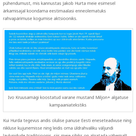
pühendumust, mis kannustas Jakob Hurta meie esimesel
ärkamisajal koondama eestimaalasi enneolematuks
rahvapärimuse kogumise aktsiooniks.
Ivo Kruusamägi koostatud varane mustand Miljon+ algatuse
kampaaniatekstiks
Kui Hurda tegevus andis olulise panuse Eesti eneseteadvuse ning
riikluse kujunemisse ning leidis oma üldrahvaliku väljundi
laulupidude traditsioonis, siis meie sihiks on algatada vähemalt