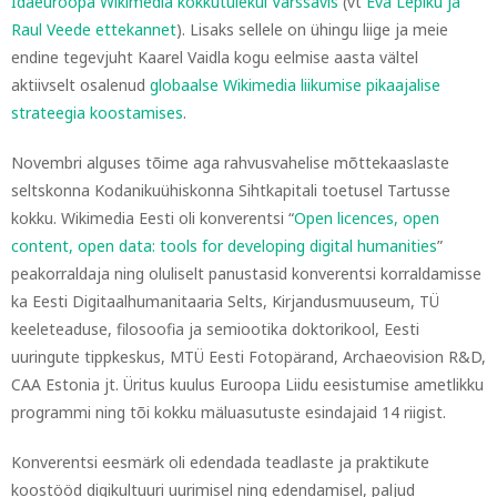
Idaeuroopa Wikimedia kokkutulekul Varssavis
(vt
Eva Lepiku ja
Raul Veede ettekannet
). Lisaks sellele on ühingu liige ja meie
endine tegevjuht Kaarel Vaidla kogu eelmise aasta vältel
aktiivselt osalenud
globaalse Wikimedia liikumise pikaajalise
strateegia koostamises
.
Novembri alguses tõime aga rahvusvahelise mõttekaaslaste
seltskonna Kodanikuühiskonna Sihtkapitali toetusel Tartusse
kokku. Wikimedia Eesti oli konverentsi “
Open licences, open
content, open data: tools for developing digital humanities
”
peakorraldaja ning oluliselt panustasid konverentsi korraldamisse
ka Eesti Digitaalhumanitaaria Selts, Kirjandusmuuseum, TÜ
keeleteaduse, filosoofia ja semiootika doktorikool, Eesti
uuringute tippkeskus, MTÜ Eesti Fotopärand,
Archaeovision R&D,
CAA Estonia
jt. Üritus kuulus Euroopa Liidu eesistumise ametlikku
programmi ning tõi kokku mäluasutuste esindajaid 14 riigist.
Konverentsi eesmärk oli edendada teadlaste ja praktikute
koostööd digikultuuri uurimisel ning edendamisel, paljud