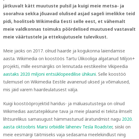
jätkuvalt kätt muutuste pulsil ja kuigi meie metsa- ja
soorahva sekka jõuavad olulised asjad sageli imelikke teid
pidi, hoolitseb Wikimedia Eesti selle eest, et vähemalt
meie valdkonnas toimuks pöördelised muutused vastavalt
meie väärtustele ja ettekujutusele tulevikust.
Meie jaoks on 2017. olnud haarde ja kogukonna laiendamise
aasta. Wikimedia on koostöös Tartu Ülikooliga algatanud Miljon+
projekti, mille eesmärgiks on lennutada eestikeelne Vikipeedia
aastaks 2020 miljoni entsüklopeedilise ühikuni
. Selle koostöö
tulemusel on Wikimedia Eestile avanenud uksed ja võimalused,
mis jäid varem haardeulatusest välja.
Kuigi koostööprojektid haridus- ja mäluasutustega on olnud
Wikimedias aastatepikkune tava ja meie plaanid ei tekita ilmselt
lihtsurelikus samasugust hämmastunud äratundmist nagu
2020.
aasta oktoobris Marsi orbiidile lähenev Tesla Roadster
, siiski on
meie eesmärgi täitmiseks vaja sedasama meelekindlust ning