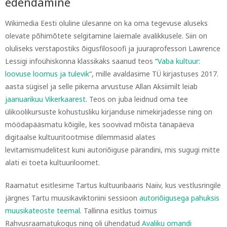
edendamine
Wikimedia Eesti oluline ülesanne on ka oma tegevuse aluseks
olevate põhimõtete selgitamine laiemale avalikkusele. Siin on
oluliseks verstapostiks õigusfilosoofi ja juuraprofessori Lawrence
Lessigi infoühiskonna klassikaks saanud teos “
Vaba kultuur:
loovuse loomus ja tulevik
“, mille avaldasime TÜ kirjastuses 2017.
aasta sügisel ja selle pikema arvustuse Allan Aksiimilt leiab
jaanuarikuu Vikerkaarest
. Teos on juba leidnud oma tee
ülikoolikursuste kohustusliku kirjanduse nimekirjadesse ning on
möödapääsmatu kõigile, kes soovivad mõista tänapäeva
digitaalse kultuuritootmise dilemmasid alates
levitamismudelitest kuni autoriõiguse pärandini, mis sugugi mitte
alati ei toeta kultuuriloomet.
Raamatut esitlesime Tartus kultuuribaaris Naiiv, kus vestlusringile
järgnes Tartu muusikaviktoriini sessioon
autoriõigusega pahuksis
muusikateoste teemal
. Tallinna esitlus toimus
Rahvusraamatukogus ning oli ühendatud
Avaliku omandi