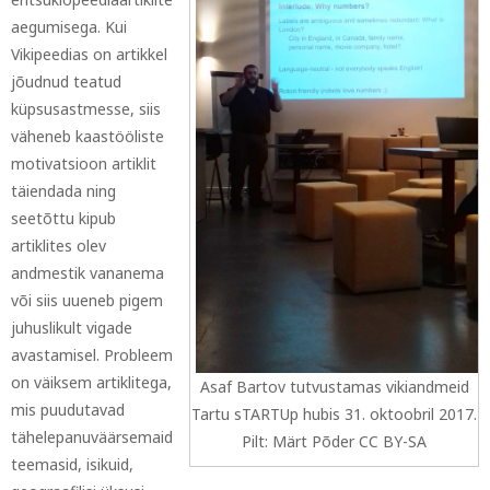
aegumisega. Kui
Vikipeedias on artikkel
jõudnud teatud
küpsusastmesse, siis
väheneb kaastööliste
motivatsioon artiklit
täiendada ning
seetõttu kipub
artiklites olev
andmestik vananema
või siis uueneb pigem
juhuslikult vigade
avastamisel. Probleem
on väiksem artiklitega,
Asaf Bartov tutvustamas vikiandmeid
mis puudutavad
Tartu sTARTUp hubis 31. oktoobril 2017.
tähelepanuväärsemaid
Pilt: Märt Põder CC BY-SA
teemasid, isikuid,