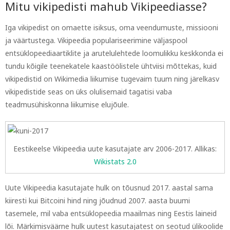
Mitu vikipedisti mahub Vikipeediasse?
Iga vikipedist on omaette isiksus, oma veendumuste, missiooni
ja väärtustega. Vikipeedia populariseerimine väljaspool
entsüklopeediaartiklite ja arutelulehtede loomulikku keskkonda ei
tundu kõigile teenekatele kaastöölistele ühtviisi mõttekas, kuid
vikipedistid on Wikimedia liikumise tugevaim tuum ning järelkasv
vikipedistide seas on üks olulisemaid tagatisi vaba
teadmusühiskonna liikumise elujõule.
Eestikeelse Vikipeedia uute kasutajate arv 2006-2017. Allikas:
Wikistats 2.0
Uute Vikipeedia kasutajate hulk on tõusnud 2017. aastal sama
kiiresti kui Bitcoini hind ning jõudnud 2007. aasta buumi
tasemele, mil vaba entsüklopeedia maailmas ning Eestis laineid
lõi. Märkimisväärne hulk uutest kasutajatest on seotud ülikoolide