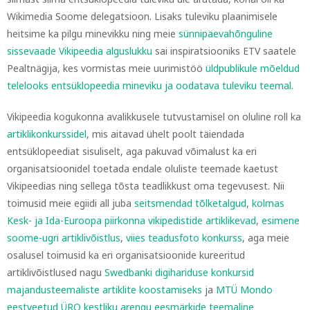
Wikimedia Soome delegatsioon. Lisaks tuleviku plaanimisele
heitsime ka pilgu minevikku ning meie
sünnipäevahõnguline
sissevaade Vikipeedia alguslukku
sai inspiratsiooniks ETV saatele
Pealtnägija, kes vormistas meie uurimistöö
üldpublikule mõeldud
telelooks entsüklopeedia mineviku ja oodatava tuleviku teemal
.
Vikipeedia kogukonna avalikkusele tutvustamisel on oluline roll ka
artiklikonkurssidel
, mis aitavad ühelt poolt täiendada
entsüklopeediat sisuliselt, aga pakuvad võimalust ka eri
organisatsioonidel toetada endale oluliste teemade kaetust
Vikipeedias ning sellega tõsta teadlikkust oma tegevusest. Nii
toimusid meie egiidi all juba
seitsmendad tõlketalgud
,
kolmas
Kesk- ja Ida-Euroopa piirkonna vikipedistide artiklikevad
,
esimene
soome-ugri artiklivõistlus
,
viies teadusfoto konkurss
, aga meie
osalusel toimusid ka eri organisatsioonide kureeritud
artiklivõistlused nagu
Swedbanki digihariduse konkursid
majandusteemaliste artiklite koostamiseks
ja
MTÜ Mondo
eestveetud ÜRO kestliku arengu eesmärkide teemaline