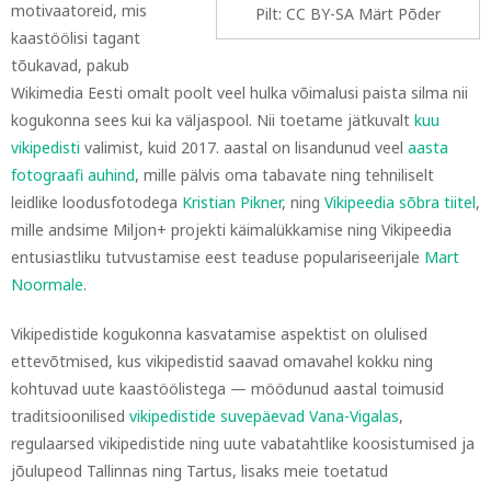
motivaatoreid, mis
Pilt: CC BY-SA Märt Põder
kaastöölisi tagant
tõukavad, pakub
Wikimedia Eesti omalt poolt veel hulka võimalusi paista silma nii
kogukonna sees kui ka väljaspool. Nii toetame jätkuvalt
kuu
vikipedisti
valimist, kuid 2017. aastal on lisandunud veel
aasta
fotograafi auhind
, mille pälvis oma tabavate ning tehniliselt
leidlike loodusfotodega
Kristian Pikner
, ning
Vikipeedia sõbra tiitel
,
mille andsime Miljon+ projekti käimalükkamise ning Vikipeedia
entusiastliku tutvustamise eest teaduse populariseerijale
Mart
Noormale
.
Vikipedistide kogukonna kasvatamise aspektist on olulised
ettevõtmised, kus vikipedistid saavad omavahel kokku ning
kohtuvad uute kaastöölistega — möödunud aastal toimusid
traditsioonilised
vikipedistide suvepäevad Vana-Vigalas
,
regulaarsed vikipedistide ning uute vabatahtlike koosistumised ja
jõulupeod Tallinnas ning Tartus, lisaks meie toetatud