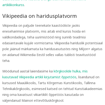
artiklikonkurss
.
Vikipeedia on haridusplatvorm
Vikipeedia on paljude teenekate kaastööliste jaoks
eneseharimise platvorm, mis aitab end kursis hoida eri
valdkondadega, teha uurimistööd ning sunnib teadmisi
edasiantavale kujule vormistama. Vikipeedia hariduslik potentsiaal
pole jäänud märkamata ka haridusasutustes ning Miljon+ algatus
on aidanud Wikimedia Eestil selles vallas tublisti teavitustööd
teha.
Möödunud aastal laiendasime ka
kõrgkoolide hulka, mis
kasutavad Vikipeedia artikli kirjutamist õppetöös
, lisandunud on
kursused Maaülikoolis, Tartu Kõrgemas Kunstikoolis, Tallinna
Tehnikakõrgkoolis, esimesed katsed on tehtud Kunstiakadeemias
ning oma kavatsust vikiartiklit õppetöös kasutada on
väljendanud Mainori ettevõtluskõrgkool.