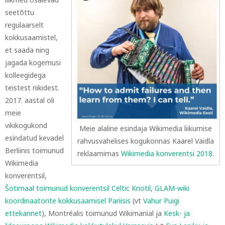
seetõttu
regulaarselt
kokkusaamistel,
et saada ning
jagada kogemusi
kolleegidega
teistest riikidest.
2017. aastal oli
meie
vikikogukond
Meie alaline esindaja Wikimedia liikumise
esindatud kevadel
rahvusvahelises kogukonnas Kaarel Vaidla
Berliinis toimunud
reklaamimas
Wikimedia konverentsi 2018
.
Wikimedia
konverentsil,
Šotimaal toimunud konverentsil Celtic Knotil
,
GLAM-wiki
koordinaatorite kokkusaamisel Pariisis
(vt
Vahur Puigi
ettekannet
), Montréalis toimunud Wikimanial ja
Kesk- ja