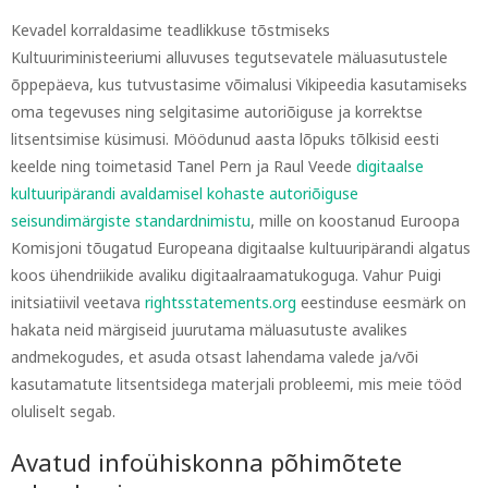
Kevadel korraldasime teadlikkuse tõstmiseks
Kultuuriministeeriumi alluvuses tegutsevatele mäluasutustele
õppepäeva, kus tutvustasime võimalusi Vikipeedia kasutamiseks
oma tegevuses ning selgitasime autoriõiguse ja korrektse
litsentsimise küsimusi. Möödunud aasta lõpuks tõlkisid eesti
keelde ning toimetasid Tanel Pern ja Raul Veede
digitaalse
kultuuripärandi avaldamisel kohaste autoriõiguse
seisundimärgiste standardnimistu
, mille on koostanud Euroopa
Komisjoni tõugatud Europeana digitaalse kultuuripärandi algatus
koos ühendriikide avaliku digitaalraamatukoguga. Vahur Puigi
initsiatiivil veetava
rightsstatements.org
eestinduse eesmärk on
hakata neid märgiseid juurutama mäluasutuste avalikes
andmekogudes, et asuda otsast lahendama valede ja/või
kasutamatute litsentsidega materjali probleemi, mis meie tööd
oluliselt segab.
Avatud infoühiskonna põhimõtete