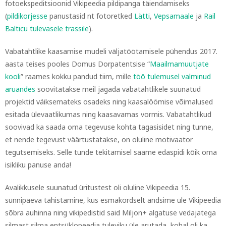
fotoekspeditsioonid Vikipeedia pildipanga täiendamiseks
(
pildikorjesse
panustasid nt fotoretked
Lätti
,
Vepsamaale
ja
Rail
Balticu tulevasele trassile
).
Vabatahtlike kaasamise mudeli väljatöötamisele pühendus 2017.
aasta teises pooles Domus Dorpatentsise “
Maailmamuutjate
kooli
” raames kokku pandud tiim, mille
töö tulemusel valminud
aruandes
soovitatakse meil jagada vabatahtlikele suunatud
projektid väiksemateks osadeks ning kaasalöömise võimalused
esitada ülevaatlikumas ning kaasavamas vormis. Vabatahtlikud
soovivad ka saada oma tegevuse kohta tagasisidet ning tunne,
et nende tegevust väärtustatakse, on oluline motivaator
tegutsemiseks. Selle tunde tekitamisel saame edaspidi kõik oma
isikliku panuse anda!
Avalikkusele suunatud üritustest oli oluline Vikipeedia 15.
sünnipäeva tähistamine, kus esmakordselt andsime üle Vikipeedia
sõbra auhinna ning vikipedistid said Miljon+ algatuse vedajatega
silmast silma entsüklopeedia tuleviku üle arutada, kohal oli ka