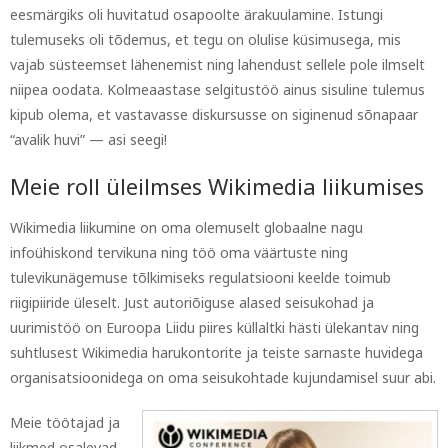
eesmärgiks oli huvitatud osapoolte ärakuulamine. Istungi
tulemuseks oli tõdemus, et tegu on olulise küsimusega, mis
vajab süsteemset lähenemist ning lahendust sellele pole ilmselt
niipea oodata. Kolmeaastase selgitustöö ainus sisuline tulemus
kipub olema, et vastavasse diskursusse on siginenud sõnapaar
“avalik huvi” — asi seegi!
Meie roll üleilmses Wikimedia liikumises
Wikimedia liikumine on oma olemuselt globaalne nagu
infoühiskond tervikuna ning töö oma väärtuste ning
tulevikunägemuse tõlkimiseks regulatsiooni keelde toimub
riigipiiride üleselt. Just autoriõiguse alased seisukohad ja
uurimistöö on Euroopa Liidu piires küllaltki hästi ülekantav ning
suhtlusest Wikimedia harukontorite ja teiste sarnaste huvidega
organisatsioonidega on oma seisukohtade kujundamisel suur abi.
Meie töötajad ja
liikmed osalevad