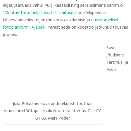
algas jaanuaris Vahur Puigi kaasabil ning selle esimene samm oli
“Muutuv Tartu neljas vaates” näitusepiltide
Vikipeedias
kättesaadavaks tegemine koos avaldamisega
ühisloomelisel
fotoplatvormil Ajapaik
. Pärast seda on koostöö jätkunud tõusvas
joones.
Suvel
jõudsime
Tartmusi ja
Eesti
Julia Polujanenkova andmekunsti töötoas
muuseumitöötaja seisukohta tutvustamas. Pilt: CC
BY-SA Märt Põder