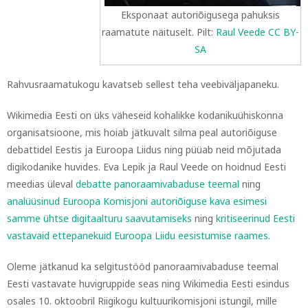
Eksponaat autoriõigusega pahuksis
raamatute näituselt. Pilt:
Raul Veede CC BY-
SA
Rahvusraamatukogu kavatseb sellest teha veebiväljapaneku.
Wikimedia Eesti on üks väheseid kohalikke kodanikuühiskonna
organisatsioone, mis hoiab jätkuvalt silma peal autoriõiguse
debattidel Eestis ja Euroopa Liidus ning püüab neid mõjutada
digikodanike huvides. Eva Lepik ja Raul Veede on hoidnud Eesti
meedias üleval
debatte panoraamivabaduse teemal
ning
analüüsinud Euroopa Komisjoni autoriõiguse kava esimesi
samme ühtse digitaalturu saavutamiseks
ning
kritiseerinud Eesti
vastavaid ettepanekuid Euroopa Liidu eesistumise raames
.
Oleme jätkanud ka selgitustööd panoraamivabaduse teemal
Eesti vastavate huvigruppide seas ning Wikimedia Eesti esindus
osales 10. oktoobril Riigikogu kultuurikomisjoni istungil, mille