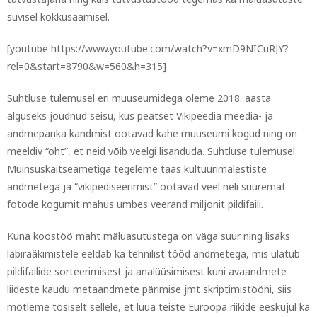
suvisel kokkusaamisel.
[youtube https://www.youtube.com/watch?v=xmD9NICuRJY?
rel=0&start=8790&w=560&h=315]
Suhtluse tulemusel eri muuseumidega oleme 2018. aasta
alguseks jõudnud seisu, kus peatset Vikipeedia meedia- ja
andmepanka kandmist ootavad kahe muuseumi kogud ning on
meeldiv “oht”, et neid võib veelgi lisanduda. Suhtluse tulemusel
Muinsuskaitseametiga tegeleme taas kultuurimälestiste
andmetega ja “vikipediseerimist” ootavad veel neli suuremat
fotode kogumit mahus umbes veerand miljonit pildifaili.
Kuna koostöö maht mäluasutustega on väga suur ning lisaks
läbirääkimistele eeldab ka tehnilist tööd andmetega, mis ulatub
pildifailide sorteerimisest ja analüüsimisest kuni avaandmete
liideste kaudu metaandmete pärimise jmt skriptimistööni, siis
mõtleme tõsiselt sellele, et luua teiste Euroopa riikide eeskujul ka