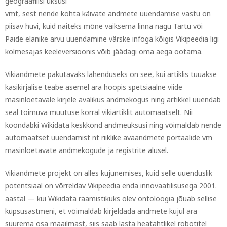
geograafilisi üksusi
vmt, sest nende kohta käivate andmete uuendamise vastu on
piisav huvi, kuid näiteks mõne väiksema linna nagu Tartu või
Paide elanike arvu uuendamine värske infoga kõigis Vikipeedia ligi
kolmesajas keeleversioonis võib jäädagi oma aega ootama.
Vikiandmete pakutavaks lahenduseks on see, kui artiklis tuuakse
käsikirjalise teabe asemel ära hoopis spetsiaalne viide
masinloetavale kirjele avalikus andmekogus ning artikkel uuendab
seal toimuva muutuse korral vikiartiklit automaatselt. Nii
koondabki Wikidata keskkond andmeüksusi ning võimaldab nende
automaatset uuendamist nt riiklike avaandmete portaalide vm
masinloetavate andmekogude ja registrite alusel.
Vikiandmete projekt on alles kujunemises, kuid selle uuenduslik
potentsiaal on võrreldav Vikipeedia enda innovaatilisusega 2001.
aastal — kui Wikidata raamistikuks olev ontoloogia jõuab sellise
küpsusastmeni, et võimaldab kirjeldada andmete kujul ära
suurema osa maailmast, siis saab lasta heatahtlikel robotitel