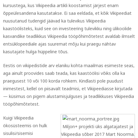
kursustega, kus Vikipeedia artikli koostamist järjest enam
õppeülesandena kasutatakse. Ei saa eeldada, et kõik Vikipeediat
nuusutanud tudengid jäävad ka tulevikus Vikipeedia
kaastöölisteks, kuid see on investeering tulevikku ning ülikoolide
kasvandike teadlikkus Vikipeedia tööpõhimõtetest avaldab ilmselt
entsüklopeediale ajas suuremat mõju kui praegu nähtav
kasutajate hulga hüppeline tõus.
Eestis on vikipedistide arv elaniku kohta maailmas esimeste seas,
aga ainult proovides saab teada, kas kaastöölisi võiks olla ka
praegusest 10 või 100 korda rohkem. Kindlasti pole puudust
inimestest, kellel on piisavalt teadmisi, et Vikipeediasse kirjutada
— küsimus on pigem alustamisjulguses ja teadlikkuses Vikipeedia
tööpõhimõtetest.
Kuigi Vikipeedia
ökosüsteemis on hulk
Miljon+ projekti üks algatajatest ja
sisulisi/sisemisi
Vikipeedia sõber 2017 Mart Noorma.