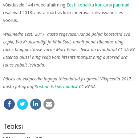
võistlusele 144 meediafaili ning
Eesti kohaliku konkursi parimad
osalevad 2018. aasta märtsis kulmineeruval rahvusvahelises
voorus.
Wikimedia Eesti 2017. aasta tegevusaruande põhja koostasid Eva
Lepik, Ivo Kruusamägi ja Käbi Suvi, omalt poolt täiendas ning
tõlkis blogipostituse vormi Märt Põder. Tekst on avaldatud CC SA-BY
litsentsi alusel ning seda võib litsentsimärgist ning autoreid ära
tuues vabalt levitada.
Päises on Vikipeedia logoga täiendatud fragment Vikipeedia 2017.
aasta fotograaf
Kristian Pikneri pildist
CC BY-SA.
Teoksil