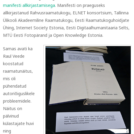
manifesti allkirjastamisega
. Manifesti on praeguseks
allkirjastanud Rahvusraamatukogu, ELNET konsortsium, Tallinna
Ülikooli Akadeemiline Raamatukogu, Eesti Raamatukoguhoidjate
Ühing, Internet Society Estonia, Eesti Digitaalhumanitaaria Selts,
MTÜ Eesti Fotopärand ja Open Knowledge Estonia.
Samas avati ka
Raul Veede
koostatud
raamatunäitus,
mis oli
pühendatud
autoriõiguslikele
probleemidele.
Näitus on
pälvinud
külastajate huvi
ning