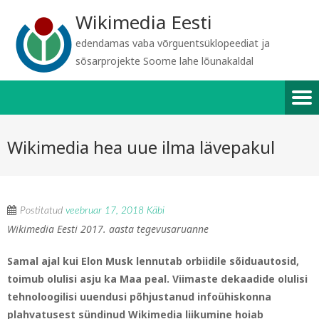
Wikimedia Eesti
edendamas vaba võrguentsüklopeediat ja
sõsarprojekte Soome lahe lõunakaldal
Wikimedia hea uue ilma lävepakul
Postitatud
veebruar 17, 2018
Käbi
Wikimedia Eesti 2017. aasta tegevusaruanne
Samal ajal kui Elon Musk lennutab orbiidile sõiduautosid,
toimub olulisi asju ka Maa peal. Viimaste dekaadide olulisi
tehnoloogilisi uuendusi põhjustanud infoühiskonna
plahvatusest sündinud Wikimedia liikumine hoiab