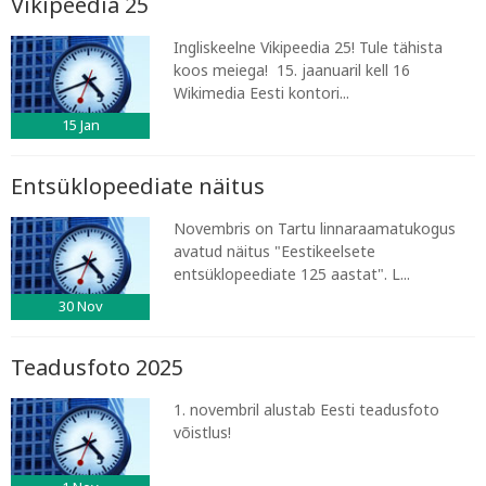
Vikipeedia 25
Ingliskeelne Vikipeedia 25! Tule tähista
koos meiega! 15. jaanuaril kell 16
Wikimedia Eesti kontori...
15
Jan
Entsüklopeediate näitus
Novembris on Tartu linnaraamatukogus
avatud näitus "Eestikeelsete
entsüklopeediate 125 aastat". L...
30
Nov
Teadusfoto 2025
1. novembril alustab Eesti teadusfoto
võistlus!