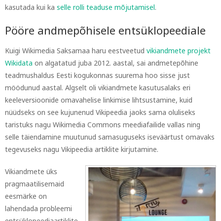
kasutada kui ka
selle rolli teaduse mõjutamisel
.
Pööre andmepõhisele entsüklopeediale
Kuigi Wikimedia Saksamaa haru eestveetud
vikiandmete projekt
Wikidata
on algatatud juba 2012. aastal, sai andmetepõhine
teadmushaldus Eesti kogukonnas suurema hoo sisse just
möödunud aastal. Algselt oli vikiandmete kasutusalaks eri
keeleversioonide omavahelise linkimise lihtsustamine, kuid
nüüdseks on see kujunenud Vikipeedia jaoks sama oluliseks
taristuks nagu Wikimedia Commons meediafailide vallas ning
selle täiendamine muutunud samasuguseks iseväärtust omavaks
tegevuseks nagu Vikipeedia artiklite kirjutamine.
Vikiandmete üks
pragmaatilisemaid
eesmärke on
lahendada probleemi
entsüklopeediaartiklite