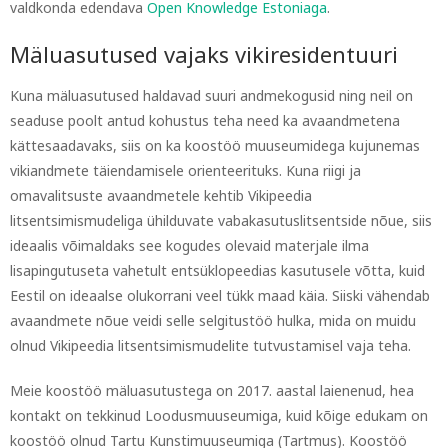
valdkonda edendava
Open Knowledge Estoniaga
.
Mäluasutused vajaks vikiresidentuuri
Kuna mäluasutused haldavad suuri andmekogusid ning neil on
seaduse poolt antud kohustus teha need ka avaandmetena
kättesaadavaks, siis on ka koostöö muuseumidega kujunemas
vikiandmete täiendamisele orienteerituks. Kuna riigi ja
omavalitsuste avaandmetele kehtib Vikipeedia
litsentsimismudeliga ühilduvate vabakasutuslitsentside nõue, siis
ideaalis võimaldaks see kogudes olevaid materjale ilma
lisapingutuseta vahetult entsüklopeedias kasutusele võtta, kuid
Eestil on ideaalse olukorrani veel tükk maad käia. Siiski vähendab
avaandmete nõue veidi selle selgitustöö hulka, mida on muidu
olnud Vikipeedia litsentsimismudelite tutvustamisel vaja teha.
Meie koostöö mäluasutustega on 2017. aastal laienenud, hea
kontakt on tekkinud Loodusmuuseumiga, kuid kõige edukam on
koostöö olnud Tartu Kunstimuuseumiga (Tartmus). Koostöö