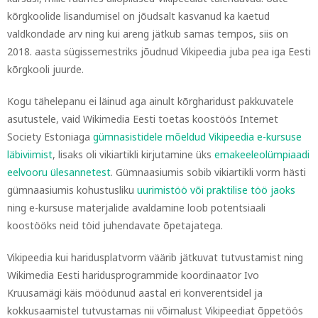
kõrgkoolide lisandumisel on jõudsalt kasvanud ka kaetud
valdkondade arv ning kui areng jätkub samas tempos, siis on
2018. aasta sügissemestriks jõudnud Vikipeedia juba pea iga Eesti
kõrgkooli juurde.
Kogu tähelepanu ei läinud aga ainult kõrgharidust pakkuvatele
asutustele, vaid Wikimedia Eesti toetas koostöös Internet
Society Estoniaga
gümnasistidele mõeldud Vikipeedia e-kursuse
läbiviimist
, lisaks oli vikiartikli kirjutamine üks
emakeeleolümpiaadi
eelvooru ülesannetest
. Gümnaasiumis sobib vikiartikli vorm hästi
gümnaasiumis kohustusliku
uurimistöö või praktilise töö jaoks
ning e-kursuse materjalide avaldamine loob potentsiaali
koostööks neid töid juhendavate õpetajatega.
Vikipeedia kui haridusplatvorm väärib jätkuvat tutvustamist ning
Wikimedia Eesti haridusprogrammide koordinaator Ivo
Kruusamägi käis möödunud aastal eri konverentsidel ja
kokkusaamistel tutvustamas nii võimalust Vikipeediat õppetöös