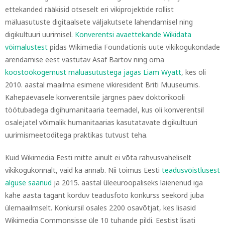
ettekanded rääkisid otseselt eri vikiprojektide rollist
mäluasutuste digitaalsete väljakutsete lahendamisel ning
digikultuuri uurimisel.
Konverentsi avaettekande Wikidata
võimalustest
pidas Wikimedia Foundationis uute vikikogukondade
arendamise eest vastutav Asaf Bartov ning oma
koostöökogemust mäluasutustega jagas Liam Wyatt
, kes oli
2010. aastal maailma esimene vikiresident Briti Muuseumis.
Kahepäevasele konverentsile järgnes päev doktorikooli
töötubadega digihumanitaaria teemadel, kus oli konverentsil
osalejatel võimalik humanitaarias kasutatavate digikultuuri
uurimismeetoditega praktikas tutvust teha.
Kuid Wikimedia Eesti mitte ainult ei võta rahvusvaheliselt
vikikogukonnalt, vaid ka annab. Nii toimus Eesti
teadusvõistlusest
alguse saanud
ja 2015. aastal üleeuroopaliseks laienenud iga
kahe aasta tagant korduv teadusfoto konkurss seekord juba
ülemaailmselt. Konkursil osales 2200 osavõtjat, kes lisasid
Wikimedia Commonsisse üle 10 tuhande pildi. Eestist lisati