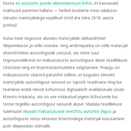
Eestis
eri asutuste juurde vikiresidentuuri kohti
, et kasvavaid
mahtusid paremini hallata — hetkel loodame meie valduses
olevate materjalidega vajalikud tööd ära teha 2018. aasta
jooksul.
Kuna meie tegevuse aluseks materjalide ülekandmisel
Vikipeediasse ja selle meedia- ning andmepanka on selle materjali
ühemõtteline autoriõiguslik seisund, siis teine suur
tegevusvaldkond on mäluasutuste autoriõiguse alase teadlikkuse
tõstmine ning eri litsentsimismudelite selgitamine. Praegu on
mäluasutuste olukord pahatihti selline, et kogudes olevate
materjalide autoriõiguse seisund on täpselt teadmata ning kui
teatakse endal olevat kohustuse digitaalselt avaldatavale sisule
litsents määrata, siis on see määratud pigem kõhutunde kui
teose tegeliku autoriõiguse seisundi alusel. Madala teadlikkuse
tulemusel
rikuvad mäluasutused seetõttu autorite õigusi
ja
autoriõiguste vastu eksivate litsentsidega materjali kasutamine
pole Vikipeedias võimalik.