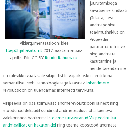
juurutamisega
kavatseme kindlasti
jätkata, sest
andmepõhine
teadmushaldus on
Vikipeedia
Vikiargumentatsiooni idee
paratamatu tulevik
tõepõhjahäkatonilt
2017. aasta märtsis-
ning andmete
aprillis. Pilt: CC BY
Ruudu Rahumaru
.
kasutamine ja
nende täiendamine
on tulevikku vaatavale vikipedistile vajalik oskus, eriti kuna
semantilise veebi tehnoloogiatega kaasnev
linkandmete
revolutsioon on uuendamas internetti tervikuna.
Vikipeedia on osa toimuvast andmerevolutsiooni lainest ning
möödunud dekaadil sündinud andmeteaduse üha laieneva
valdkonnaga haakimiseks
oleme tutvustanud Vikipeediat kui
andmeallikat eri häkatonidel
ning teeme koostööd andmete