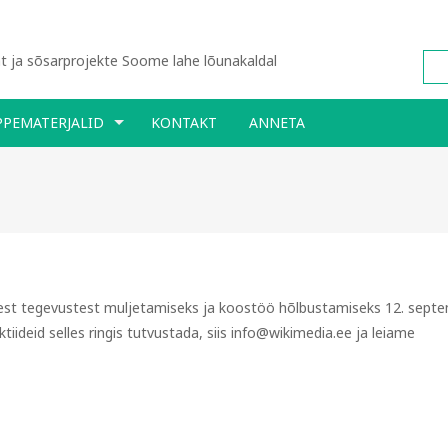
 ja sõsarprojekte Soome lahe lõunakaldal
PPEMATERJALID
KONTAKT
ANNETA
est tegevustest muljetamiseks ja koostöö hõlbustamiseks 12. septe
tiideid selles ringis tutvustada, siis info@wikimedia.ee ja leiame