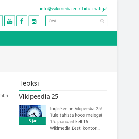
info@wikimedia.ee
/
Liitu chatiga!
Teoksil
Vikipeedia 25
mbri
Ingliskeelne Vikipeedia 25!
Tule tähista koos meiega!
15
Jan
15. jaanuaril kell 16
Wikimedia Eesti kontori...