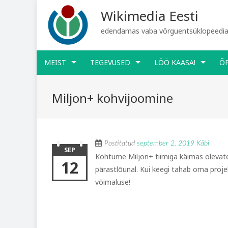
Wikimedia Eesti
edendamas vaba võrguentsüklopeediat
MEIST
TEGEVUSED
LÖÖ KAASA!
Õ
Miljon+ kohvijoomine
Postitatud
september 2, 2019
Käbi
SEP
Kohtume Miljon+ tiimiga käimas olevat
12
pärastlõunal. Kui keegi tahab oma projek
võimaluse!