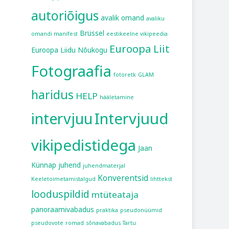
autoriõigus
avalik omand
avaliku
Brüssel
omandi manifest
eestikeelne vikipeedia
Euroopa Liit
Euroopa Liidu Nõukogu
Fotograafia
fotoretk
GLAM
haridus
HELP
hääletamine
intervjuu
Intervjuud
vikipedistidega
Jaan
Künnap
juhend
juhendmaterjal
Konverentsid
Keeletoimetamistalgud
lihttekst
looduspildid
mtüteataja
panoraamivabadus
praktika
pseudonüümid
pseudovote
romad
sõnavabadus
Tartu