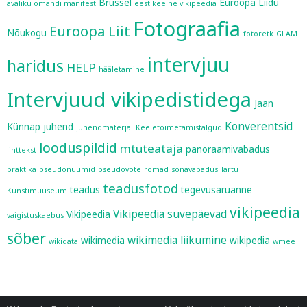
Brüssel
Euroopa Liidu
avaliku omandi manifest
eestikeelne vikipeedia
Fotograafia
Euroopa Liit
Nõukogu
fotoretk
GLAM
intervjuu
haridus
HELP
hääletamine
Intervjuud vikipedistidega
Jaan
Konverentsid
Künnap
juhend
juhendmaterjal
Keeletoimetamistalgud
looduspildid
mtüteataja
panoraamivabadus
lihttekst
praktika
pseudonüümid
pseudovote
romad
sõnavabadus
Tartu
teadusfotod
teadus
tegevusaruanne
Kunstimuuseum
vikipeedia
Vikipeedia suvepäevad
Vikipeedia
vaigistuskaebus
sõber
wikimedia liikumine
wikimedia
wikipedia
wikidata
wmee