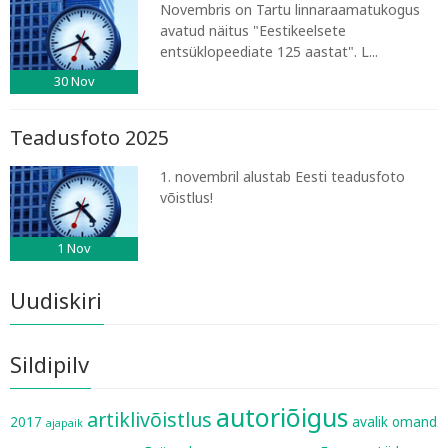
Novembris on Tartu linnaraamatukogus
avatud näitus "Eestikeelsete
entsüklopeediate 125 aastat". L...
30
Nov
Teadusfoto 2025
1. novembril alustab Eesti teadusfoto
võistlus!
1
Nov
Uudiskiri
Sildipilv
autoriõigus
artiklivõistlus
2017
avalik omand
ajapaik