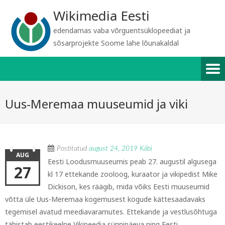
Wikimedia Eesti
edendamas vaba võrguentsüklopeediat ja
sõsarprojekte Soome lahe lõunakaldal
Uus-Meremaa muuseumid ja viki
Postitatud
august 24, 2019
Käbi
AUG
Eesti Loodusmuuseumis peab 27. augustil algusega
27
kl 17 ettekande zooloog, kuraator ja vikipedist Mike
Dickison, kes räägib, mida võiks Eesti muuseumid
võtta üle Uus-Meremaa kogemusest kogude kättesaadavaks
tegemisel avatud meediavaramutes. Ettekande ja vestlusõhtuga
tähistab eestikeelne Vikipeedia sünnipäeva ning Eesti