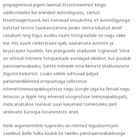
propageerinud pigem laiemat litsentseerimist kõigis
valdkondades kui erandeid autoriõiguses, samuti
litsentsiagentuurid, kes toetavad seisukohta, et autoriõigusega
kaitstud teoste taaskasutamine peaks olema lubatud ainult
tasuliselt ning õigus avaliku ruumi fotograafiale on nagu väike
kivi, mis suure vankri kraavi ajab, vaatamata autorite ja
kirjastajate huvidele, kes praegusele seadusele tuginevad. Sõna
on võtnud mitmete fotopankade esindajad riikidest, kus puudub
panoraamivabadus, kartes mõnede oma liikmete eksklusiivsete
õiguste kadumist. Lisaks sellele suhtuvad paljud
parlamendiliikmed antipaatiaga sellistesse
internetiteenusepakkujatesse nagu Google (aga ka firmad nagu
Amazon ja Apple ning erinevad voogesituse teenusepakkujad),
mida arvatakse teenivat suuri kasumeid toimetuleku piiril
virelevate Euroopa loovinimeste arvel.
Neile argumentidele tuginedes on mitmed õiguskomisjoni
saadikud (kelle hulka kuulub ka täieliku panoraamivabadusega