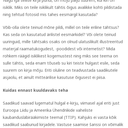
Nagu iga sellise kirja puhul, on mõju palju suurem, kui kiri on
isiklik. Miks on teile isiklikult tähtis õigus avalikke kohti pildistada
ning tehtud fotosid mis tahes eesmärgil kasutada?
Võib-olla olete teinud mõne pildi, millel on teile eriline tähtsus?
Kas seda on kasutatud ärilistel eesmärkidel? Või olete teinud
uuringuid, mille tähtsaks osaks on olnud ulatuslikult illustreeritud
materjal raamatukogudest, -poodidest või internetist? Mida
rohkem räägid isiklikest kogemustest ning miks see teema on
sulle tähtis, seda enam tõuseb su kiri teiste hulgast esile, seda
suurem on kirja mõju. Eriti oluline on teadvustada saadikutele
asjaolu, et ainult mitteärilise kasutuse õigusest ei piisa.
Kuidas ennast kuuldavaks teha
Saadikud saavad lugematul hulgal e-kirju, viimasel ajal eriti just
Euroopa Liidu ja Ameerika Ühendriikide vaheliste
kaubandusläbirääkimiste teemal (TTIP). Kahjuks ei vasta kõik
saadikud saabunud kirjadele. Vastuse saamise šanssi on võimalik