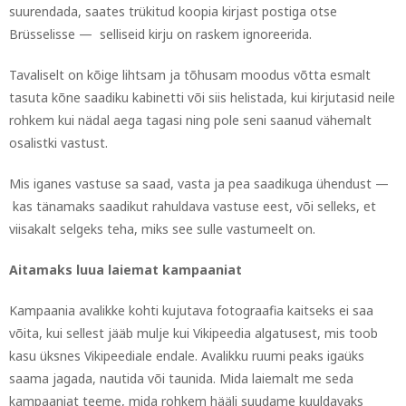
suurendada, saates trükitud koopia kirjast postiga otse
Brüsselisse — selliseid kirju on raskem ignoreerida.
Tavaliselt on kõige lihtsam ja tõhusam moodus võtta esmalt
tasuta kõne saadiku kabinetti või siis helistada, kui kirjutasid neile
rohkem kui nädal aega tagasi ning pole seni saanud vähemalt
osalistki vastust.
Mis iganes vastuse sa saad, vasta ja pea saadikuga ühendust —
kas tänamaks saadikut rahuldava vastuse eest, või selleks, et
viisakalt selgeks teha, miks see sulle vastumeelt on.
Aitamaks luua laiemat kampaaniat
Kampaania avalikke kohti kujutava fotograafia kaitseks ei saa
võita, kui sellest jääb mulje kui Vikipeedia algatusest, mis toob
kasu üksnes Vikipeediale endale. Avalikku ruumi peaks igaüks
saama jagada, nautida või taunida. Mida laiemalt me seda
kampaaniat teeme, mida rohkem hääli suudame kuuldavaks