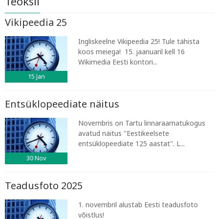
Teoksil
Vikipeedia 25
Ingliskeelne Vikipeedia 25! Tule tähista
koos meiega! 15. jaanuaril kell 16
Wikimedia Eesti kontori...
15
Jan
Entsüklopeediate näitus
Novembris on Tartu linnaraamatukogus
avatud näitus "Eestikeelsete
entsüklopeediate 125 aastat". L...
30
Nov
Teadusfoto 2025
1. novembril alustab Eesti teadusfoto
võistlus!