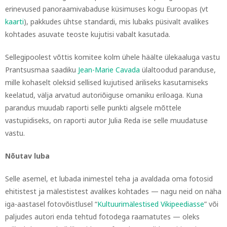
erinevused panoraamivabaduse küsimuses kogu Euroopas (vt
kaarti
), pakkudes ühtse standardi, mis lubaks püsivalt avalikes
kohtades asuvate teoste kujutisi vabalt kasutada.
Sellegipoolest võttis komitee kolm ühele häälte ülekaaluga vastu
Prantsusmaa saadiku
Jean-Marie Cavada
ülaltoodud paranduse,
mille kohaselt oleksid sellised kujutised äriliseks kasutamiseks
keelatud, välja arvatud autoriõiguse omaniku eriloaga. Kuna
parandus muudab raporti selle punkti algsele mõttele
vastupidiseks, on raporti autor Julia Reda ise selle muudatuse
vastu.
Nõutav luba
Selle asemel, et lubada inimestel teha ja avaldada oma fotosid
ehitistest ja mälestistest avalikes kohtades — nagu neid on näha
iga-aastasel fotovõistlusel “
Kultuurimälestised Vikipeediasse
” või
paljudes autori enda tehtud fotodega raamatutes — oleks