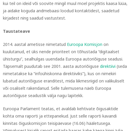
kui teil on ideid või soovite mingil muul moel projektis kaasa lüüa,
ja aidake koguda andmebaasi loodud kontaktidest, saadetud
kirjadest ning saadud vastustest.
Taustateave
2014. aastal ametisse nimetatud
Euroopa Komisjon
on
kuulutanud, et üks nende prioriteet on tõhustada “digitaalset
ühisturgu”, sealhulgas uuendada Euroopa autoriõiguse seadusi.
Täpsemalt puudutab see 2001. aasta autoriõiguse
direktiivi
(seda
nimetatakse ka “infoühiskonna direktiiviks”), kus on nimekiri
lubatud autoriõiguse eranditest, mida liikmesriigid on valikuliselt
või osaliselt rakendanud. Selle tulemusena näeb Euroopa
autoriõiguse seadustik välja nagu lapitekk.
Euroopa Parlament teatas, et avaldab kehtivate õigusaktide
kohta oma raporti ja ettepanekud. Just selle raporti kavandi
kinnitas õiguskomisjon teisipäevase (16.06) hääletusega.
Võimalusest kirjalik raport esitada haaras kahe käega kinni Julia