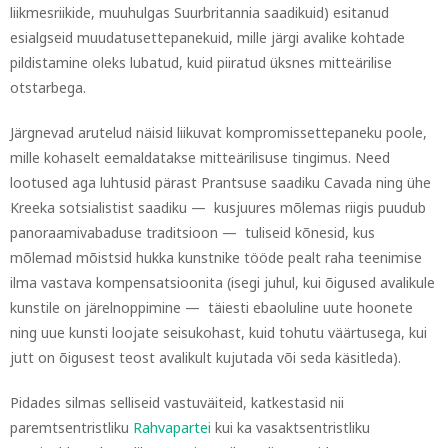
liikmesriikide, muuhulgas Suurbritannia saadikuid) esitanud
esialgseid muudatusettepanekuid, mille järgi avalike kohtade
pildistamine oleks lubatud, kuid piiratud üksnes mitteärilise
otstarbega.
Järgnevad arutelud näisid liikuvat kompromissettepaneku poole,
mille kohaselt eemaldatakse mitteärilisuse tingimus. Need
lootused aga luhtusid pärast Prantsuse saadiku Cavada ning ühe
Kreeka sotsialistist saadiku — kusjuures mõlemas riigis puudub
panoraamivabaduse traditsioon — tuliseid kõnesid, kus
mõlemad mõistsid hukka kunstnike tööde pealt raha teenimise
ilma vastava kompensatsioonita (isegi juhul, kui õigused avalikule
kunstile on järelnoppimine — täiesti ebaoluline uute hoonete
ning uue kunsti loojate seisukohast, kuid tohutu väärtusega, kui
jutt on õigusest teost avalikult kujutada või seda käsitleda).
Pidades silmas selliseid vastuväiteid, katkestasid nii
paremtsentristliku
Rahvapartei
kui ka vasaktsentristliku