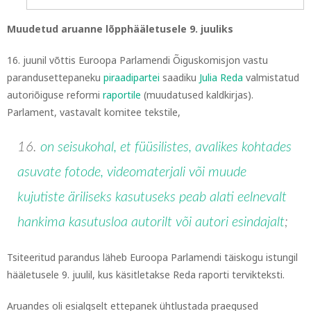
Muudetud aruanne lõpphääletusele 9. juuliks
16. juunil võttis Euroopa Parlamendi Õiguskomisjon vastu
parandusettepaneku
piraadipartei
saadiku
Julia Reda
valmistatud
autoriõiguse reformi
raportile
(muudatused kaldkirjas).
Parlament, vastavalt komitee tekstile,
16.
on seisukohal, et füüsilistes, avalikes kohtades
asuvate fotode, videomaterjali või muude
kujutiste
äriliseks
kasutuseks peab alati
eelnevalt
hankima kasutusloa autorilt või autori esindajalt
;
Tsiteeritud parandus läheb Euroopa Parlamendi täiskogu istungil
hääletusele 9. juulil, kus käsitletakse Reda raporti tervikteksti.
Aruandes oli esialgselt ettepanek ühtlustada praegused