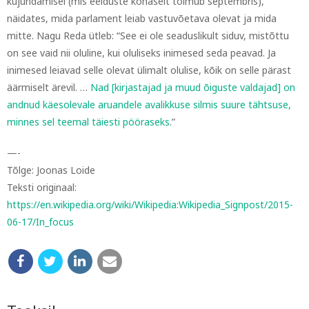
kujundamisel (mis eelduste kohaselt toimub septembris),
näidates, mida parlament leiab vastuvõetava olevat ja mida
mitte. Nagu Reda ütleb: “See ei ole seaduslikult siduv, mistõttu
on see vaid nii oluline, kui oluliseks inimesed seda peavad. Ja
inimesed leiavad selle olevat ülimalt olulise, kõik on selle pärast
äärmiselt ärevil. …
Nad [kirjastajad ja muud õiguste valdajad] on
andnud käesolevale aruandele avalikkuse silmis suure tähtsuse,
minnes sel teemal täiesti pööraseks
.”
—-
Tõlge: Joonas Loide
Teksti originaal:
https://en.wikipedia.org/wiki/Wikipedia:Wikipedia_Signpost/2015-
06-17/In_focus