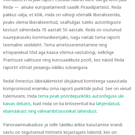
Reda — ainuke europarlamendi saadik Piraadiparteist. Reda
pakkus välja, et kõik, mida on vähegi võimalik liberaliseerida,
peaks olema liberaliseeritud, sealhulgas tuleks autoriõiguste
kestust vähendada 70 aastalt 50 aastale. Reda on osutunud
suurepäraseks kommunikeerijaks, nagu näitab tema raporti
teemaline veebileht. Tema ametissenimetamine ning
ettepanekud tõid aga kaasa võimsa vastulöögi, eelkõige
Prantsuse valitsuse ning eurosaadikute poolt, kes näisid Reda
raportit võtvat peaaegu isikliku solvanguna.
Redal õnnestus läbirääkimistel ülejäänud komiteega saavutada
kompromissid enamiku oma raporti punktide puhul. See on viinud
tulemuseni, mida
tema peab pöördepunktiks autoriõiguse üle
käivas debatis
, kuid mida on ka kritiseeritud kui
lahjendatud,
ebamäärast ning väheambitsioonikat lahendust
.
Panoraamivabaduse ja selle täieliku ärilise kasutamise erandi
vastu on tegutsenud mitmete kirjastajate lobistid, kes on