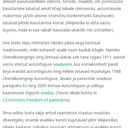
äriliselt kasutuskõlblike videote, fotode, maalide, või joonistuste
kasutamine lubatud ainult kõigi lubade olemasolu, autoritasude
maksmise ja/või üksnes otsesõnu konkreetseks kasutuseks
lubatud piltide kasutamise korral. (Vikipeedia ei võta vastu
kujutisi, mida ei saa vabalt kasutada ükskõik mis otstarbel.)
See teeks lõpu mitmetes riikides pikka aega kestnud
traditsioonile, mille kohaselt avalik ruum kuulub kõigile. Näiteks
Ühendkuningriigis ning Iirimaal ulatub see tava tagasi 1911. aastal
vastu võetud autoriõiguse
seaduseni
, kus esmakordselt pandi
kirja erandid autoriõiguses ning millele viitavad muuhulgas 1988
Ühendkuningriigi Autoriõiguse, disaini ja patentide seaduse
paragrahv
62
ning 2000 Iirimaa Autoriõiguse ja sellega
kaasnevate õiguste
seadus
. (Teiste riikide kohta vt
c:Commons:Freedom of panorama
).
Ilma sellise loata välja antud raamatute staatus muutuks
ebaselgeks; enamik avalikku kunsti kujutavaid pilte Vikipeedias
läheks kaduma; tulevikus muutuks arhitektuuri ja avalikku kunsti