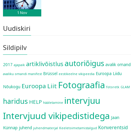
1
Nov
Uudiskiri
Sildipilv
autoriõigus
artiklivõistlus
2017
avalik omand
ajapaik
Brüssel
Euroopa Liidu
avaliku omandi manifest
eestikeelne vikipeedia
Fotograafia
Euroopa Liit
Nõukogu
fotoretk
GLAM
intervjuu
haridus
HELP
hääletamine
Intervjuud vikipedistidega
Jaan
Konverentsid
Künnap
juhend
juhendmaterjal
Keeletoimetamistalgud