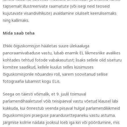
täpsemalt illustreerivate raamatute (või isegi neid teoseid
kujutavate visandivihikute) avaldamine oluliselt keerulisemaks
ning kallimaks.
Mida saab teha
Ehkki õiguskomisjon hääletas suure ülekaaluga
panoraamivabaduse vastu, lubab enamik EL liikmesriike avalikes
kohtades tehtud fotode vabakasutust; lisaks sellele olid siseturu
komitee saadikud, kellele kuulus selles küsimuses
õiguskomisjonile nõuandev roll, varem soovitanud sellise
fotograafia lubamist kogu ELis.
Seega on täiesti võimalik, et 9. juulil toimuval
parlamendihääletusel võib teisipäeval vastu võetud klausel läbi
kukkuda, kui õnnestub veenda piisaval hulgal parlamendiliikmeid
õiguskomisjoni praeguse parandusettepaneku vastu astuma.
Järgmise kolme nädala jooksul loeb iga kiri või pöördumine, mis