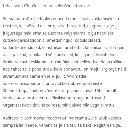
teha, seda tõenäolisem on selle õnnestumine.
Seepärast mõtelge lisaks omaenda meelsuse avaldamisele ka
teistele, kes võivad olla projektist huvitatud, ning teavitage ja
julgustage neid oma seisukohta väljendama, olgu need siis
kutseorganisatsioonid, ametiühingud, koduloolased,
kodanikeühendused, kunstnikud, arhitektid, kirjanikud, kirjastajad,
ajakirjanikud, teadlased või kuulsused; kes iganes hoolib end
ümbritsevast keskkonnast ning õigusest sellest lugeda ja rääkida.
Kes tahes teile pähe tuleb, kelle sõnavõtul on mõju: ärgitage neid
arvamust avaldama enne 9. juulit. Wikimedia
sõsarorganisatsioonid üritavad kontakteeruda teiste
ühendustega, kuid on võimalik, et paljugi saavad tõhusamalt
korda saata motiveeritud üksikisikud rohujuure tasandil.
Organisatsioonide ühised ressursid võivad olla väga piiratud.
Aadressil c:Commons:Freedom of Panorama 2015 asub keskus
kampaania ideede, vahendite ja arutelu tarbeks. Registreeruge,