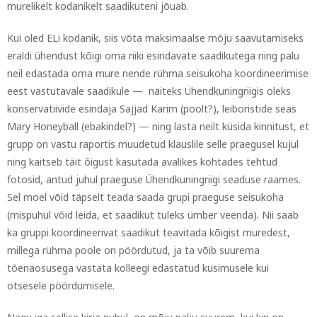
murelikelt kodanikelt saadikuteni jõuab.
Kui oled ELi kodanik, siis võta maksimaalse mõju saavutamiseks
eraldi ühendust kõigi oma riiki esindavate saadikutega ning palu
neil edastada oma mure nende rühma seisukoha koordineerimise
eest vastutavale saadikule — näiteks Ühendkuningriigis oleks
konservatiivide esindaja Sajjad Karim (poolt?), leiboristide seas
Mary Honeyball (ebakindel?) — ning lasta neilt küsida kinnitust, et
grupp on vastu raportis muudetud klauslile selle praegusel kujul
ning kaitseb täit õigust kasutada avalikes kohtades tehtud
fotosid, antud juhul praeguse Ühendkuningriigi seaduse raames.
Sel moel võid täpselt teada saada grupi praeguse seisukoha
(mispuhul võid leida, et saadikut tuleks ümber veenda). Nii saab
ka gruppi koordineerivat saadikut teavitada kõigist muredest,
millega rühma poole on pöördutud, ja ta võib suurema
tõenäosusega vastata kolleegi edastatud küsimusele kui
otsesele pöördumisele.