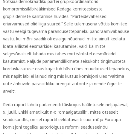
Sotsiaaldemokraatliku partei grupikoordinaatorid
kompromissiläbirääkimised Redaga komiteesiseste
grupisidemete säilitamise huvides. “Parteidevahelised
eriarvamused olid liiga suured.” Selle tulemusena võttis komitee
vastu veelgi tugevama parandusettepaneku panoraamivabaduse
vastu, kui mõni saadik oli esialgu nõudnud: mitte ainult keelata
loata ärilistel eesmärkidel kasutamine, vaid ka mitte
selgesõnaliselt lubada mis tahes mitteärilistel eesmärkidel
kasutamist. Paljude parlamendiliikmete seisukoht tingimusteta
korduvkasutuse osas kajastub hästi ühes muudatusettepanekus,
mis napilt läbi ei läinud ning mis kutsus komisjoni üles “vältima
uute ärihuvide parasiitlikku arengut autorite ja nende õiguste
arvelt”.
Reda raport läheb parlamendi täiskogus hääletusele neljapäeval,
9. juulil. Ehkki ametlikult n-ö “omaalgatuslik”, mitte otseselt
seadusandlik, on sel raportil eeldatavasti suur mõju Euroopa
komisjoni tegeliku autoriõiguse reformi seaduseelnõu