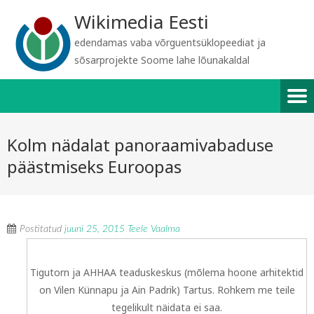
Wikimedia Eesti
edendamas vaba võrguentsüklopeediat ja
sõsarprojekte Soome lahe lõunakaldal
Kolm nädalat panoraamivabaduse
päästmiseks Euroopas
Postitatud
juuni 25, 2015
Teele Vaalma
Tigutorn ja AHHAA teaduskeskus (mõlema hoone arhitektid
on Vilen Künnapu ja Ain Padrik) Tartus. Rohkem me teile
tegelikult näidata ei saa.