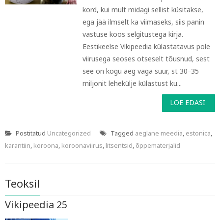
kord, kui mult midagi sellist küsitakse,
ega jää ilmselt ka viimaseks, siis panin
vastuse koos selgitustega kirja.
Eestikeelse Vikipeedia külastatavus pole
viirusega seoses otseselt tõusnud, sest
see on kogu aeg väga suur, st 30‒35
miljonit lehekülje külastust ku...
LOE EDASI
Postitatud
Uncategorized
Tagged
aeglane meedia
,
estonica
,
karantiin
,
koroona
,
koroonaviirus
,
litsentsid
,
õppematerjalid
Teoksil
Vikipeedia 25