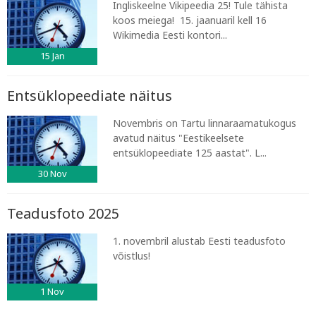
Ingliskeelne Vikipeedia 25! Tule tähista
koos meiega! 15. jaanuaril kell 16
Wikimedia Eesti kontori...
15
Jan
Entsüklopeediate näitus
Novembris on Tartu linnaraamatukogus
avatud näitus "Eestikeelsete
entsüklopeediate 125 aastat". L...
30
Nov
Teadusfoto 2025
1. novembril alustab Eesti teadusfoto
võistlus!
1
Nov