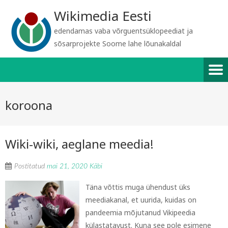
Wikimedia Eesti
edendamas vaba võrguentsüklopeediat ja
sõsarprojekte Soome lahe lõunakaldal
koroona
Wiki-wiki, aeglane meedia!
Postitatud
mai 21, 2020
Käbi
Täna võttis muga ühendust üks
meediakanal, et uurida, kuidas on
pandeemia mõjutanud Vikipeedia
külastatavust. Kuna see pole esimene