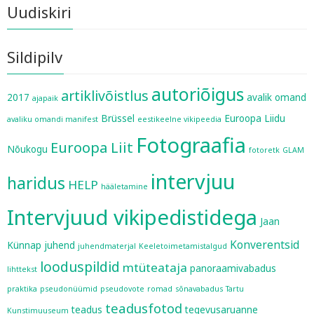
Uudiskiri
Sildipilv
autoriõigus
artiklivõistlus
2017
avalik omand
ajapaik
Brüssel
Euroopa Liidu
avaliku omandi manifest
eestikeelne vikipeedia
Fotograafia
Euroopa Liit
Nõukogu
fotoretk
GLAM
intervjuu
haridus
HELP
hääletamine
Intervjuud vikipedistidega
Jaan
Konverentsid
Künnap
juhend
juhendmaterjal
Keeletoimetamistalgud
looduspildid
mtüteataja
panoraamivabadus
lihttekst
praktika
pseudonüümid
pseudovote
romad
sõnavabadus
Tartu
teadusfotod
teadus
tegevusaruanne
Kunstimuuseum