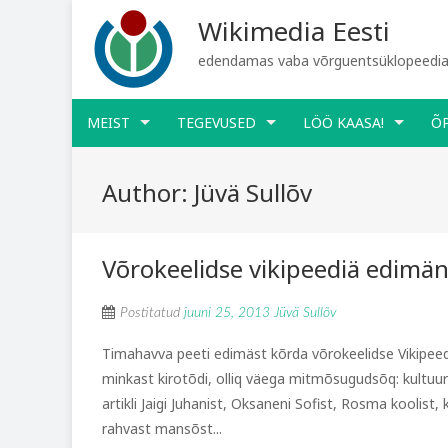
Wikimedia Eesti
edendamas vaba võrguentsüklopeediat
MEIST
TEGEVUSED
LÖÖ KAASA!
Õ
Author:
Jüvä Sullõv
Võrokeelidse vikipeediä edimäne
Postitatud
juuni 25, 2013
Jüvä Sullõv
Timahavva peeti edimäst kõrda võrokeelidse Vikipeediä 
minkast kirotõdi, olliq väega mitmõsugudsõq: kultuuri
artikli Jaigi Juhanist, Oksaneni Sofist, Rosma koolist,
rahvast mansõst...