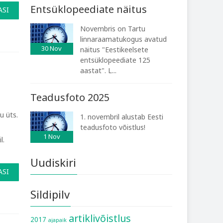
Entsüklopeediate näitus
ASI
Novembris on Tartu
linnaraamatukogus avatud
30
Nov
näitus "Eestikeelsete
entsüklopeediate 125
aastat". L...
Teadusfoto 2025
u üts.
1. novembril alustab Eesti
teadusfoto võistlus!
1
Nov
l.
Uudiskiri
ASI
Sildipilv
artiklivõistlus
2017
ajapaik