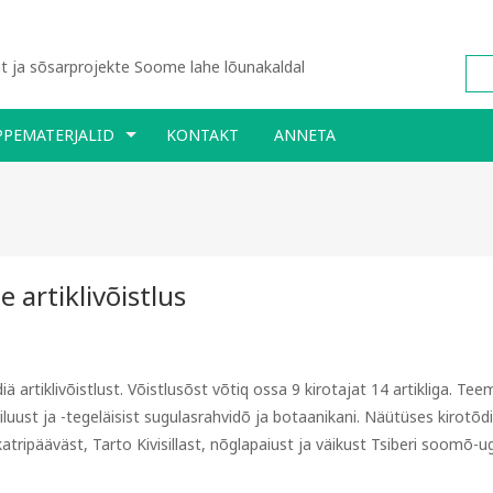
 ja sõsarprojekte Soome lahe lõunakaldal
PPEMATERJALID
KONTAKT
ANNETA
 artiklivõistlus
artiklivõistlust. Võistlusõst võtiq ossa 9 kirotajat 14 artikliga. Tee
luust ja -tegeläisist sugulasrahvidõ ja botaanikani. Näütüses kirotõdi
 katripääväst, Tarto Kivisillast, nõglapaiust ja väikust Tsiberi soomõ-ug