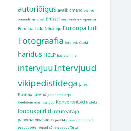
autoriõigus
avalik omand
avaliku
Brüssel
omandi manifest
eestikeelne vikipeedia
Euroopa Liit
Euroopa Liidu Nõukogu
Fotograafia
fotoretk
GLAM
haridus
HELP
hääletamine
intervjuu
Intervjuud
vikipedistidega
Jaan
Künnap
juhend
juhendmaterjal
Konverentsid
Keeletoimetamistalgud
lihttekst
looduspildid
mtüteataja
panoraamivabadus
praktika
pseudonüümid
pseudovote
romad
sõnavabadus
Tartu