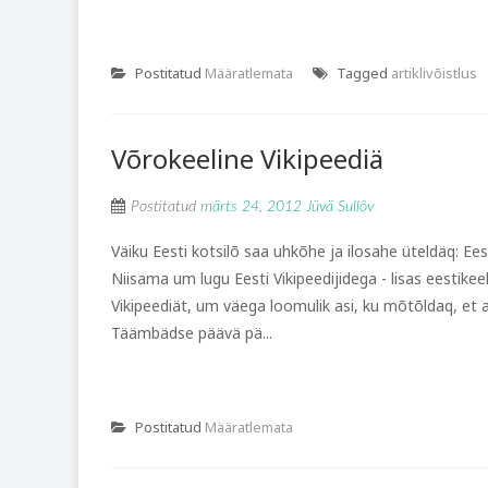
Postitatud
Määratlemata
Tagged
artiklivõistlus
Võrokeeline Vikipeediä
Postitatud
märts 24, 2012
Jüvä Sullõv
Väiku Eesti kotsilõ saa uhkõhe ja ilosahe üteldäq: Ee
Niisama um lugu Eesti Vikipeedijidega - lisas eestike
Vikipeediät, um väega loomulik asi, ku mõtõldaq, et alg
Täämbädse päävä pä...
Postitatud
Määratlemata