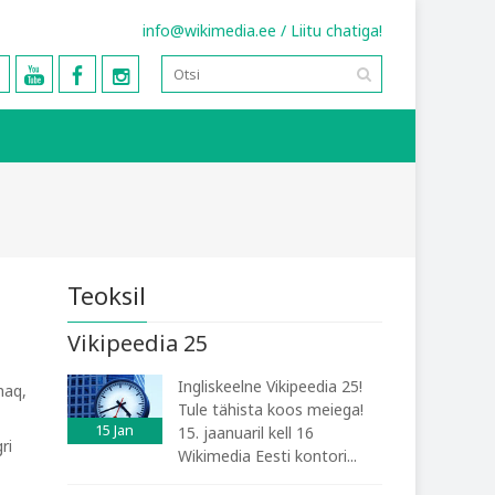
info@wikimedia.ee
/
Liitu chatiga!
Teoksil
Vikipeedia 25
Ingliskeelne Vikipeedia 25!
maq,
Tule tähista koos meiega!
15
Jan
15. jaanuaril kell 16
ri
Wikimedia Eesti kontori...