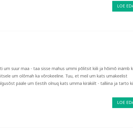
LOE ED
sti um suur maa - taa sisse mahus ummi põlitsit kiili ja hõimõ inämb k
elitsele um olõmah ka võrokeeline. Tuu, et meil um kats umakeelist
usõst pääle um Eestih olnuq kats umma kiräkiilt - talliina ja tarto kii
LOE ED