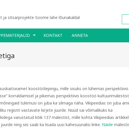
 ja sõsarprojekte Soome lahe lõunakaldal
PPEMATERJALID
KONTAKT
ANNETA
etiga
insuskaitseamet koostöölepingu, mille sisuks on lühemas perspektiivis
sse” korraldamisel ja pikemas perspektiivis koostöö kultuurimälestis
 mõningaid tulemusi on juba ka silmaga näha. Vikipeedias on juba a
ikliku registri vastavate kirjete juurde. Nüüd sai võimalikuks ka
 linkidega varustatud kõik 137 mälestist, mille kohta Vikipeedias artikkel
 juurde ning siis saab ka lisada uusi kahesuunalisi linke.
Näide
mälesti