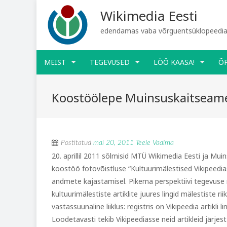
Wikimedia Eesti
edendamas vaba võrguentsüklopeediat
MEIST
TEGEVUSED
LÖÖ KAASA!
Õ
Koostöölepe Muinsuskaitseam
Postitatud
mai 20, 2011
Teele Vaalma
20. aprillil 2011 sõlmisid MTÜ Wikimedia Eesti ja Mu
koostöö fotovõistluse “Kultuurimälestised Vikipeedia
andmete kajastamisel. Pikema perspektiivi tegevuse
kultuurimälestiste artiklite juures lingid mälestiste ri
vastassuunaline liiklus: registris on Vikipeedia artikli
Loodetavasti tekib Vikipeediasse neid artikleid järjest