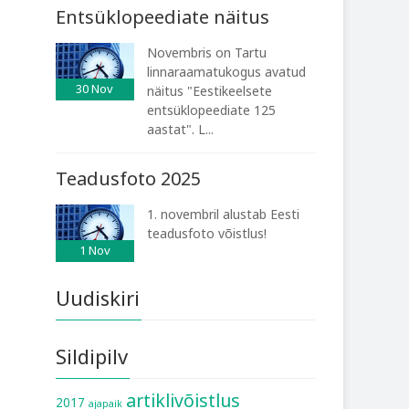
Entsüklopeediate näitus
Novembris on Tartu
linnaraamatukogus avatud
30
Nov
näitus "Eestikeelsete
entsüklopeediate 125
aastat". L...
Teadusfoto 2025
1. novembril alustab Eesti
teadusfoto võistlus!
1
Nov
Uudiskiri
Sildipilv
artiklivõistlus
2017
ajapaik