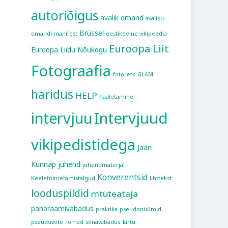
autoriõigus
avalik omand
avaliku
Brüssel
omandi manifest
eestikeelne vikipeedia
Euroopa Liit
Euroopa Liidu Nõukogu
Fotograafia
fotoretk
GLAM
haridus
HELP
hääletamine
intervjuu
Intervjuud
vikipedistidega
Jaan
Künnap
juhend
juhendmaterjal
Konverentsid
Keeletoimetamistalgud
lihttekst
looduspildid
mtüteataja
panoraamivabadus
praktika
pseudonüümid
pseudovote
romad
sõnavabadus
Tartu