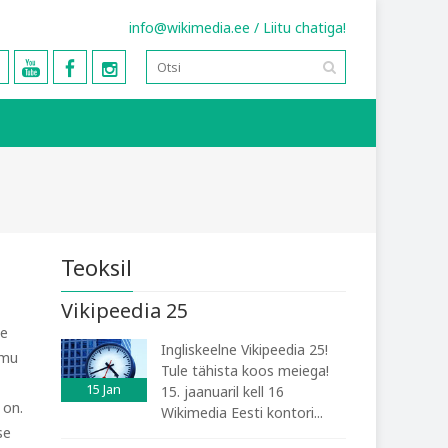
info@wikimedia.ee
/
Liitu chatiga!
Teoksil
Vikipeedia 25
te
Ingliskeelne Vikipeedia 25!
mmu
Tule tähista koos meiega!
15
Jan
15. jaanuaril kell 16
 on.
Wikimedia Eesti kontori...
se