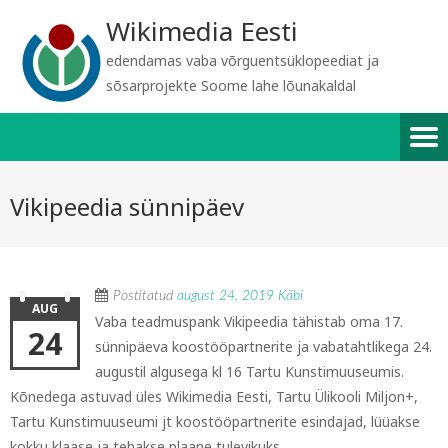
Wikimedia Eesti
edendamas vaba võrguentsüklopeediat ja
sõsarprojekte Soome lahe lõunakaldal
Vikipeedia sünnipäev
Postitatud
august 24, 2019
Käbi
AUG
Vaba teadmuspank Vikipeedia tähistab oma 17.
24
sünnipäeva koostööpartnerite ja vabatahtlikega 24.
augustil algusega kl 16 Tartu Kunstimuuseumis.
Kõnedega astuvad üles Wikimedia Eesti, Tartu Ülikooli Miljon+,
Tartu Kunstimuuseumi jt koostööpartnerite esindajad, lüüakse
kokku klaase ja tehakse plaane tulevikuks.