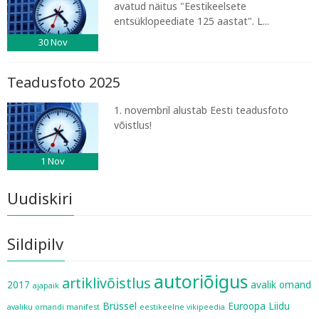
avatud näitus "Eestikeelsete
entsüklopeediate 125 aastat". L...
30
Nov
Teadusfoto 2025
1. novembril alustab Eesti teadusfoto
võistlus!
1
Nov
Uudiskiri
Sildipilv
autoriõigus
artiklivõistlus
2017
avalik omand
ajapaik
Brüssel
Euroopa Liidu
avaliku omandi manifest
eestikeelne vikipeedia