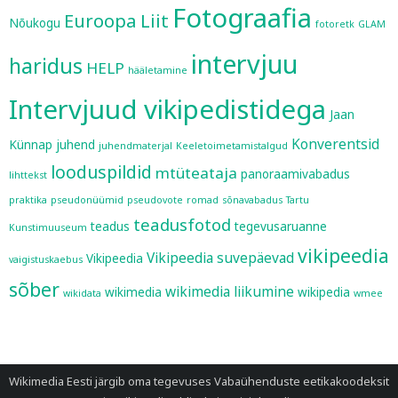
Fotograafia
Euroopa Liit
Nõukogu
fotoretk
GLAM
intervjuu
haridus
HELP
hääletamine
Intervjuud vikipedistidega
Jaan
Konverentsid
Künnap
juhend
juhendmaterjal
Keeletoimetamistalgud
looduspildid
mtüteataja
panoraamivabadus
lihttekst
praktika
pseudonüümid
pseudovote
romad
sõnavabadus
Tartu
teadusfotod
teadus
tegevusaruanne
Kunstimuuseum
vikipeedia
Vikipeedia suvepäevad
Vikipeedia
vaigistuskaebus
sõber
wikimedia liikumine
wikimedia
wikipedia
wikidata
wmee
Wikimedia Eesti järgib oma tegevuses
Vabaühenduste eetikakoodeksit